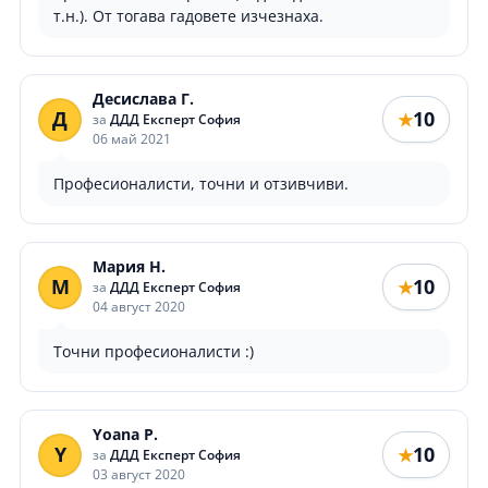
т.н.). От тогава гадовете изчезнаха.
Десислава Г.
Д
10
★
за
ДДД Експерт София
06 май 2021
Професионалисти, точни и отзивчиви.
Мария Н.
М
10
★
за
ДДД Експерт София
04 август 2020
Точни професионалисти :)
Yoana P.
Y
10
★
за
ДДД Експерт София
03 август 2020