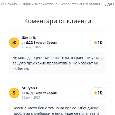
Начало
Фирми за почистване — сравнете цени и отзиви
ДДД Е
Коментари от клиенти
Женя В.
Ж
10
★
за
ДДД Експерт София
26 март 2022
Не мога да оценя качеството като краен резултат,
защото пръскахме превантивно. Но човекът бе
любезен.
Stiliyan F.
S
10
★
за
ДДД Експерт София
09 юли 2021
Посещението беше точно на време. Обсъдихме
проблема с хлебарките (вид, къде се появяват и