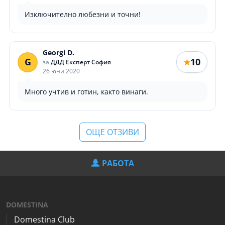
Изключително любезни и точни!
Georgi D.
G
10
★
за
ДДД Експерт София
26 юни 2020
Много учтив и готин, както винаги.
ОЩЕ ОТЗИВИ
РАБОТА
DOMESTINA
Domestina Club