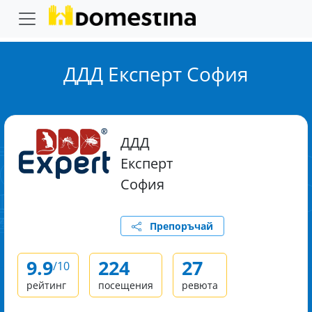
ДДД Експерт София
ДДД
Експерт
София
Препоръчай
9.9
224
27
/10
рейтинг
посещения
ревюта