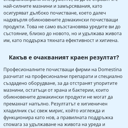
най-силните мазнини и замърсявания, като
осигуряват дълбоко почистване, което далеч
надхвърля обикновените домакински почистващи
продукти. Това не само възстановява уредите ви до
състояние, близко до новото, но и удължава живота
им, като поддържа тяхната ефективност и хигиена.
Какъв е очакваният краен резултат?
Професионалните почистващи фирми на Domestina
разчитат на професионални препарати и специално
създадено оборудване, за да отстранят упоритите
мазнини, остатъци от храна и бактерии, които
обикновените домакински продукти не могат да
премахнат напълно. Резултатът е хигиеничен
хладилник със свеж мирис, който изглежда и
функционира като нов, а правилната поддръжка
спомага за удължаване на живота на уреда и