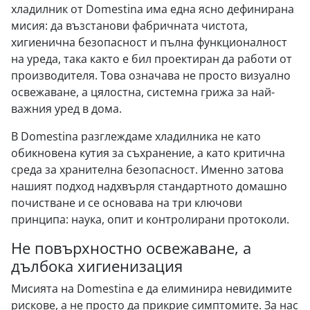
хладилник от Domestina има една ясно дефинирана
мисия: да възстанови фабричната чистота,
хигиенична безопасност и пълна функционалност
на уреда, така както е бил проектиран да работи от
производителя. Това означава не просто визуално
освежаване, а цялостна, системна грижа за най-
важния уред в дома.
В Domestina разглеждаме хладилника не като
обикновена кутия за съхранение, а като критична
среда за хранителна безопасност. Именно затова
нашият подход надхвърля стандартното домашно
почистване и се основава на три ключови
принципа: наука, опит и контролирани протоколи.
Не повърхностно освежаване, а
дълбока хигиенизация
Мисията на Domestina е да елиминира невидимите
рискове, а не просто да прикрие симптомите. За нас