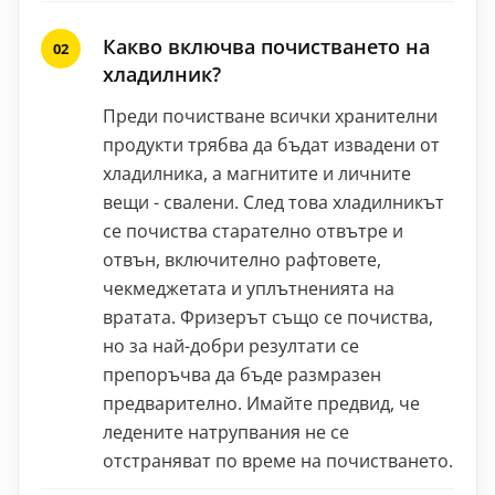
Какво включва почистването на
хладилник?
Преди почистване всички хранителни
продукти трябва да бъдат извадени от
хладилника, а магнитите и личните
вещи - свалени. След това хладилникът
се почиства старателно отвътре и
отвън, включително рафтовете,
чекмеджетата и уплътненията на
вратата. Фризерът също се почиства,
но за най-добри резултати се
препоръчва да бъде размразен
предварително. Имайте предвид, че
ледените натрупвания не се
отстраняват по време на почистването.