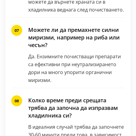
можете да върнете храната си в
хладилника веднага след почистването.
Можете ли да премахнете силни
миризми, например на риба или
чесън?
Да. Ензимните почистващи препарати
са ефективни при неутрализирането
дори на много упорити органични
миризми.
Колко време преди срещата
трябва да започна да изпразвам
хладилника си?
В идеалния случай трябва да започнете
30-60 минути преди това, в зависимост