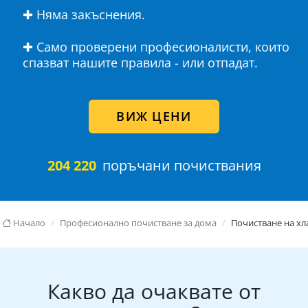
✚ Няма закъснения.
✚ Само проверени професионалисти, които
спазват нашите правила - или отпадат.
ВИЖ ЦЕНИ
204 220
поръчани почиствания
Начало
Професионално почистване за дома
Почистване на хл
Какво да очаквате от