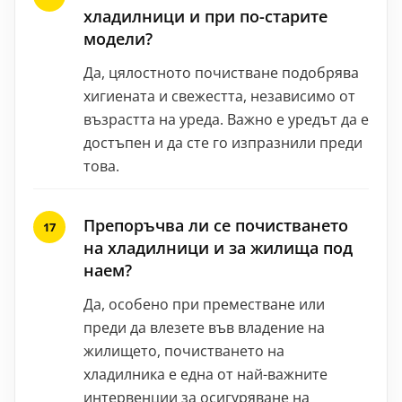
хладилници и при по-старите
модели?
Да, цялостното почистване подобрява
хигиената и свежестта, независимо от
възрастта на уреда. Важно е уредът да е
достъпен и да сте го изпразнили преди
това.
Препоръчва ли се почистването
на хладилници и за жилища под
наем?
Да, особено при преместване или
преди да влезете във владение на
жилището, почистването на
хладилника е една от най-важните
интервенции за осигуряване на