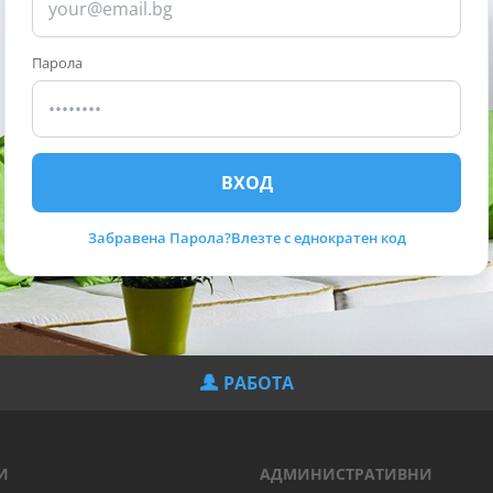
Парола
ВХОД
Забравена Парола?
Влезте с еднократен код
РАБОТА
И
АДМИНИСТРАТИВНИ