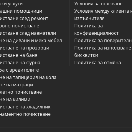
чки услуги
Условия за ползване
ашни помощници
Условия между клиента 
истване след ремонт
изпълнителя
овно почистване
Политика за
истване след наематели
конфиденциалност
не на дивани и мека мебел
Политика за поверителн
истване на прозорци
Политика за използване
истване на баня
бисквитки
истване на фурна
Политика за отмяна
ба с вредителите
не на тапицерия на кола
не на матраци
летно почистване
не на килими
истване на хладилник
наментно почистване