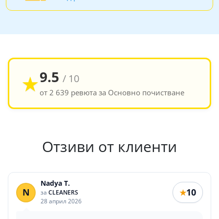
9.5
★
/ 10
от 2 639 ревюта за Основно почистване
Отзиви от клиенти
Nadya T.
N
10
★
за
CLEANERS
28 април 2026