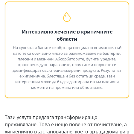
Интензивно лечение в критичните
области
На кухнята и баните се обръща специално внимание, тъй
като те са обичайно място за размножаване на бактерии,
плесени и мазнини. Абсорбаторите, фугите, уредите,
крановете, душ-параваните, плочките и подовете се
дезинфекцират със специализирани продукти. Резултатът
е хигиенична, блестяща и без остатъци среда. Тази
интервенция може да бъде адаптирана и към ключови
моменти на промяна или обновяване.
Тази услуга предлага трансформиращо
преживяване. Това е нещо повече от почистване, а
хигиенично възстановяване, което връща дома ви в