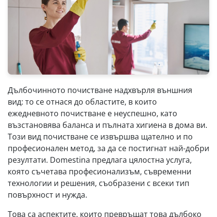
Дълбочинното почистване надхвърля външния
вид: то се отнася до областите, в които
ежедневното почистване е неуспешно, като
възстановява баланса и пълната хигиена в дома ви.
Този вид почистване се извършва щателно и по
професионален метод, за да се постигнат най-добри
резултати. Domestina предлага цялостна услуга,
която съчетава професионализъм, съвременни
технологии и решения, съобразени с всеки тип
повърхност и нужда.
Това са аспектите, които превръщат това дълбоко