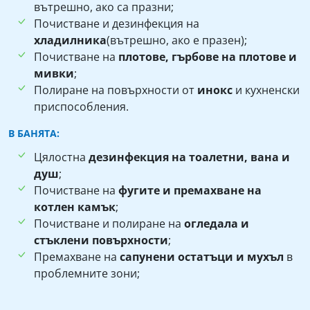
вътрешно, ако са празни;
Почистване и дезинфекция на
хладилника
(вътрешно, ако е празен);
Почистване на
плотове, гърбове на плотове и
мивки
;
Полиране на повърхности от
инокс
и кухненски
приспособления.
В БАНЯТА:
Цялостна
дезинфекция на тоалетни, вана и
душ
;
Почистване на
фугите и премахване на
котлен камък
;
Почистване и полиране на
огледала и
стъклени повърхности
;
Премахване на
сапунени остатъци и мухъл
в
проблемните зони;