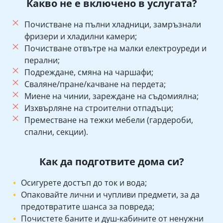
Какво не е включено в услугата?
Почистване на пълни хладници, замръзнали
фризери и хладилни камери;
Почистване отвътре на малки електроуреди и
перални;
Подреждане, смяна на чаршафи;
Сваляне/пране/качване на пердета;
Миене на чинии, зареждане на съдомиялна;
Изхвърляне на строителни отпадъци;
Преместване на тежки мебели (гардероби,
спални, секции).
Как да подготвите дома си?
Осигурете достъп до ток и вода;
Опаковайте лични и чупливи предмети, за да
предотвратите шанса за повреда;
Почистете баните и душ-кабините от ненужни