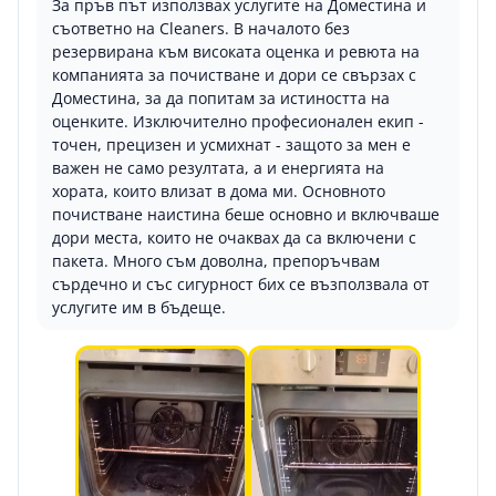
За пръв път използвах услугите на Доместина и
съответно на Cleaners. В началото без
резервирана към високата оценка и ревюта на
компанията за почистване и дори се свързах с
Доместина, за да попитам за истиността на
оценките. Изключително професионален екип -
точен, прецизен и усмихнат - защото за мен е
важен не само резултата, а и енергията на
хората, които влизат в дома ми. Основното
почистване наистина беше основно и включваше
дори места, които не очаквах да са включени с
пакета. Много съм доволна, препоръчвам
сърдечно и със сигурност бих се възползвала от
услугите им в бъдеще.