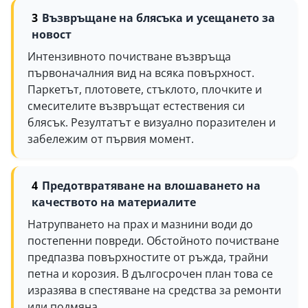
Възвръщане на блясъка и усещането за
новост
Интензивното почистване възвръща
първоначалния вид на всяка повърхност.
Паркетът, плотовете, стъклото, плочките и
смесителите възвръщат естествения си
блясък. Резултатът е визуално поразителен и
забележим от първия момент.
Предотвратяване на влошаването на
качеството на материалите
Натрупването на прах и мазнини води до
постепенни повреди. Обстойното почистване
предпазва повърхностите от ръжда, трайни
петна и корозия. В дългосрочен план това се
изразява в спестяване на средства за ремонти
или подмяна.