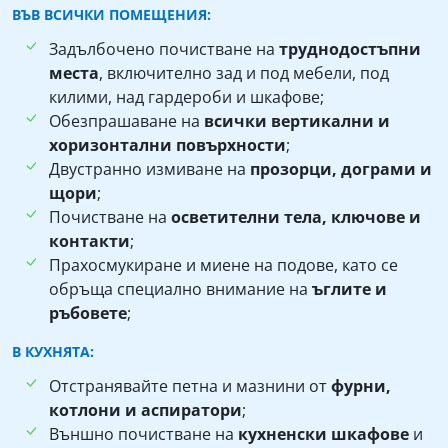
ВЪВ ВСИЧКИ ПОМЕЩЕНИЯ:
Задълбочено почистване на
труднодостъпни
места
, включително зад и под мебели, под
килими, над гардероби и шкафове;
Обезпрашаване на
всички вертикални и
хоризонтални повърхности
;
Двустранно измиване на
прозорци, дограми и
щори
;
Почистване на
осветителни тела, ключове и
контакти
;
Прахосмукиране и миене на подове, като се
обръща специално внимание на
ъглите и
ръбовете
;
В КУХНЯТА:
Отстранявайте петна и мазнини от
фурни,
котлони и аспиратори
;
Външно почистване на
кухненски шкафове
и