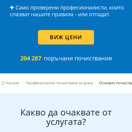
✚ Само проверени професионалисти, които
спазват нашите правила - или отпадат.
ВИЖ ЦЕНИ
204 287
поръчани почиствания
Начало
Професионално почистване за дома
Основно почиств
Какво да очаквате от
услугата?