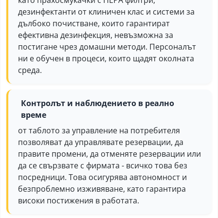
като прахосмукачки с HEPA филтри,
дезинфектанти от клиничен клас и системи за
дълбоко почистване, които гарантират
ефективна дезинфекция, невъзможна за
постигане чрез домашни методи. Персоналът
ни е обучен в процеси, които щадят околната
среда.
Контролът и наблюдението в реално
време
от таблото за управление на потребителя
позволяват да управлявате резервации, да
правите промени, да отменяте резервации или
да се свързвате с фирмата - всичко това без
посредници. Това осигурява автономност и
безпроблемно изживяване, като гарантира
високи постижения в работата.