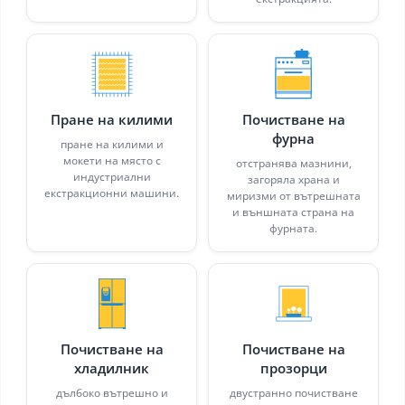
Пране на килими
Почистване на
фурна
пране на килими и
мокети на място с
отстранява мазнини,
индустриални
загоряла храна и
екстракционни машини.
миризми от вътрешната
и външната страна на
фурната.
Почистване на
Почистване на
хладилник
прозорци
дълбоко вътрешно и
двустранно почистване