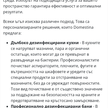
среда. Изборът на подходящата услуга за вашето
пространство гарантира ефективност и оптимални
резултати.
Всеки ъгъл изисква различен подход. Това са
персонализираните решения, които Domestina
предлага:
Дълбоко дезинфекцирани кухни
- В кухните
се натрупват мазнини, пара и органични
остатъци, които могат да се превърнат в
развъдници на бактерии. Професионалистите
почистват аспираторите, плочките, фугите и
вътрешността на шкафовете и уредите със
специални продукти за отстраняване на
мазнините, без да се увреждат повърхностите.
Този вид почистване е от съществено значение
за поддържане на безопасността на храните и
предотвратяване на кръстосано замърсяване.
Професионално дезинфекцирани бани
- В