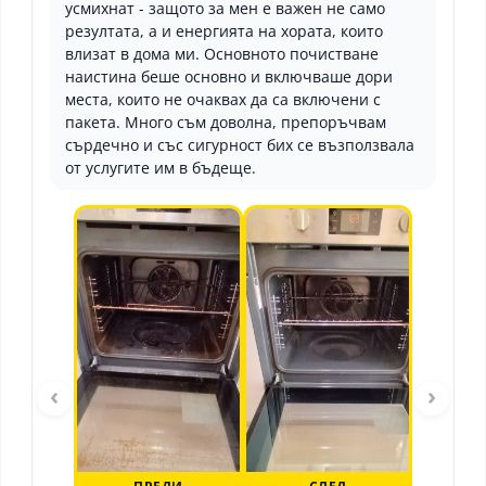
усмихнат - защото за мен е важен не само
резултата, а и енергията на хората, които
влизат в дома ми. Основното почистване
наистина беше основно и включваше дори
места, които не очаквах да са включени с
пакета. Много съм доволна, препоръчвам
сърдечно и със сигурност бих се възползвала
от услугите им в бъдеще.
‹
›