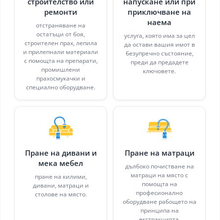
строителство или
напускане или при
ремонти
приключване на
наема
отстраняване на
остатъци от боя,
услуга, която има за цел
строителен прах, лепила
да остави вашия имот в
и прилепнали материали
безупречно състояние,
с помощта на препарати,
преди да предадете
промишлени
ключовете.
прахосмукачки и
специално оборудване.
Пране на дивани и
Пране на матраци
мека мебел
дълбоко почистване на
матраци на място с
пране на килими,
помощта на
дивани, матраци и
професионално
столове на място.
оборудване рабощето на
принципа на
екстракцията.