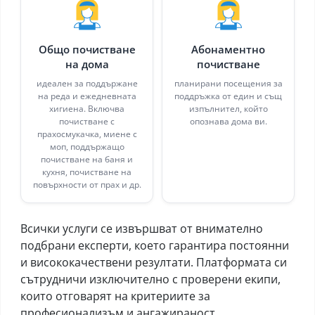
Общо почистване
Абонаментно
на дома
почистване
идеален за поддържане
планирани посещения за
на реда и ежедневната
поддръжка от един и същ
хигиена. Включва
изпълнител, който
почистване с
опознава дома ви.
прахосмукачка, миене с
моп, поддържащо
почистване на баня и
кухня, почистване на
повърхности от прах и др.
Всички услуги се извършват от внимателно
подбрани експерти, което гарантира постоянни
и висококачествени резултати. Платформата си
сътрудничи изключително с проверени екипи,
които отговарят на критериите за
професионализъм и ангажираност.