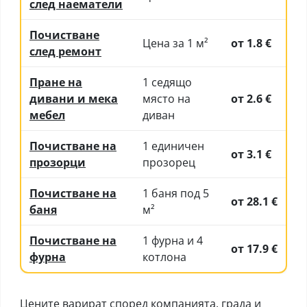
след наематели
Почистване
Цена за 1 м²
от 1.8 €
след ремонт
Пране на
1 седящо
дивани и мека
място на
от 2.6 €
мебел
диван
Почистване на
1 единичен
от 3.1 €
прозорци
прозорец
Почистване на
1 баня под 5
от 28.1 €
баня
м²
Почистване на
1 фурна и 4
от 17.9 €
фурна
котлона
Цените варират според компанията, града и