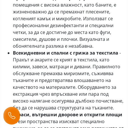
помещения с висока влажност, като баните, е
жизненоважно да се премахнат плесените,
котленият камък и микробите. Използват се
професионални дезинфектанти и специални
четки, за да се достигне до места като фуги,
смесители, душове и плочки. Визуалната и
обонятелната разлика е незабавна.
Всекидневни и спални с грижа за текстила
-
Прахът и акарите се крият в текстила, като
килими, завеси, матраци и дивани. Правилното
обслужване премахва миризмите, съживява
тъканите и предотвратява влошаването на
качеството на материалите. Оборудването за
екстракция чрез впръскване или пара под
високо налягане осигурява дълбоко почистване,
без да се нарушава структурата на тъканите.
Тераси, вътрешни дворове и открити площи
- Тези пространства изискват специално