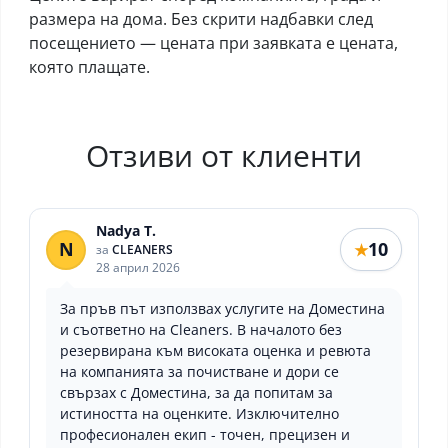
размера на дома. Без скрити надбавки след
посещението — цената при заявката е цената,
която плащате.
Отзиви от клиенти
Nadya T.
N
10
★
за
CLEANERS
28 април 2026
За пръв път използвах услугите на Доместина
и съответно на Cleaners. В началото без
резервирана към високата оценка и ревюта
на компанията за почистване и дори се
свързах с Доместина, за да попитам за
истиността на оценките. Изключително
професионален екип - точен, прецизен и