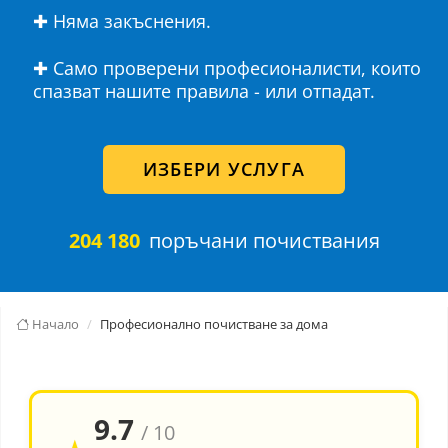
✚ Няма закъснения.
✚ Само проверени професионалисти, които
спазват нашите правила - или отпадат.
ИЗБЕРИ УСЛУГА
204 180
поръчани почиствания
Начало
Професионално почистване за дома
9.7
/ 10