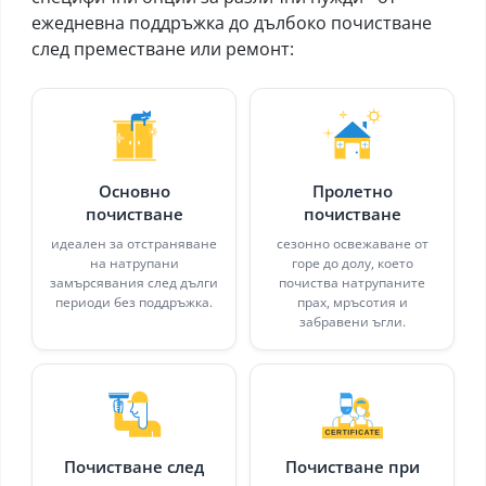
ежедневна поддръжка до дълбоко почистване
след преместване или ремонт:
Основно
Пролетно
почистване
почистване
идеален за отстраняване
сезонно освежаване от
на натрупани
горе до долу, което
замърсявания след дълги
почиства натрупаните
периоди без поддръжка.
прах, мръсотия и
забравени ъгли.
Почистване след
Почистване при