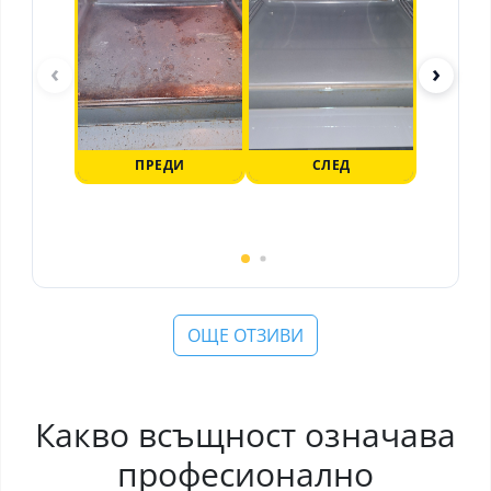
‹
›
ПРЕДИ
СЛЕД
П
ОЩЕ ОТЗИВИ
Какво всъщност означава
професионално