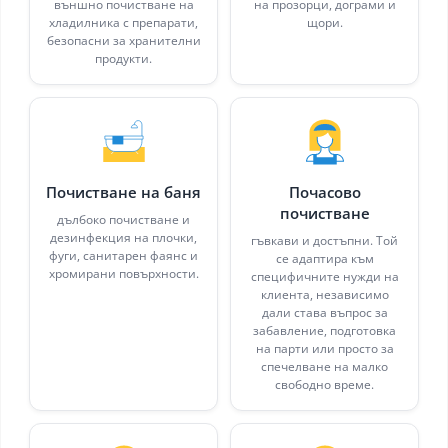
външно почистване на
на прозорци, дограми и
хладилника с препарати,
щори.
безопасни за хранителни
продукти.
Почистване на баня
Почасово
почистване
дълбоко почистване и
дезинфекция на плочки,
гъвкави и достъпни. Той
фуги, санитарен фаянс и
се адаптира към
хромирани повърхности.
специфичните нужди на
клиента, независимо
дали става въпрос за
забавление, подготовка
на парти или просто за
спечелване на малко
свободно време.