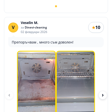
Veselin M.
V
10
★
за
Dinevi-cleaning
02 февруари 2026
Препоръчвам , много съм доволен!
‹
›