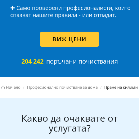
✚ Само проверени професионалисти, които
спазват нашите правила - или отпадат.
ВИЖ ЦЕНИ
204 242
поръчани почиствания
Начало
Професионално почистване за дома
Пране на килими
Какво да очаквате от
услугата?