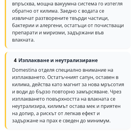
впръсква, мощна вакуумна система го изтегля
обратно от килима. Заедно с водата се
извличат разтворените твърди частици,
бактерии и алергени, остатъци от почистващи
препарати и миризми, задържани във
влакната.
Изплакване и неутрализиране
Domestina отделя специално внимание на
изплакването. Остатъчният сапун, оставен в
килима, действа като магнит за нова мръсотия
и води до бързо повторно замърсяване. Чрез
изплакването повърхността на влакната се
неутрализира, килимът остава мек и приятен
на допир, а рискът от лепкав ефект и
задържане на прах е сведен до минимум.