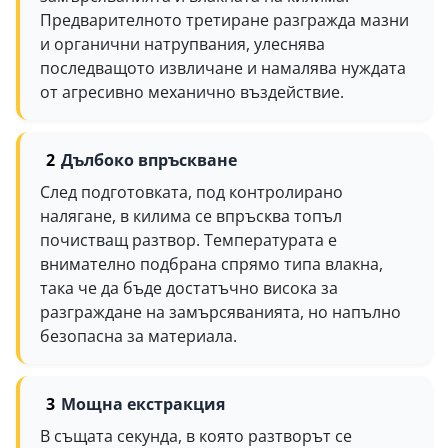
Предварителното третиране разгражда мазни
и органични натрупвания, улеснява
последващото извличане и намалява нуждата
от агресивно механично въздействие.
Дълбоко впръскване
След подготовката, под контролирано
налягане, в килима се впръсква топъл
почистващ разтвор. Температурата е
внимателно подбрана спрямо типа влакна,
така че да бъде достатъчно висока за
разграждане на замърсяванията, но напълно
безопасна за материала.
Мощна екстракция
В същата секунда, в която разтворът се