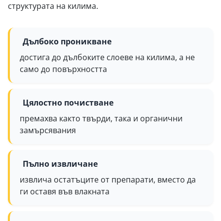
структурата на килима.
Дълбоко проникване
достига до дълбоките слоеве на килима, а не
само до повърхността
Цялостно почистване
премахва както твърди, така и органични
замърсявания
Пълно извличане
извлича остатъците от препарати, вместо да
ги оставя във влакната