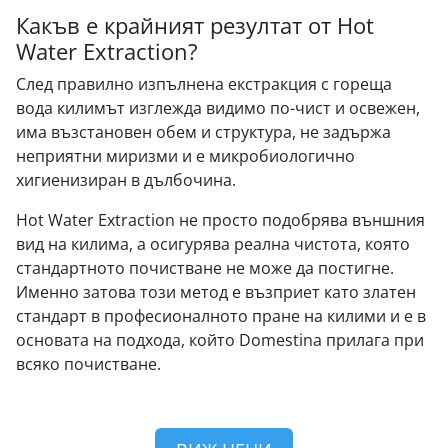
Какъв е крайният резултат от Hot
Water Extraction?
След правилно изпълнена екстракция с гореща
вода килимът изглежда видимо по-чист и освежен,
има възстановен обем и структура, не задържа
неприятни миризми и е микробиологично
хигиенизиран в дълбочина.
Hot Water Extraction не просто подобрява външния
вид на килима, а осигурява реална чистота, която
стандартното почистване не може да постигне.
Именно затова този метод е възприет като златен
стандарт в професионалното пране на килими и е в
основата на подхода, който Domestina прилага при
всяко почистване.