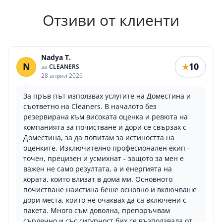
Отзиви от клиенти
Nadya T.
N
10
★
за
CLEANERS
28 април 2026
За пръв път използвах услугите на Доместина и
съответно на Cleaners. В началото без
резервирана към високата оценка и ревюта на
компанията за почистване и дори се свързах с
Доместина, за да попитам за истиността на
оценките. Изключително професионален екип -
точен, прецизен и усмихнат - защото за мен е
важен не само резултата, а и енергията на
хората, които влизат в дома ми. Основното
почистване наистина беше основно и включваше
дори места, които не очаквах да са включени с
пакета. Много съм доволна, препоръчвам
сърдечно и със сигурност бих се възползвала от