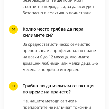
резервацията. Те ще коригират
съответно подхода си, за да осигурят
безопасно и ефективно почистване.
Колко често трябва да пера
килимите си?
За средностатистическо семейство
препоръчваме професионално пране
на всеки 6 до 12 месеца. Ако имате
домашни любимци или малки деца, 3-6
месеца е по-добър интервал.
Трябва ли да излизам от вкъщи
по време на прането?
Не, нашите методи са тихи и
препаратите не излъчват токсични