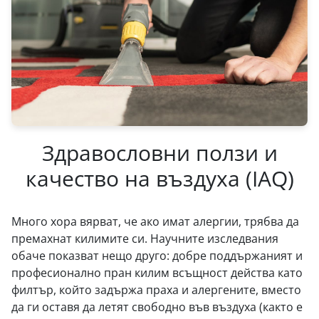
Здравословни ползи и
качество на въздуха (IAQ)
Много хора вярват, че ако имат алергии, трябва да
премахнат килимите си. Научните изследвания
обаче показват нещо друго: добре поддържаният и
професионално пран килим всъщност действа като
филтър, който задържа праха и алергените, вместо
да ги оставя да летят свободно във въздуха (както е