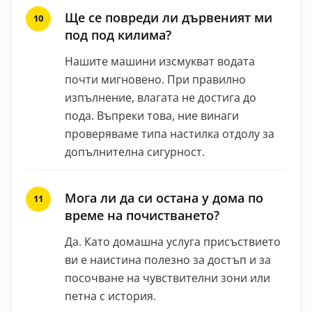
Ще се повреди ли дървеният ми
под под килима?
Нашите машини изсмукват водата
почти мигновено. При правилно
изпълнение, влагата не достига до
пода. Въпреки това, ние винаги
проверяваме типа настилка отдолу за
допълнителна сигурност.
Мога ли да си остана у дома по
време на почистването?
Да. Като домашна услуга присъствието
ви е наистина полезно за достъп и за
посочване на чувствителни зони или
петна с история.