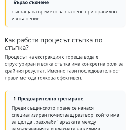
Бързо съхнене
съкращава времето за съхнене при правилно
изпълнение
Как работи процесът стъпка по
стъпка?
Процесът на екстракция с гореща вода е
структуриран и всяка стъпка има конкретна роля за
крайния резултат. Именно тази последователност
прави метода толкова ефективен.
Предварително третиране
Преди същинското пране се нанася
специализиран почистващ разтвор, който има
за цел да „разхлаби" връзката между
замърсяванията и влакната на килима.