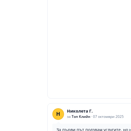
Николета Г.
Н
за
Топ Клийн
·
07 октомври 2025
За първи път ползвам услугите, но 