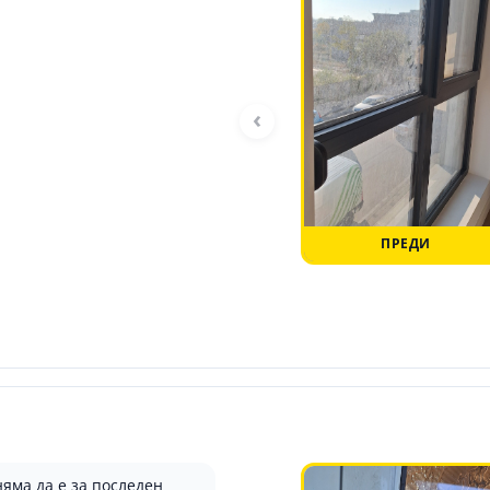
‹
ПРЕДИ
няма да е за последен