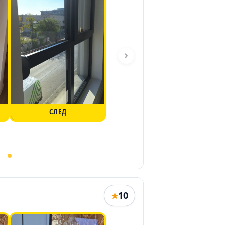
›
СЛЕД
10
★