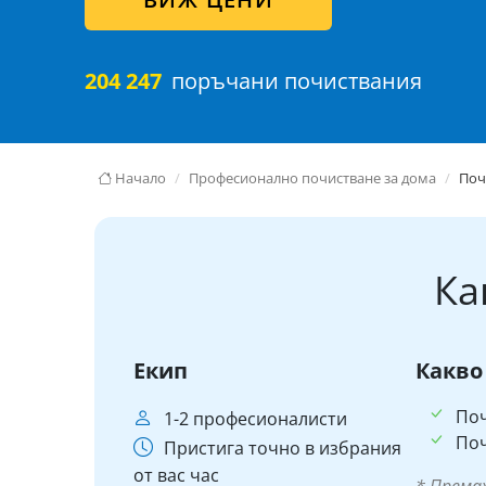
204 247
поръчани почиствания
Начало
Професионално почистване за дома
Поч
Ка
Екип
Какво
Поч
1-2 професионалисти
Поч
Пристига точно в избрания
от вас час