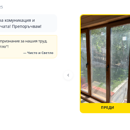
25
ра комуникация и
чата! Препоръчвам!
 признание за нашия труд.
тло“!
— Чисто и Светло
‹
ПРЕДИ