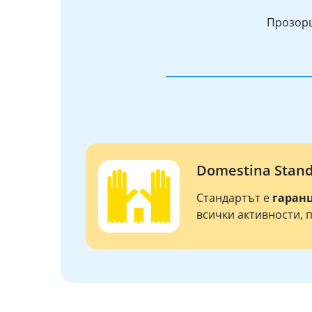
Прозорц
Domestina Stan
Стандартът е
гаран
всички активности, 