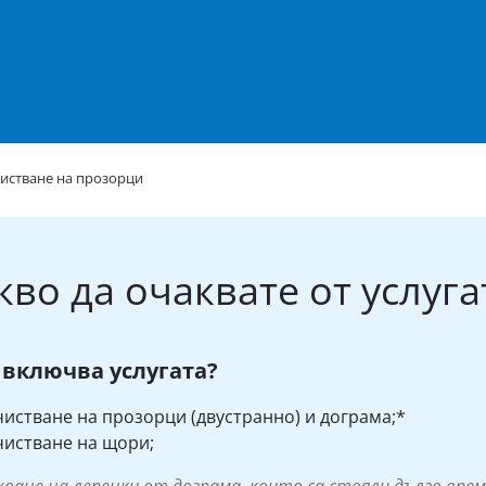
истване на прозорци
кво да очаквате от услуга
 включва услугата?
истване на прозорци (двустранно) и дограма;*
истване на щори;