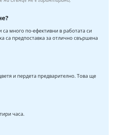
е на слънце не е гарантирано;
не?
 са много по-ефективни в работата си
ика са предпоставка за отлично свършена
цветя и пердета предварително. Това ще
тири часа.