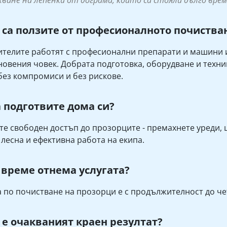
хване на лепенки от дограма, които са стояли дълго врем
 са ползите от професионалното почиства
телите работят с професионални препарати и машини и
новения човек. Добрата подготовка, оборудване и техн
без компромиси и без рискове.
а подготвите дома си?
те свободен достъп до прозорците - премахнете уреди, 
 лесна и ефективна работа на екипа.
 време отнема услугата?
а по почистване на прозорци е с продължителност до че
 е очакваният краен резултат?