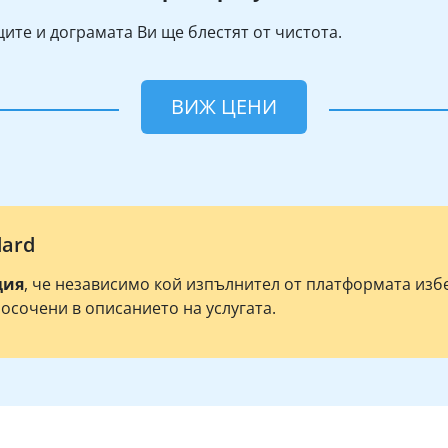
ите и дограмата Ви ще блестят от чистота.
ВИЖ ЦЕНИ
dard
ция
, че независимо кой изпълнител от платформата из
посочени в описанието на услугата.