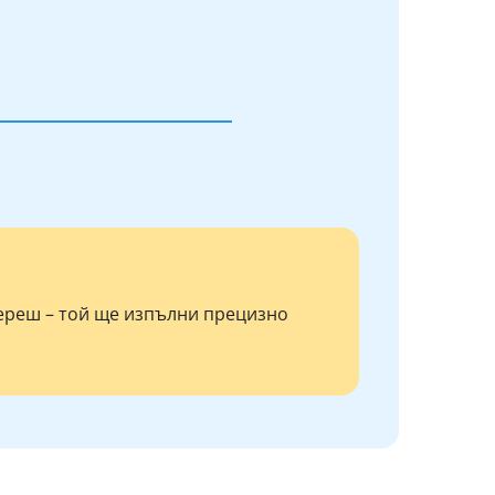
береш – той ще изпълни прецизно