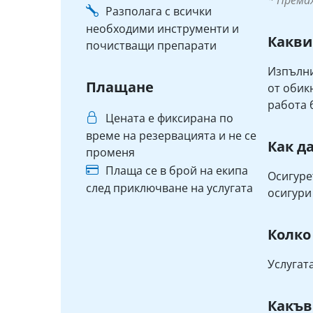
* Према
Разполага с всички
необходими инструменти и
Какви
почистващи препарати
Изпълни
Плащане
от обик
работа 
Цената е фиксирана по
време на резервацията и не се
Как д
променя
Плаща се в брой на екипа
Осигуре
след приключване на услугата
осигури
Колко
Услугат
Какъв