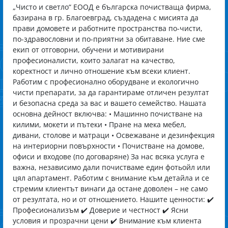
„Чисто и светло“ ЕООД е българска почистваща фирма,
базирана в гр. Благоевград, създадена с мисията да
прави домовете и работните пространства по-чисти,
по-здравословни и по-приятни за обитаване. Ние сме
екип от отговорни, обучени и мотивирани
професионалисти, които залагат на качество,
коректност и лично отношение към всеки клиент.
Работим с професионално оборудване и екологично
чисти препарати, за да гарантираме отличен резултат
и безопасна среда за вас и вашето семейство. Нашата
основна дейност включва: • Машинно почистване на
килими, мокети и пътеки • Пране на мека мебел,
дивани, столове и матраци • Освежаване и дезинфекция
на интериорни повърхности • Почистване на домове,
офиси и входове (по договаряне) За нас всяка услуга е
важна, независимо дали почистваме един фотьойл или
цял апартамент. Работим с внимание към детайла и се
стремим клиентът винаги да остане доволен – не само
от резултата, но и от отношението. Нашите ценности: ✔️
Професионализъм ✔️ Доверие и честност ✔️ Ясни
условия и прозрачни цени ✔️ Внимание към клиента