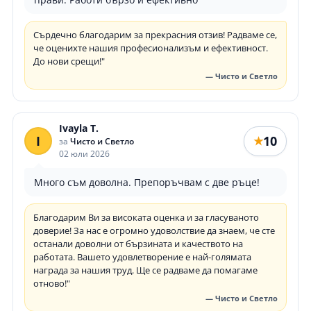
Сърдечно благодарим за прекрасния отзив! Радваме се,
че оценихте нашия професионализъм и ефективност.
До нови срещи!"
— Чисто и Светло
Ivayla T.
I
10
★
за
Чисто и Светло
02 юли 2026
Много съм доволна. Препоръчвам с две ръце!
Благодарим Ви за високата оценка и за гласуваното
доверие! За нас е огромно удоволствие да знаем, че сте
останали доволни от бързината и качеството на
работата. Вашето удовлетворение е най-голямата
награда за нашия труд. Ще се радваме да помагаме
отново!"
— Чисто и Светло