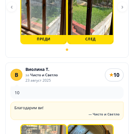
‹
›
ПРЕДИ
СЛЕД
Виолина Т.
В
10
★
за
Чисто и Светло
23 август 2025
10
Благодарим ви!
— Чисто и Светло