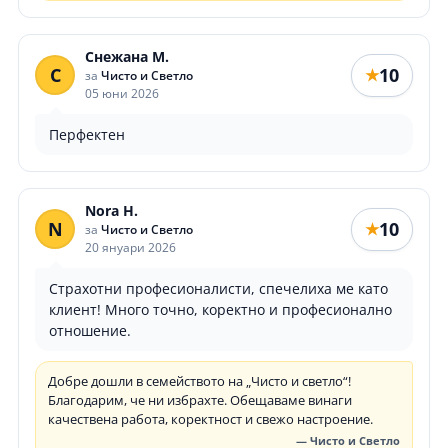
Снежана М.
С
10
★
за
Чисто и Светло
05 юни 2026
Перфектен
Nora H.
N
10
★
за
Чисто и Светло
20 януари 2026
Страхотни професионалисти, спечелиха ме като
клиент! Много точно, коректно и професионално
отношение.
Добре дошли в семейството на „Чисто и светло“!
Благодарим, че ни избрахте. Обещаваме винаги
качествена работа, коректност и свежо настроение.
— Чисто и Светло