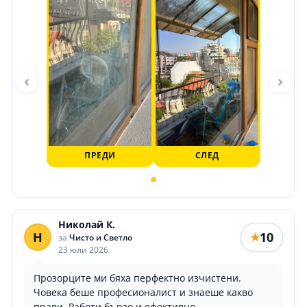
‹
›
ПРЕДИ
СЛЕД
Николай К.
Н
10
★
за
Чисто и Светло
23 юли 2026
Прозорците ми бяха перфектно изчистени.
Човека беше професионалист и знаеше какво
прави. Работи бързо и ефективно