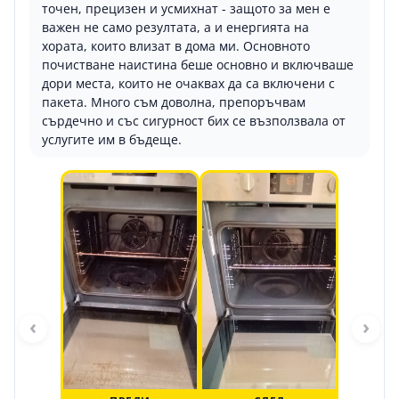
точен, прецизен и усмихнат - защото за мен е
важен не само резултата, а и енергията на
хората, които влизат в дома ми. Основното
почистване наистина беше основно и включваше
дори места, които не очаквах да са включени с
пакета. Много съм доволна, препоръчвам
сърдечно и със сигурност бих се възползвала от
услугите им в бъдеще.
‹
›