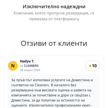
Изключително надеждни
Компания, която пропусне резервация, се
премахва от платформата
Отзиви от клиенти
Nadya T.
N
10
★
за
CLEANERS
28 април 2026
За пръв път използвах услугите на Доместина и
съответно на Cleaners. В началото без
резервирана към високата оценка и ревюта на
компанията за почистване и дори се свързах с
Доместина, за да попитам за истиността на
оценките. Изключително професионален екип -