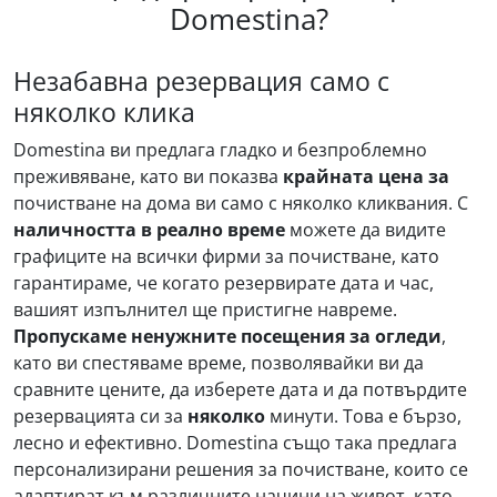
Domestina?
Незабавна резервация само с
няколко клика
Domestina ви предлага гладко и безпроблемно
преживяване, като ви показва
крайната цена за
почистване на дома ви само с няколко кликвания. С
наличността в реално време
можете да видите
графиците на всички фирми за почистване, като
гарантираме, че когато резервирате дата и час,
вашият изпълнител ще пристигне навреме.
Пропускаме ненужните посещения за огледи
,
като ви спестяваме време, позволявайки ви да
сравните цените, да изберете дата и да потвърдите
резервацията си за
няколко
минути. Това е бързо,
лесно и ефективно. Domestina също така предлага
персонализирани решения за почистване, които се
адаптират към различните начини на живот, като