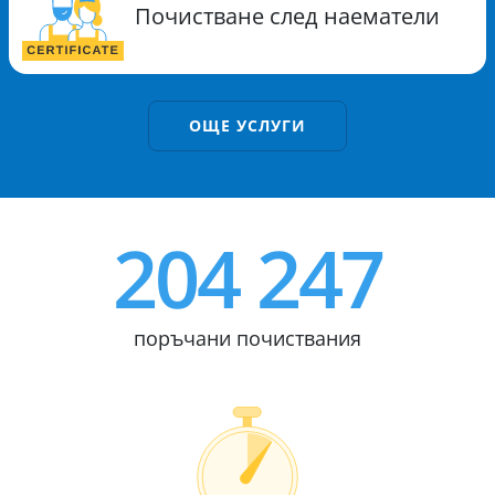
Почистване след наематели
ОЩЕ УСЛУГИ
204 247
поръчани почиствания