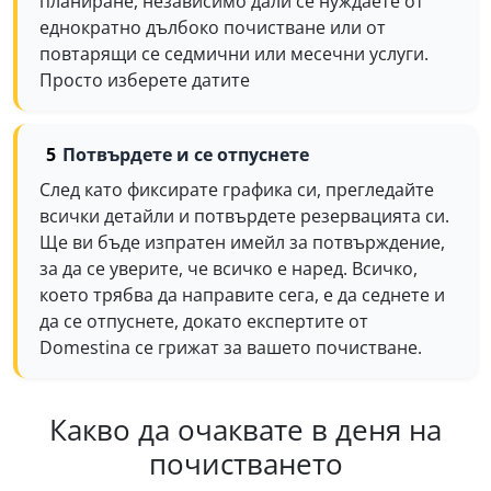
планиране, независимо дали се нуждаете от
еднократно дълбоко почистване или от
повтарящи се седмични или месечни услуги.
Просто изберете датите
Потвърдете и се отпуснете
След като фиксирате графика си, прегледайте
всички детайли и потвърдете резервацията си.
Ще ви бъде изпратен имейл за потвърждение,
за да се уверите, че всичко е наред. Всичко,
което трябва да направите сега, е да седнете и
да се отпуснете, докато експертите от
Domestina се грижат за вашето почистване.
Какво да очаквате в деня на
почистването