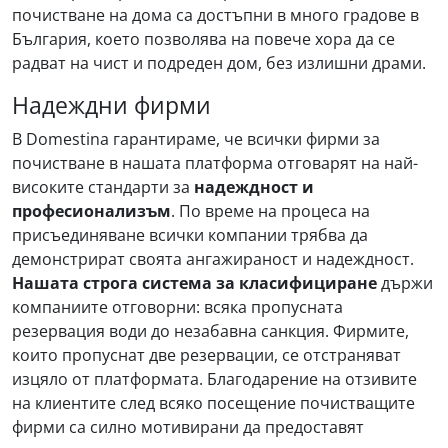
почистване на дома са достъпни в много градове в
България, което позволява на повече хора да се
радват на чист и подреден дом, без излишни драми.
Надеждни фирми
В Domestina гарантираме, че всички фирми за
почистване в нашата платформа отговарят на най-
високите стандарти за
надеждност и
професионализъм
. По време на процеса на
присъединяване всички компании трябва да
демонстрират своята ангажираност и надеждност.
Нашата строга система за класифициране
държи
компаниите отговорни: всяка пропусната
резервация води до незабавна санкция. Фирмите,
които пропуснат две резервации, се отстраняват
изцяло от платформата. Благодарение на отзивите
на клиентите след всяко посещение почистващите
фирми са силно мотивирани да предоставят