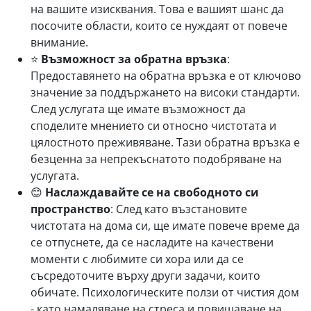
на вашите изисквания. Това е вашият шанс да
посочите области, които се нуждаят от повече
внимание.
⭐
Възможност за обратна връзка
:
Предоставянето на обратна връзка е от ключово
значение за поддържането на високи стандарти.
След услугата ще имате възможност да
споделите мнението си относно чистотата и
цялостното преживяване. Тази обратна връзка е
безценна за непрекъснатото подобряване на
услугата.
😊
Наслаждавайте се на свободното си
пространство
: След като възстановите
чистотата на дома си, ще имате повече време да
се отпуснете, да се насладите на качествени
моменти с любимите си хора или да се
съсредоточите върху други задачи, които
обичате. Психологическите ползи от чистия дом
- като намаляване на стреса и повишаване на