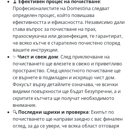
🧹
Ефективен процес на почистване
:
Професионалистите на Domestina следват
определен процес, който повишава
ефективността и ефикасността. Независимо дали
става въпрос за почистване на прах,
прахосмукачка или дезинфекция, те гарантират,
че всяко кътче е старателно почистено според
вашите инструкции.
✨
Чист и свеж дом
: След приключване на
почистването ще влезете в свежо и приветливо
пространство. След цялостното почистване ще
се върнете в подмладен и искрящо чист дом.
Фокусът върху детайлите означава, че всички
видими повърхности ще бъдат безупречни, а и
скритите кътчета ще получат необходимото
внимание.
🔍
Последни щрихи и проверка
: Екипът по
почистването ще направи заедно с вас финален
оглед, за да се увери, че всяка област отговаря