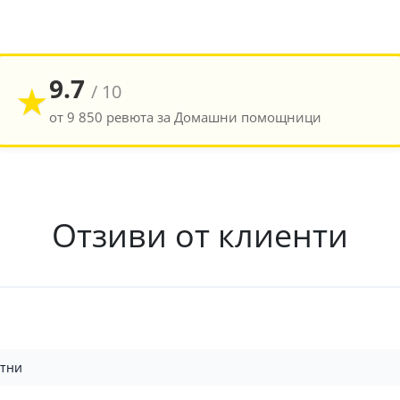
9.7
★
/ 10
от 9 850 ревюта за Домашни помощници
Отзиви от клиенти
ктни