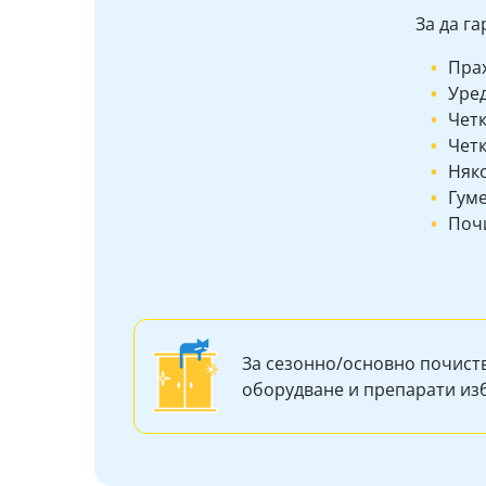
За да г
Пра
Уред
Четк
Четк
Няк
Гум
Почи
За сезонно/основно почист
оборудване и препарати и