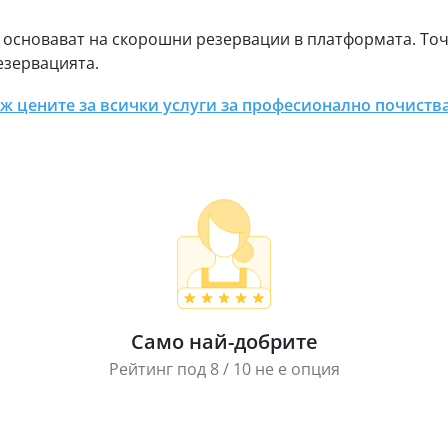
 основават на скорошни резервации в платформата. То
езервацията.
ж цените за всички услуги за професионално почиств
Само най-добрите
Рейтинг под 8 / 10 не е опция