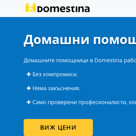
Домашни помо
Домашните помощници в Domestina раб
✚ Без компромиси.
✚ Няма закъснения.
✚ Само проверени професионалисти, кои
ВИЖ ЦЕНИ