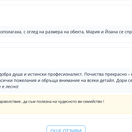
азполагаха, с оглед на размера на обекта, Мария и Йоана се сп
добра душа и истински професионалист. Почиства прекрасно – 
 всички пожелания и обръща внимание на всеки детайл. Дори се
 е лесно!
удоволствие , да съм полезна на чудесното ви семейство !
ОЩЕ ОТЗИВИ