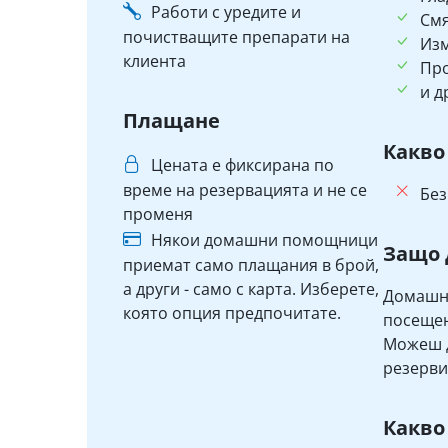
Работи с уредите и
См
почистващите препарати на
Изм
клиента
Пр
и д
Плащане
Какво
Цената е фиксирана по
време на резервацията и не се
Без
променя
Някои домашни помощници
Защо 
приемат само плащания в брой,
а други - само с карта. Изберете,
Домашни
която опция предпочитате.
посещен
Можеш д
резерви
Какво