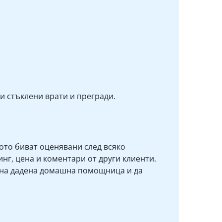
и стъклени врати и прегради.
то биват оценявани след всяко
нг, цена и коментари от други клиенти.
 на дадена домашна помощница и да