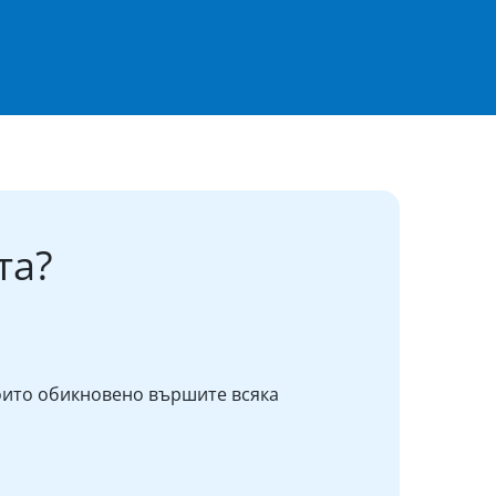
та?
оито обикновено вършите всяка