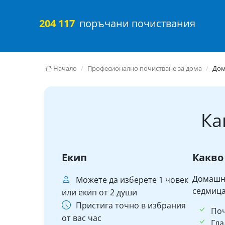
204 117
поръчани почиствания
Начало
Професионално почистване за дома
До
Ка
Екип
Какво
Домашни
Можете да изберете 1 човек
седмица
или екип от 2 души
Пристига точно в избрания
По
от вас час
Гла