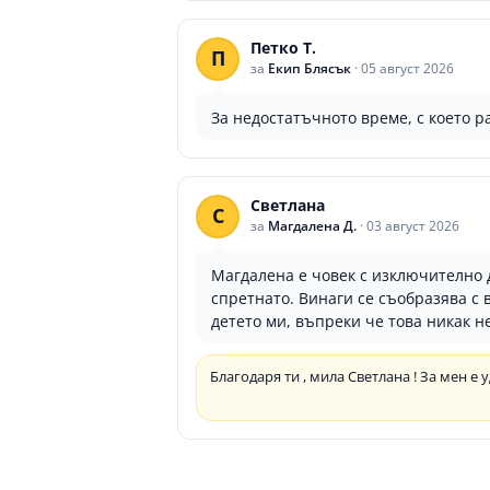
Петко Т.
П
за
Екип Блясък
·
05 август 2026
За недостатъчното време, с което р
Светлана
С
за
Магдалена Д.
·
03 август 2026
Магдалена е човек с изключително 
спретнато. Винаги се съобразява с
детето ми, въпреки че това никак не
Благодаря ти , мила Светлана ! За мен е 