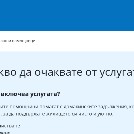
машни помощници
кво да очаквате от услуга
 включва услугата?
те помощници помагат с домакинските задължения, к
, за да поддържате жилището си чисто и уютно.
чистване
дене