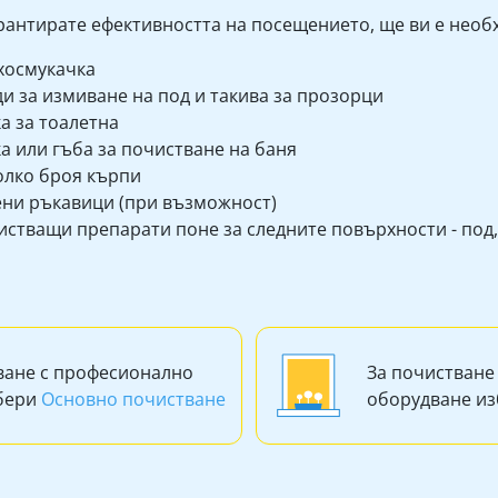
арантирате ефективността на посещението, ще ви е необ
хосмукачка
и за измиване на под и такива за прозорци
а за тоалетна
а или гъба за почистване на баня
олко броя кърпи
ени ръкавици (при възможност)
стващи препарати поне за следните повърхности - под, 
ване с професионално
За почистване
збери
Основно почистване
оборудване и