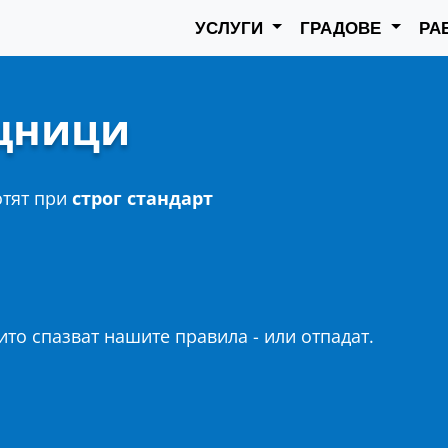
УСЛУГИ
ГРАДОВЕ
РА
щници
отят при
строг стандарт
то спазват нашите правила - или отпадат.