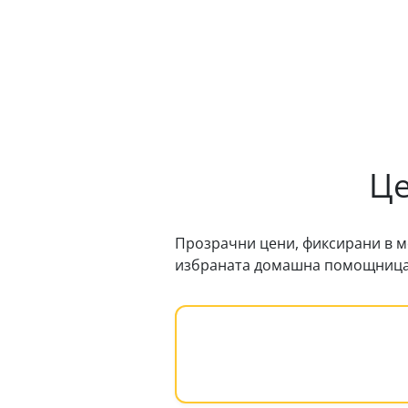
Це
Прозрачни цени, фиксирани в м
избраната домашна помощница