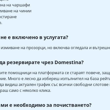
яна на чаршафи
иване на чинии
остиране
р.
 не е включено в услугата?
 измиване на прозорци, но включва огледала и вътрешн
да резервирате чрез Domestina?
те помощници на платформата се стараят повече, защо
ие. Много е лесно да избереш изпълнител на база рейти
а видиш актуален график със всички свободни слотове
раш само с няколко клика.
 ми е необходимо за почистването?