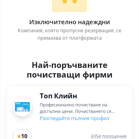
Изключително надеждни
Компания, която пропусне резервация, се
премахва от платформата
Най-поръчваните
почистващи фирми
Топ Клийн
Професионално почистване на
достъпни цени. Почистването се
извършва с химически професионални
Разгледайте пълния профил
италиански...
10
★
6354 посещения