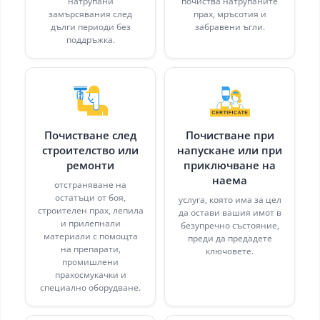
натрупани
почиства натрупаните
замърсявания след
прах, мръсотия и
дълги периоди без
забравени ъгли.
поддръжка.
Почистване след
Почистване при
строителство или
напускане или при
ремонти
приключване на
наема
отстраняване на
остатъци от боя,
услуга, която има за цел
строителен прах, лепила
да остави вашия имот в
и прилепнали
безупречно състояние,
материали с помощта
преди да предадете
на препарати,
ключовете.
промишлени
прахосмукачки и
специално оборудване.