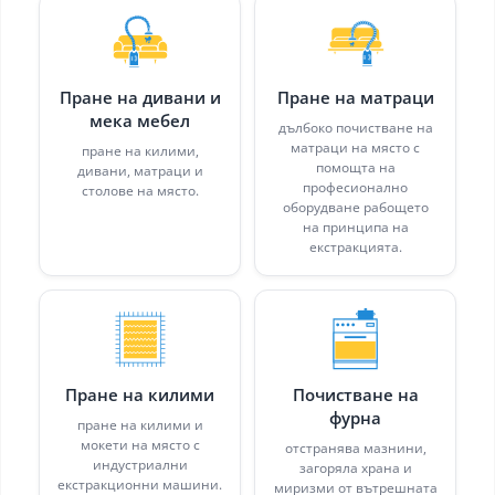
Пране на дивани и
Пране на матраци
мека мебел
дълбоко почистване на
матраци на място с
пране на килими,
помощта на
дивани, матраци и
професионално
столове на място.
оборудване рабощето
на принципа на
екстракцията.
Пране на килими
Почистване на
фурна
пране на килими и
мокети на място с
отстранява мазнини,
индустриални
загоряла храна и
екстракционни машини.
миризми от вътрешната