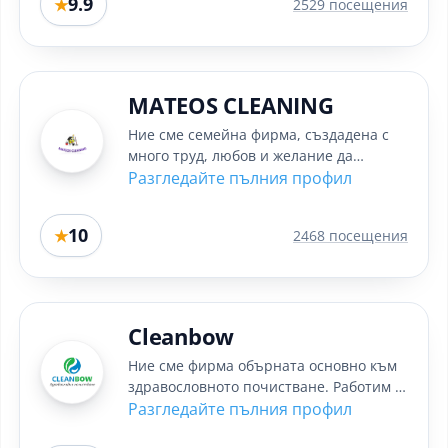
9.9
★
2529 посещения
MATEOS CLEANING
Ние сме семейна фирма, създадена с
много труд, любов и желание да
предлагаме качествено почистване в
Разгледайте пълния профил
София....
10
★
2468 посещения
Cleanbow
Ние сме фирма обърната основно към
здравословното почистване. Работим с
професионални машини и...
Разгледайте пълния профил