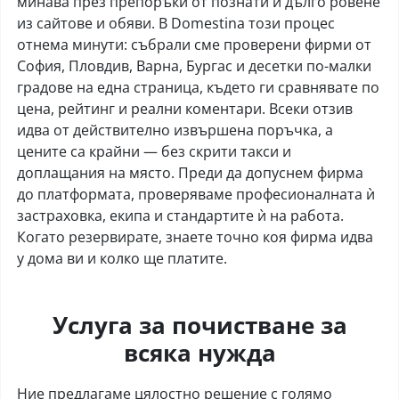
минава през препоръки от познати и дълго ровене
из сайтове и обяви. В Domestina този процес
отнема минути: събрали сме проверени фирми от
София, Пловдив, Варна, Бургас и десетки по-малки
градове на една страница, където ги сравнявате по
цена, рейтинг и реални коментари. Всеки отзив
идва от действително извършена поръчка, а
цените са крайни — без скрити такси и
доплащания на място. Преди да допуснем фирма
до платформата, проверяваме професионалната ѝ
застраховка, екипа и стандартите ѝ на работа.
Когато резервирате, знаете точно коя фирма идва
у дома ви и колко ще платите.
Услуга за почистване за
всяка нужда
Ние предлагаме цялостно решение с голямо