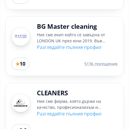
BG Master cleaning
Ние сме екип който се завърна от
LONDON UK през юни 2019. Във
Великобритания бяхме за период от 4
Разгледайте пълния профил
години,...
10
★
5136 посещения
CLEANERS
Ние сме фирма, която държи на
качество, професионализъм и
коректност. За постигане на най-добри
Разгледайте пълния профил
резултати в...