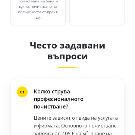
почистване на баня и
кухня, почистване на
повърхности от прах и
др.
Често задавани
въпроси
Колко струва
професионалното
почистване?
Цените зависят от вида на услугата
и фирмата. Основното почистване
започва от 2.05 € на м², пране на