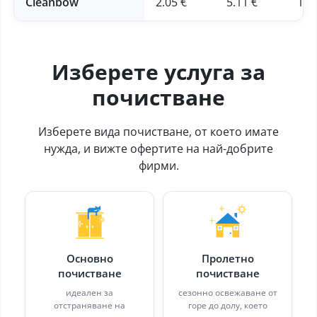
Cleanbow
2.05 €
5.11 €
12.
Изберете услуга за
почистване
Изберете вида почистване, от което имате
нужда, и вижте офертите на най-добрите
фирми.
Основно
Пролетно
почистване
почистване
идеален за
сезонно освежаване от
отстраняване на
горе до долу, което