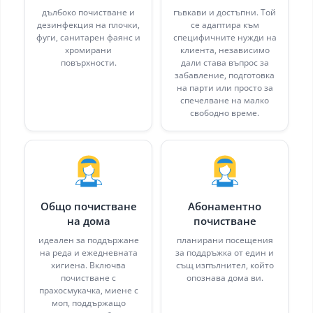
дълбоко почистване и
гъвкави и достъпни. Той
дезинфекция на плочки,
се адаптира към
фуги, санитарен фаянс и
специфичните нужди на
хромирани
клиента, независимо
повърхности.
дали става въпрос за
забавление, подготовка
на парти или просто за
спечелване на малко
свободно време.
Общо почистване
Абонаментно
на дома
почистване
идеален за поддържане
планирани посещения
на реда и ежедневната
за поддръжка от един и
хигиена. Включва
същ изпълнител, който
почистване с
опознава дома ви.
прахосмукачка, миене с
моп, поддържащо