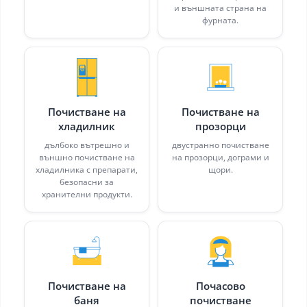
и външната страна на
фурната.
Почистване на
Почистване на
хладилник
прозорци
дълбоко вътрешно и
двустранно почистване
външно почистване на
на прозорци, дограми и
хладилника с препарати,
щори.
безопасни за
хранителни продукти.
Почистване на
Почасово
баня
почистване