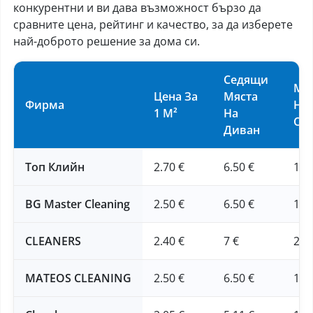
конкурентни и ви дава възможност бързо да
сравните цена, рейтинг и качество, за да изберете
най-доброто решение за дома си.
Седящи
Ма
Цена За
Мяста
Фирма
Над
1 М²
На
См
Диван
Топ Клийн
2.70 €
6.50 €
16 
BG Master Cleaning
2.50 €
6.50 €
16 
CLEANERS
2.40 €
7 €
20 
MATEOS CLEANING
2.50 €
6.50 €
16 