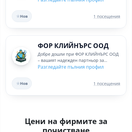
да...
★
Нов
1 посещения
ФОР КЛИЙНЪРС ООД
Добре дошли при ФОР КЛИЙНЪРС ООД
– вашият надежден партньор за
почистване ✨. Обслужваме цяла
Разгледайте пълния профил
Северна...
★
Нов
1 посещения
Цени на фирмите за
почистване