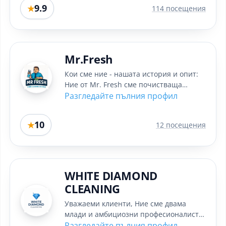
9.9
★
114 посещения
Mr.Fresh
Кои сме ние - нашата история и опит:
Ние от Mr. Fresh сме почистваща
фирма, специализирана в...
Разгледайте пълния профил
10
★
12 посещения
WHITE DIAMOND
CLEANING
Уважаеми клиенти, Ние сме двама
млади и амбициозни професионалисти,
които решиха да обединят опита си и
Разгледайте пълния профил