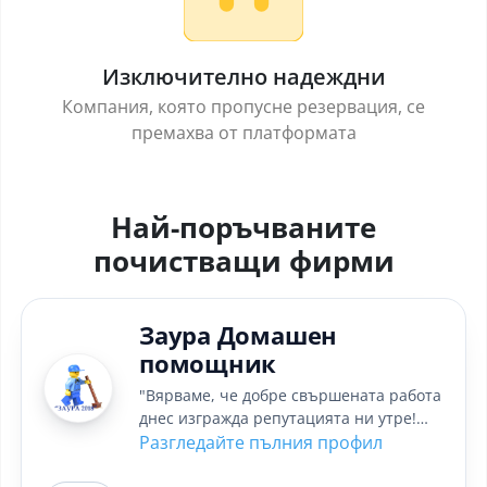
Изключително надеждни
Компания, която пропусне резервация, се
премахва от платформата
Най-поръчваните
почистващи фирми
Заура Домашен
помощник
"Вярваме, че добре свършената работа
днес изгражда репутацията ни утре!
По-добри вместо по-евтини!"
Разгледайте пълния профил