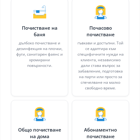
Почистване на
Почасово
баня
почистване
дълбоко почистване и
гъвкави и достъпни. Той
дезинфекция на плочки,
се адаптира към
фуги, санитарен фаянс и
специфичните нужди на
хромирани
клиента, независимо
повърхности.
дали става въпрос за
забавление, подготовка
на парти или просто за
спечелване на малко
свободно време.
Общо почистване
Абонаментно
на дома
почистване