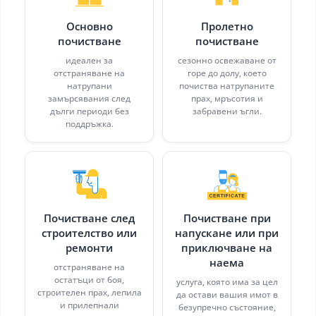
Основно
Пролетно
почистване
почистване
идеален за
сезонно освежаване от
отстраняване на
горе до долу, което
натрупани
почиства натрупаните
замърсявания след
прах, мръсотия и
дълги периоди без
забравени ъгли.
поддръжка.
Почистване след
Почистване при
строителство или
напускане или при
ремонти
приключване на
наема
отстраняване на
остатъци от боя,
услуга, която има за цел
строителен прах, лепила
да остави вашия имот в
и прилепнали
безупречно състояние,