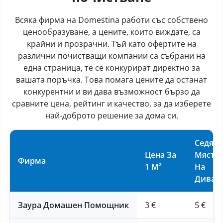
Всяка фирма на Domestina работи със собствено
ценообразуване, а цените, които виждате, са
крайни и прозрачни. Тъй като офертите на
различни почистващи компании са събрани на
една страница, те се конкурират директно за
вашата поръчка. Това помага цените да останат
конкурентни и ви дава възможност бързо да
сравните цена, рейтинг и качество, за да изберете
най-доброто решение за дома си.
Седящ
Цена За
Мяста
Фирма
1 М²
На
Диван
Заура Домашен Помощник
3 €
5 €