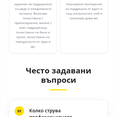
идеален за поддържане
планирани посещения
на реда и ежедневната
за поддръжка от един и
хигиена. Включва
същ изпълнител, който
почистване с
опознава дома ви.
прахосмукачка, миене с
моп, поддържащо
почистване на баня и
кухня, почистване на
повърхности от прах и
др.
Често задавани
въпроси
Колко струва