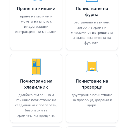
Пране на килими
Почистване на
фурна
пране на килими и
мокети на място с
отстранява мазнини,
индустриални
загоряла храна и
екстракционни машини.
миризми от вътрешната
и външната страна на
фурната.
Почистване на
Почистване на
хладилник
прозорци
дълбоко вътрешно и
двустранно почистване
външно почистване на
на прозорци, дограми и
хладилника с препарати,
щори.
безопасни за
хранителни продукти.