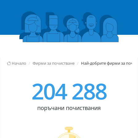
Начало
Фирми за почистване
Най-добрите фирми за почис
204 288
поръчани почиствания