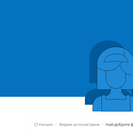
Начало
Фирми за почистване
Най-добрите ф