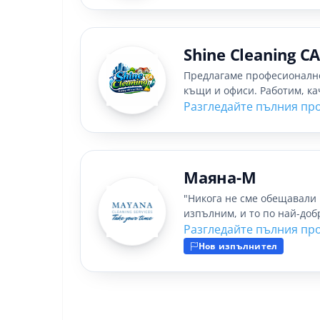
Shine Cleaning C
Предлагаме професионално
къщи и офиси. Работим, ка
Разгледайте пълния пр
Маяна-М
"Никога не сме обещавали 
изпълним, и то по най-доб
Разгледайте пълния пр
Нов изпълнител