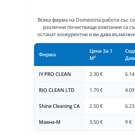
Всяка фирма на Domestina работи със со
различни почистващи компании са съб
останат конкурентни и ви дава възможно
Цена За 1
Сед
Фирма
М²
Див
IY PRO CLEAN
2.30 €
6.14
RIO CLEAN LTD
1.79 €
4.09
Shine Cleaning CA
2.50 €
6.23
Маяна-М
3.50 €
9 €