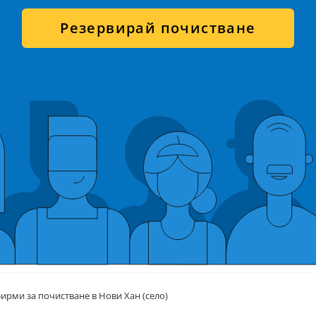
Резервирай почистване
ирми за почистване в Нови Хан (село)