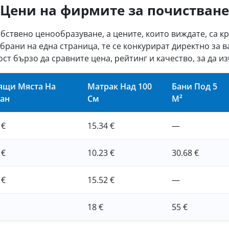
Цени на фирмите за почистване
бствено ценообразуване, а цените, които виждате, са к
рани на една страница, те се конкурират директно за в
ст бързо да сравните цена, рейтинг и качество, за да и
ящи Мяста На
Матрак Над 100
Бани Под 5
ан
См
М²
 €
15.34 €
—
 €
10.23 €
30.68 €
 €
15.52 €
—
18 €
55 €