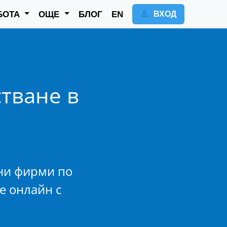
БОТА
ОЩЕ
БЛОГ
EN
ВХОД
тване в
ни фирми по
е онлайн с