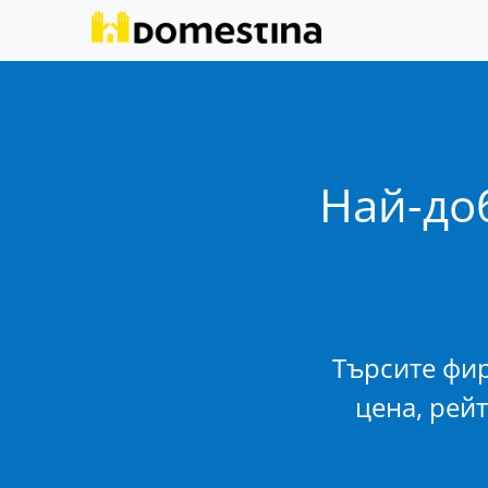
Най-до
Търсите фи
цена, рей