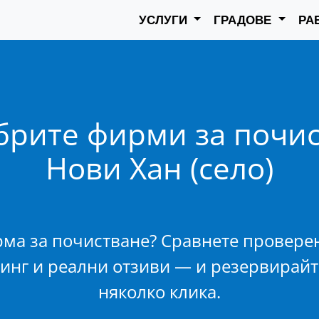
УСЛУГИ
ГРАДОВЕ
РА
брите фирми за почис
Нови Хан (село)
рма за почистване? Сравнете провере
тинг и реални отзиви — и резервирайт
няколко клика.