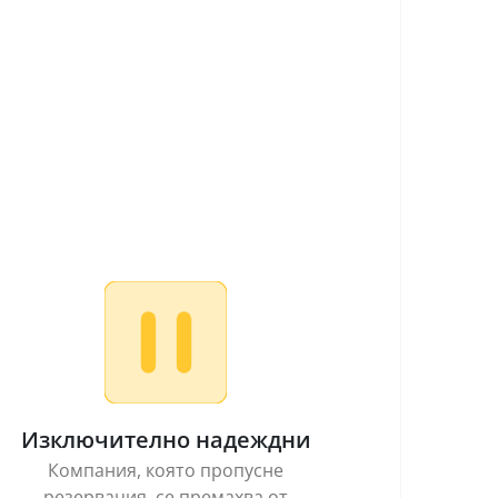
Изключително надеждни
Компания, която пропусне
резервация, се премахва от