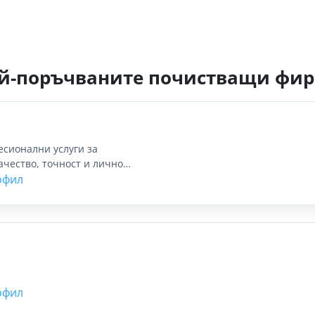
й-поръчваните почистващи фи
есионални услуги за
чество, точност и лично
офил
офил