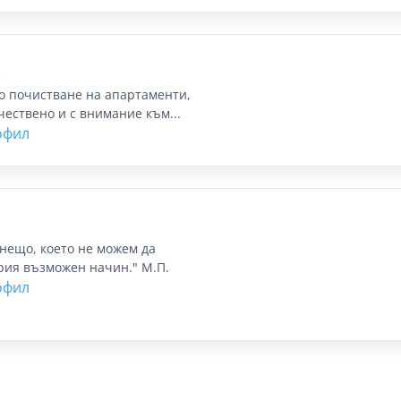
A
 почистване на апартаменти,
чествено и с внимание към...
офил
нещо, което не можем да
рия възможен начин." М.П.
офил