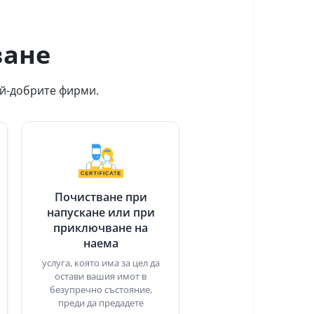
ване
ай-добрите фирми.
Почистване при
напускане или при
приключване на
наема
услуга, която има за цел да
остави вашия имот в
безупречно състояние,
преди да предадете