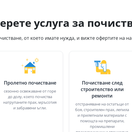
ерете услуга за почист
чистване, от което имате нужда, и вижте офертите на н
Пролетно почистване
Почистване след
строителство или
сезонно освежаване от горе
ремонти
до долу, което почиства
натрупаните прах, мръсотия
отстраняване на остатъци от
и забравени ъгли.
боя, строителен прах, лепила
и прилепнали материали с
помощта на препарати,
промишлени