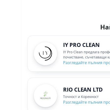
На
IY PRO CLEAN
IY Pro Clean предлага проф
почистване, съчетаващи ка
отношение....
Разгледайте пълния пр
RIO CLEAN LTD
Точност и Корекност
Разгледайте пълния пр