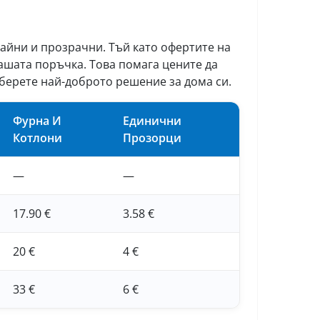
райни и прозрачни. Тъй като офертите на
ашата поръчка. Това помага цените да
зберете най-доброто решение за дома си.
Фурна И
Единични
Котлони
Прозорци
—
—
17.90 €
3.58 €
20 €
4 €
33 €
6 €