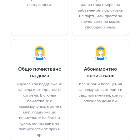
повърхности.
дали става въпрос за
забавление, подготовка
на парти или просто за
спечелване на малко
свободно време.
Общо почистване
Абонаментно
на дома
почистване
идеален за поддържане
планирани посещения
на реда и ежедневната
за поддръжка от един и
хигиена. Включва
същ изпълнител, който
почистване с
опознава дома ви.
прахосмукачка, миене с
моп, поддържащо
почистване на баня и
кухня, почистване на
повърхности от прах и
др.