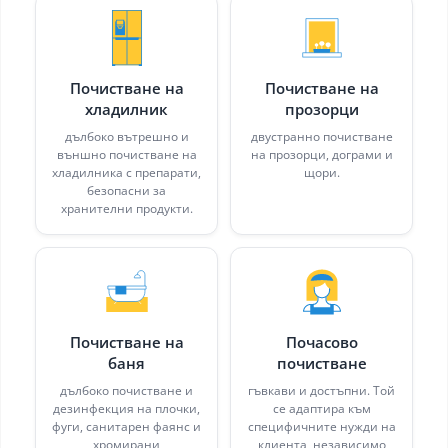
Почистване на
Почистване на
хладилник
прозорци
дълбоко вътрешно и
двустранно почистване
външно почистване на
на прозорци, дограми и
хладилника с препарати,
щори.
безопасни за
хранителни продукти.
Почистване на
Почасово
баня
почистване
дълбоко почистване и
гъвкави и достъпни. Той
дезинфекция на плочки,
се адаптира към
фуги, санитарен фаянс и
специфичните нужди на
хромирани
клиента, независимо