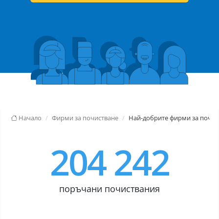
Начало
Фирми за почистване
Най-добрите фирми за почис
204 242
поръчани почиствания