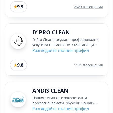
9.9
★
2529 посещения
IY PRO CLEAN
IY Pro Clean предлага професионални
услуги за почистване, съчетаващи
качество, точност и лично
Разгледайте пълния профил
отношение....
9.8
★
1141 посещения
ANDIS CLEAN
Нашият екип от изключителни
професионалисти, обучени на най-
престижните 5-звездни круизни
Разгледайте пълния профил