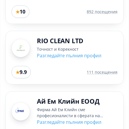
кораби, пренася...
10
★
892 посещения
RIO CLEAN LTD
Точност и Корекност
Разгледайте пълния профил
9.9
★
111 посещения
Ай Ем Клийн ЕООД
Фирма Ай Ем Клийн сме
професионалисти в сферата на
почистванията. Много добър и
Разгледайте пълния профил
отзивчив екип, който е...