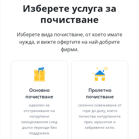
Изберете услуга за
почистване
Изберете вида почистване, от което имате
нужда, и вижте офертите на най-добрите
фирми.
Основно
Пролетно
почистване
почистване
идеален за
сезонно освежаване от
отстраняване на
горе до долу, което
натрупани
почиства натрупаните
замърсявания след
прах, мръсотия и
дълги периоди без
забравени ъгли.
поддръжка.