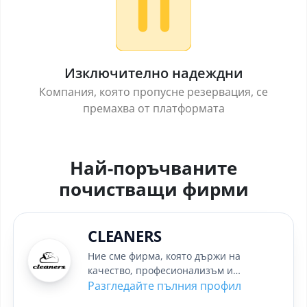
Изключително надеждни
Компания, която пропусне резервация, се
премахва от платформата
Най-поръчваните
почистващи фирми
CLEANERS
Ние сме фирма, която държи на
качество, професионализъм и
коректност. За постигане на най-добри
Разгледайте пълния профил
резултати в...