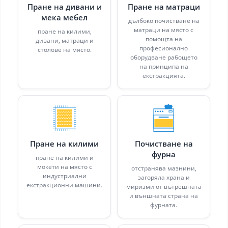
Пране на дивани и
Пране на матраци
мека мебел
дълбоко почистване на
матраци на място с
пране на килими,
помощта на
дивани, матраци и
професионално
столове на място.
оборудване рабощето
на принципа на
екстракцията.
Пране на килими
Почистване на
фурна
пране на килими и
мокети на място с
отстранява мазнини,
индустриални
загоряла храна и
екстракционни машини.
миризми от вътрешната
и външната страна на
фурната.