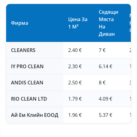
Седящи
Ма
Цена За
Мяста
Фирма
На
1 М²
На
См
Диван
CLEANERS
2.40 €
7 €
20 
IY PRO CLEAN
2.30 €
6.14 €
15.
ANDIS CLEAN
2.50 €
8 €
30 
RIO CLEAN LTD
1.79 €
4.09 €
10.
Ай Ем Клийн ЕООД
1.96 €
5.37 €
14.