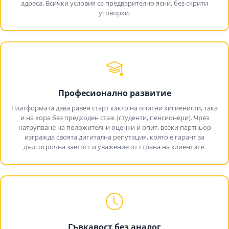
адреса. Всички условия са предварително ясни, без скрити
уговорки.
Професионално развитие
Платформата дава равен старт както на опитни хигиенисти, така
и на хора без предходен стаж (студенти, пенсионери). Чрез
натрупване на положителни оценки и опит, всеки партньор
изгражда своята дигитална репутация, която е гарант за
дългосрочна заетост и уважение от страна на клиентите.
Гъвкавост без аналог