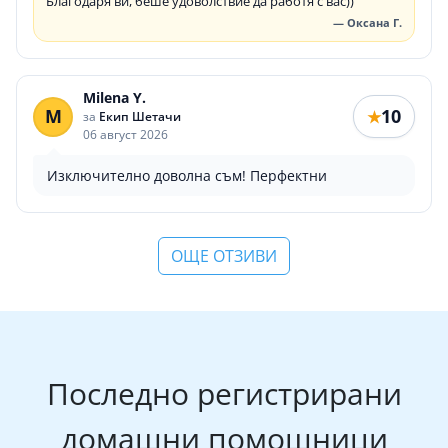
Благодаря ви, беше удоволствие да работя с вас))
— Оксана Г.
Milena Y.
M
10
★
за
Екип Шетачи
06 август 2026
Изключително доволна съм! Перфектни
ОЩЕ ОТЗИВИ
Последно регистрирани
домашни помощници