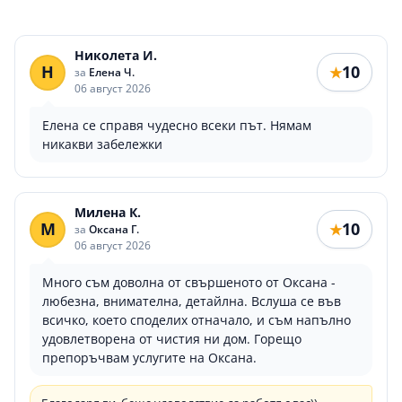
Николета И.
Н
10
★
за
Елена Ч.
06 август 2026
Елена се справя чудесно всеки път. Нямам
никакви забележки
Милена К.
М
10
★
за
Оксана Г.
06 август 2026
Много съм доволна от свършеното от Оксана -
любезна, внимателна, детайлна. Вслуша се във
всичко, което споделих отначало, и съм напълно
удовлетворена от чистия ни дом. Горещо
препоръчвам услугите на Оксана.