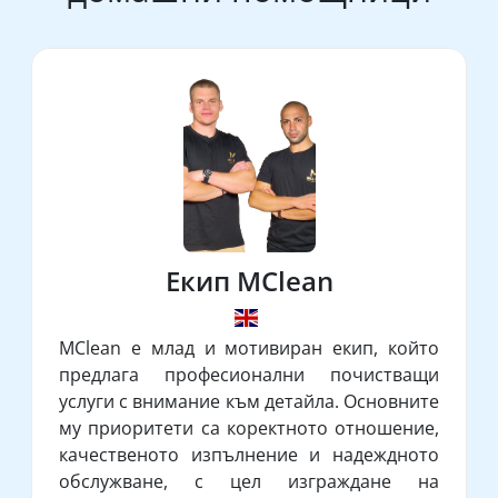
Екип MClean
MClean е млад и мотивиран екип, който
предлага професионални почистващи
услуги с внимание към детайла. Основните
му приоритети са коректното отношение,
качественото изпълнение и надеждното
обслужване, с цел изграждане на