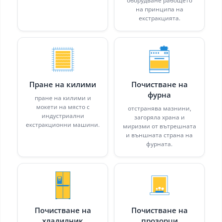
оборудване рабощето
на принципа на
екстракцията.
Пране на килими
Почистване на
фурна
пране на килими и
мокети на място с
отстранява мазнини,
индустриални
загоряла храна и
екстракционни машини.
миризми от вътрешната
и външната страна на
фурната.
Почистване на
Почистване на
хладилник
прозорци