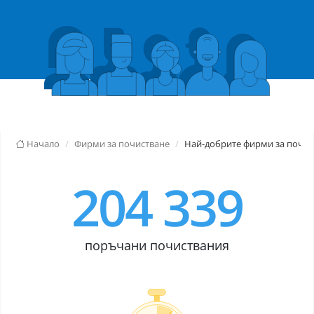
Начало
Фирми за почистване
Най-добрите фирми за почис
204 339
поръчани почиствания