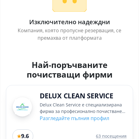
Изключително надеждни
Компания, която пропусне резервация, се
премахва от платформата
Най-поръчваните
почистващи фирми
DELUX CLEAN SERVICE
Delux Clean Service е специализирана
фирма за професионално почистване
на домове, офиси и бизнес обекти....
Разгледайте пълния профил
9.6
★
63 посещения