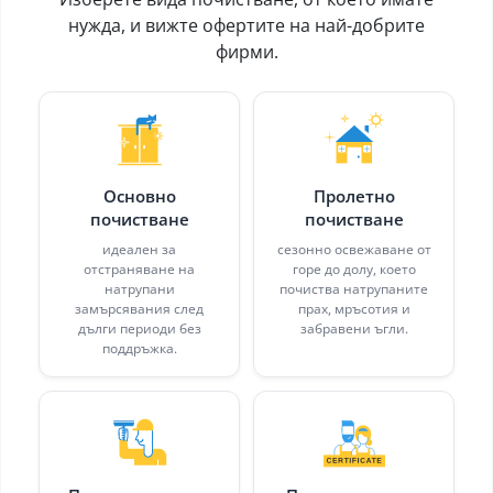
нужда, и вижте офертите на най-добрите
фирми.
Основно
Пролетно
почистване
почистване
идеален за
сезонно освежаване от
отстраняване на
горе до долу, което
натрупани
почиства натрупаните
замърсявания след
прах, мръсотия и
дълги периоди без
забравени ъгли.
поддръжка.