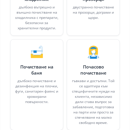
дълбоко вътрешно и
двустранно почистване
външно почистване на
на прозорци, дограми и
хладилника с препарати,
щори.
безопасни за
хранителни продукти.
Почистване на
Почасово
баня
почистване
дълбоко почистване и
гъвкави и достъпни. Той
дезинфекция на плочки,
се адаптира към
фуги, санитарен фаянс и
специфичните нужди на
хромирани
клиента, независимо
повърхности.
дали става въпрос за
забавление, подготовка
на парти или просто за
спечелване на малко
свободно време.