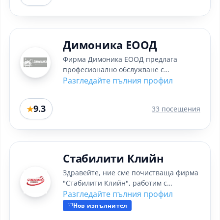
Димоника ЕООД
Фирма Димоника ЕООД предлага
професионално обслужване с
качествени немски препарати и
Разгледайте пълния профил
машини. При нас...
9.3
★
33 посещения
Стабилити Клийн
Здравейте, ние сме почистваща фирма
"Стабилити Клийн", работим с
прецизност, желание и любов към
Разгледайте пълния профил
услугата...
Нов изпълнител