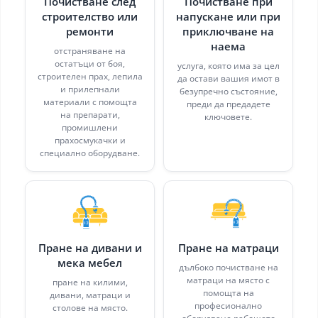
Почистване след
Почистване при
строителство или
напускане или при
ремонти
приключване на
наема
отстраняване на
остатъци от боя,
услуга, която има за цел
строителен прах, лепила
да остави вашия имот в
и прилепнали
безупречно състояние,
материали с помощта
преди да предадете
на препарати,
ключовете.
промишлени
прахосмукачки и
специално оборудване.
Пране на дивани и
Пране на матраци
мека мебел
дълбоко почистване на
матраци на място с
пране на килими,
помощта на
дивани, матраци и
професионално
столове на място.