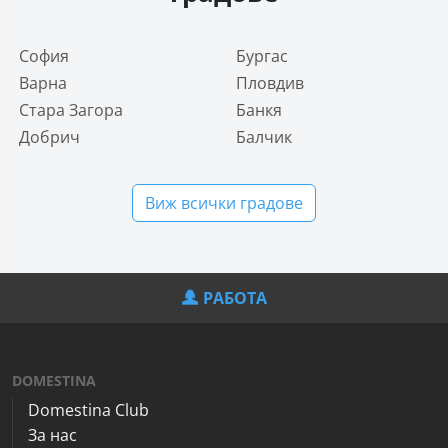
София
Бургас
Варна
Пловдив
Стара Загора
Банкя
Добрич
Балчик
Виж всички градове
РАБОТА
DOMESTINA
Domestina Club
За нас