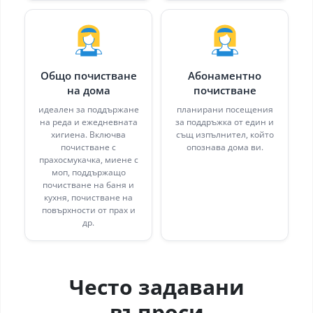
Общо почистване
Абонаментно
на дома
почистване
идеален за поддържане
планирани посещения
на реда и ежедневната
за поддръжка от един и
хигиена. Включва
същ изпълнител, който
почистване с
опознава дома ви.
прахосмукачка, миене с
моп, поддържащо
почистване на баня и
кухня, почистване на
повърхности от прах и
др.
Често задавани
въпроси