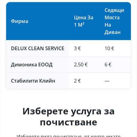
Седящи
Цена За
Мяста
Фирма
1 М²
На
Диван
DELUX CLEAN SERVICE
3 €
10 €
Димоника ЕООД
2.50 €
6 €
Стабилити Клийн
2 €
—
Изберете услуга за
почистване
Изберете вида почистване, от което имате