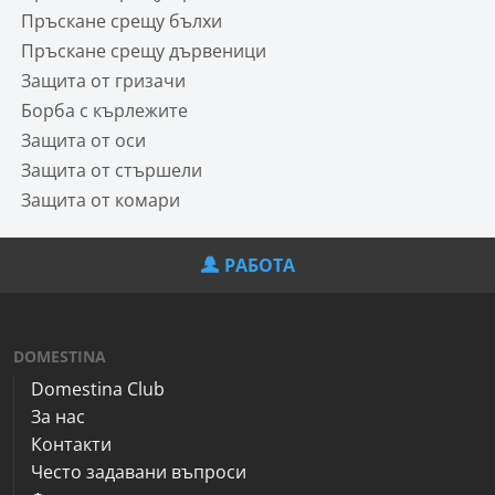
Пръскане срещу бълхи
Пръскане срещу дървеници
Защита от гризачи
Борба с кърлежите
Защита от оси
Защита от стършели
Защита от комари
РАБОТА
DOMESTINA
Domestina Club
За нас
Контакти
Често задавани въпроси