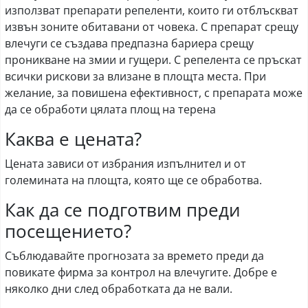
използват препарати репеленти, които ги отблъскват
извън зоните обитавани от човека. С препарат срещу
влечуги се създава предпазна бариера срещу
проникване на змии и гущери. С репелента се пръскат
всички рискови за влизане в площта места. При
желание, за повишена ефективност, с препарата може
да се обработи цялата площ на терена
Каква е цената?
Цената зависи от избрания изпълнител и от
големината на площта, която ще се обработва.
Как да се подготвим преди
посещението?
Съблюдавайте прогнозата за времето преди да
повикате фирма за контрол на влечугите. Добре е
няколко дни след обработката да не вали.