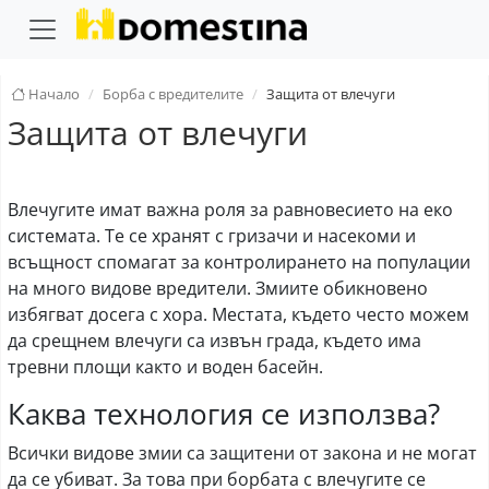
Начало
Борба с вредителите
Защита от влечуги
Защита от влечуги
Влечугите имат важна роля за равновесието на еко
системата. Те се хранят с гризачи и насекоми и
всъщност спомагат за контролирането на популации
на много видове вредители. Змиите обикновено
избягват досега с хора. Местата, където често можем
да срещнем влечуги са извън града, където има
тревни площи както и воден басейн.
Каква технология се използва?
Всички видове змии са защитени от закона и не могат
да се убиват. За това при борбата с влечугите се