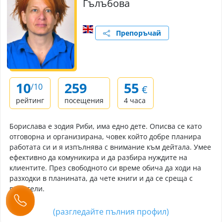
Гълъбова
Препоръчай
10
259
55
/10
€
рейтинг
посещения
4 часа
Борислава е зодия Риби, има едно дете. Описва се като
отговорна и организирана, човек който добре планира
работата си и я изпълнява с внимание към дейтала. Умее
ефективно да комуникира и да разбира нуждите на
клиентите. През свободното си време обича да ходи на
разходки в планината, да чете книги и да се среща с
приятели.
(разгледайте пълния профил)