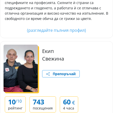
спецификите на професията. Силните ѝ страни са
подреждането и гладенето, а работата ѝ се отличава с
отлична организация и високо качество на изпълнение. В
свободното си време обича да се грижи за цветя.
(разгледайте пълния профил)
Екип
Свежина
Препоръчай
10
743
60
/10
€
рейтинг
посещения
4 часа