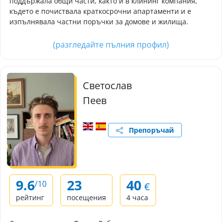
поддържала общи части, както и в клининг компания,
където е почиствала краткосрочни апартаменти и е
изпълнявала частни поръчки за домове и жилища.
(разгледайте пълния профил)
Светослав
Пеев
Препоръчай
9.6
23
40
/10
€
рейтинг
посещения
4 часа