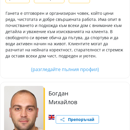
Ганета е отговорен и организиран човек, който цени
реда, чистотата и добре свършената работа. Има опит в
почистването и подхожда към всеки дом с внимание към
детайла и уважение към изискванията на клиента. В
свободното си време обича да пътува, да спортува и да
води активен начин на живот. Клиентите могат да
разчитат на нейната коректност, старателност и стремеж
да оставя всеки дом чист, подреден и уютен.
(разгледайте пълния профил)
Богдан
Михайлов
Препоръчай