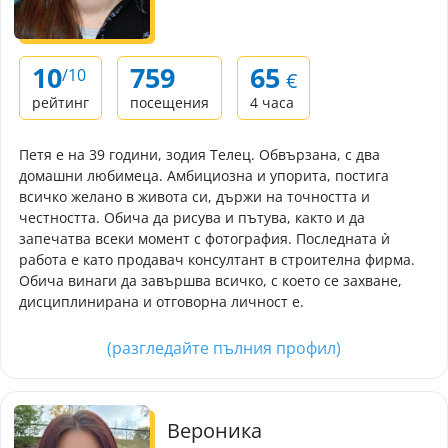
10
759
65
/10
€
рейтинг
посещения
4 часа
Петя е на 39 години, зодия Телец. Обвързана, с два
домашни любимеца. Амбициозна и упорита, постига
всичко желано в живота си, държи на точността и
честността. Обича да рисува и пътува, както и да
запечатва всеки момент с фотография. Последната ѝ
работа е като продавач консултант в строителна фирма.
Обича винаги да завършва всичко, с което се захване,
дисциплинирана и отговорна личност е.
(разгледайте пълния профил)
Вероника