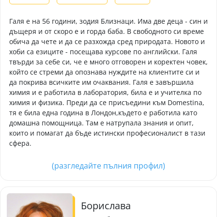
Галя е на 56 години, зодия Близнаци. Има две деца - син и
дъщеря и от скоро е и горда баба. В свободното си време
обича да чете и да се разхожда сред природата. Новото и
хоби са езиците - посещава курсове по английски. Галя
твърди за себе си, че е много отговорен и коректен човек,
който се стреми да опознава нуждите на клиентите си и
да покрива всичките им очаквания. Галя е завършила
химия и е работила в лаборатория, била е и учителка по
химия и физика. Преди да се присъедини към Domestina,
тя е била една година в Лондон,където е работила като
домашна помощница. Там е натрупала знания и опит,
които и помагат да бъде истински професионалист в тази
сфера.
(разгледайте пълния профил)
Борислава