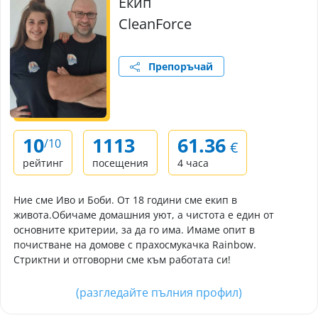
Екип
CleanForce
Препоръчай
10
1113
61.36
/10
€
рейтинг
посещения
4 часа
Ние сме Иво и Боби. От 18 години сме екип в
живота.Обичаме домашния уют, а чистота е един от
основните критерии, за да го има. Имаме опит в
почистване на домове с прахосмукачка Rainbow.
Стриктни и отговорни сме към работата си!
(разгледайте пълния профил)