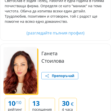
Светослав е зодия Телец. Работил е една година в голяма
почистваща фирма. Определя се като "маниак" на тема
чистота. Обича да изпипва всеки един детайл.
Трудолюбив, позитивен и отговорен, той с радост ще
помогне на всяко едно домакинство.
(разгледайте пълния профил)
Ганета
Стоилова
Препоръчай
10
13
30
/10
€
рейтинг
посещения
4 часа