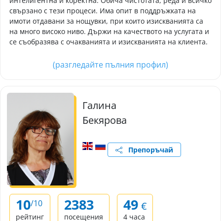
интелигентна и коректна. Обича чистотата, реда и всичко
свързано с тези процеси. Има опит в поддръжката на
имоти отдавани за нощувки, при които изискванията са
на много високо ниво. Държи на качеството на услугата и
се съобразява с очакванията и изискванията на клиента.
(разгледайте пълния профил)
Галина
Бекярова
Препоръчай
10
2383
49
/10
€
рейтинг
посещения
4 часа