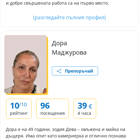
и добре свършената работа са на първо място.
(разгледайте пълния профил)
Дора
Маджурова
Препоръчай
10
96
39
/10
€
рейтинг
посещения
4 часа
Дора е на 49 години, зодия Дева – омъжена и майка на
дъщеря. Има опит като камериерка и отлично познава