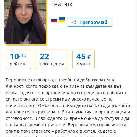
Гнатюк
Препоръчай
10
22
45
/10
€
рейтинг
посещения
4 часа
Вероника е отговорна, спокойна и доброжелателна
личност, която подхожда с внимание към детайла във
всяка задача. Тя е организирана и прецизна в работата
си, като винаги се стреми към високо качество на
почистването. Омъжена е и има дете на 4,5 години, което
допълнително развива нейните умения за организация и
отговорност. В свободното си време обича да пътува и да
прекарва време с приятели. Вероника има практически
опит в почистването – работила е в хотел, където е