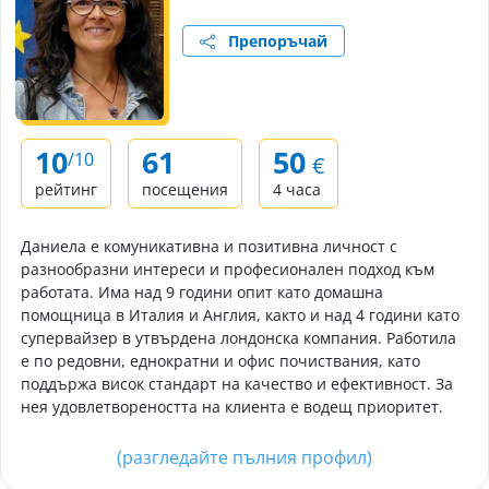
Препоръчай
10
61
50
/10
€
рейтинг
посещения
4 часа
Даниела е комуникативна и позитивна личност с
разнообразни интереси и професионален подход към
работата. Има над 9 години опит като домашна
помощница в Италия и Англия, както и над 4 години като
супервайзер в утвърдена лондонска компания. Работила
е по редовни, еднократни и офис почиствания, като
поддържа висок стандарт на качество и ефективност. За
нея удовлетвореността на клиента е водещ приоритет.
(разгледайте пълния профил)