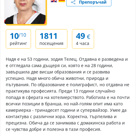
Препоръчай
10
1811
49
/10
€
рейтинг
посещения
4 часа
Надя е на 53 години, зодия Телец. Отдавна е разведена и
е отгледала сама дъщеря си, която е на 28 години,
завършила две висши образования и се развива
успешно. Надя много обича животни, природа и
пътувания. По образование е полиграфист, но отдавна не
практикува професията. Преди 13 години случайно
попада в сферата на хотелиерството. Работила е на почти
всички позиции в бранша, но най-голям опит има като
камериерка - тринадесет години и супервайзор. Умее да
контактува с различни хора. Коректна, търпелива и
прецизна. Обича да се занимава с домакинска работа и
се чувства добре и полезна в тази професия.