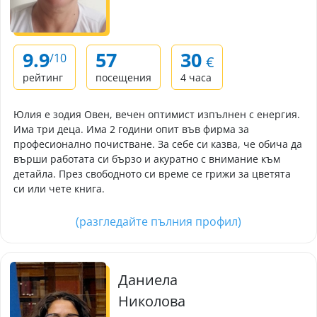
9.9
57
30
/10
€
рейтинг
посещения
4 часа
Юлия е зодия Овен, вечен оптимист изпълнен с енергия.
Има три деца. Има 2 години опит във фирма за
професионално почистване. За себе си казва, че обича да
върши работата си бързо и акуратно с внимание към
детайла. През свободното си време се грижи за цветята
си или чете книга.
(разгледайте пълния профил)
Даниела
Николова