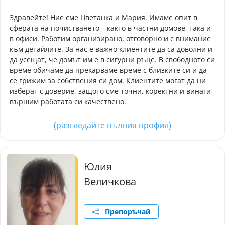
Здравейте! Ние сме Цветанка и Мария. Имаме опит в
сферата на почистването – както в частни домове, така и
в офиси. Работим организирано, отговорно и с внимание
към детайлите. За нас е важно клиентите да са доволни и
да усещат, че домът им е в сигурни ръце. В свободното си
време обичаме да прекарваме време с близките си и да
се грижим за собствения си дом. Клиентите могат да ни
изберат с доверие, защото сме точни, коректни и винаги
вършим работата си качествено.
(разгледайте пълния профил)
Юлия
Величкова
Препоръчай