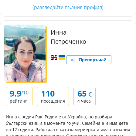
(разгледайте пълния профил)
Инна
Петроченко
Препоръчай
9.9
110
65
/10
€
рейтинг
посещения
4 часа
Инна е зодия Рак. Родом е от Украйна, но разбира
български език и в момента го учи. Семейна е и има дете
на 12 години. Работила е като камериерка и има познания
в сферата на почистването. Определя се като честен и