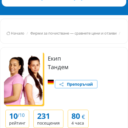
Начало
Фирми за почистване — сравнете цени и отзиви
Ст
Екип
Тандем
Препоръчай
10
231
80
/10
€
рейтинг
посещения
4 часа