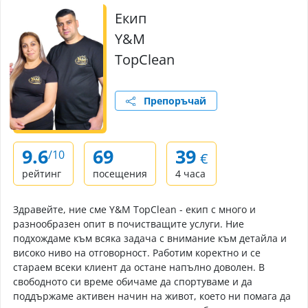
Екип
Y&M
TopClean
Препоръчай
9.6
69
39
/10
€
рейтинг
посещения
4 часа
Здравейте, ние сме Y&M TopClean - екип с много и
разнообразен опит в почистващите услуги. Ние
подхождаме към всяка задача с внимание към детайла и
високо ниво на отговорност. Работим коректно и се
стараем всеки клиент да остане напълно доволен. В
свободното си време обичаме да спортуваме и да
поддържаме активен начин на живот, което ни помага да