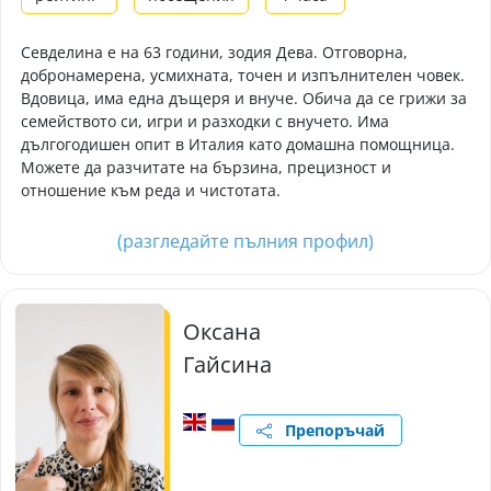
Севделина е на 63 години, зодия Дева. Отговорна,
добронамерена, усмихната, точен и изпълнителен човек.
Вдовица, има една дъщеря и внуче. Обича да се грижи за
семейството си, игри и разходки с внучето. Има
дългогодишен опит в Италия като домашна помощница.
Можете да разчитате на бързина, прецизност и
отношение към реда и чистотата.
(разгледайте пълния профил)
Оксана
Гайсина
Препоръчай