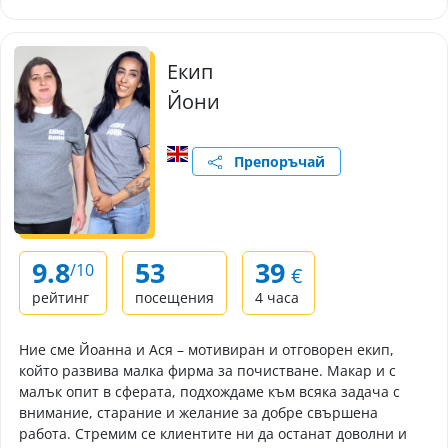
Екип
Йони
Препоръчай
9.8
53
39
/10
€
рейтинг
посещения
4 часа
Ние сме Йоанна и Ася – мотивиран и отговорен екип,
който развива малка фирма за почистване. Макар и с
малък опит в сферата, подхождаме към всяка задача с
внимание, старание и желание за добре свършена
работа. Стремим се клиентите ни да останат доволни и