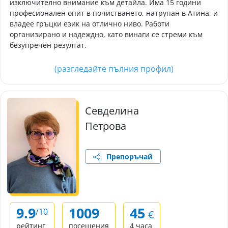
изключително внимание към детайла. Има 15 години
професионален опит в почистването, натрупан в Атина, и
владее гръцки език на отлично ниво. Работи
организирано и надеждно, като винаги се стреми към
безупречен резултат.
(разгледайте пълния профил)
Севделина
Петрова
Препоръчай
9.9
1009
45
/10
€
рейтинг
посещения
4 часа