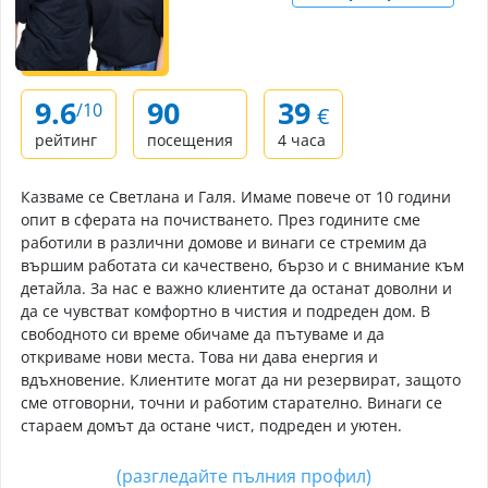
9.6
90
39
/10
€
рейтинг
посещения
4 часа
Казваме се Светлана и Галя. Имаме повече от 10 години
опит в сферата на почистването. През годините сме
работили в различни домове и винаги се стремим да
вършим работата си качествено, бързо и с внимание към
детайла. За нас е важно клиентите да останат доволни и
да се чувстват комфортно в чистия и подреден дом. В
свободното си време обичаме да пътуваме и да
откриваме нови места. Това ни дава енергия и
вдъхновение. Клиентите могат да ни резервират, защото
сме отговорни, точни и работим старателно. Винаги се
стараем домът да остане чист, подреден и уютен.
(разгледайте пълния профил)