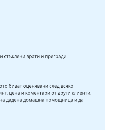
и стъклени врати и прегради.
то биват оценявани след всяко
нг, цена и коментари от други клиенти.
 на дадена домашна помощница и да