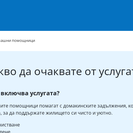
машни помощници
кво да очаквате от услуга
 включва услугата?
те помощници помагат с домакинските задължения, к
, за да поддържате жилището си чисто и уютно.
чистване
дене