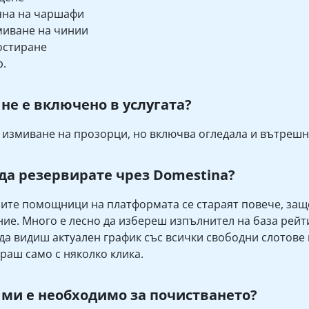
яна на чаршафи
иване на чинии
остиране
р.
 не е включено в услугата?
 измиване на прозорци, но включва огледала и вътрешн
да резервирате чрез Domestina?
те помощници на платформата се стараят повече, защо
ие. Много е лесно да избереш изпълнител на база рейти
а видиш актуален график със всички свободни слотове
раш само с няколко клика.
 ми е необходимо за почистването?