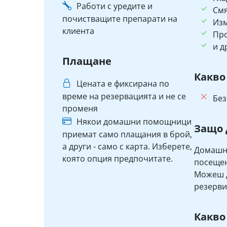
Работи с уредите и
См
почистващите препарати на
Изм
клиента
Пр
и д
Плащане
Какво
Цената е фиксирана по
време на резервацията и не се
Без
променя
Някои домашни помощници
Защо 
приемат само плащания в брой,
а други - само с карта. Изберете,
Домашни
която опция предпочитате.
посещен
Можеш д
резерви
Какво