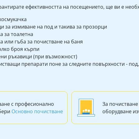
арантирате ефективността на посещението, ще ви е необ
хосмукачка
и за измиване на под и такива за прозорци
а за тоалетна
а или гъба за почистване на баня
олко броя кърпи
ени ръкавици (при възможност)
стващи препарати поне за следните повърхности - под, 
ване с професионално
За почистване
збери
Основно почистване
оборудване и