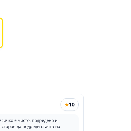
10
★
всичко е чисто, подредено и
 старае да подреди стаята на