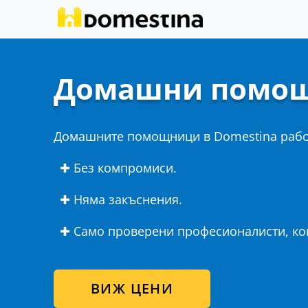
Домашни помо
Домашните помощници в Domestina раб
✚ Без компромиси.
✚ Няма закъснения.
✚ Само проверени професионалисти, кои
ВИЖ ЦЕНИ