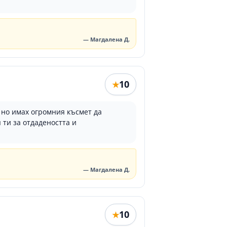
— Магдалена Д.
10
★
 но имах огромния късмет да
 ти за отдадеността и
— Магдалена Д.
10
★