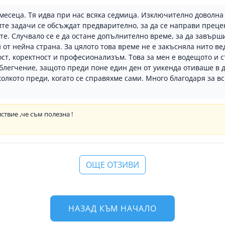
месеца. Тя идва при нас всяка седмица. Изключително доволна 
те задачи се обсъждат предварително, за да се направи преце
е. Случвало се е да остане допълнително време, за да завърши
и от нейна страна. За цялото това време не е закъсняла нито 
ност, коректност и професионализъм. Това за мен е водещото и
облегчение, защото преди поне един ден от уикенда отиваше в д
колкото преди, когато се справяхме сами. Много благодаря за вс
ствие ,че съм полезна !
ОЩЕ ОТЗИВИ
НАЗАД КЪМ НАЧАЛО