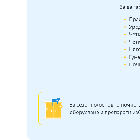
За да г
Пра
Уред
Четк
Четк
Няк
Гум
Почи
За сезонно/основно почист
оборудване и препарати и