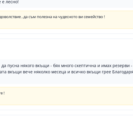
 е лесно!
удоволствие , да съм полезна на чудесното ви семейство !
да пусна някого вкъщи - бях много скептична и имах резерви -
ата вкъщи вече няколко месеца и всичко вкъщи грее Благодаря
е !