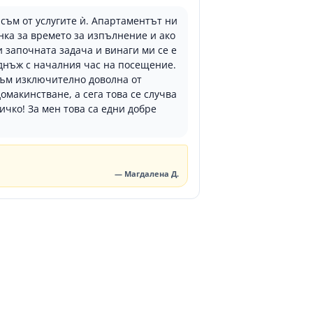
съм от услугите ѝ. Апартаментът ни
нка за времето за изпълнение и ако
 започната задача и винаги ми се е
веднъж с началния час на посещение.
 съм изключително доволна от
омакинстване, а сега това се случва
ичко! За мен това са едни добре
— Магдалена Д.