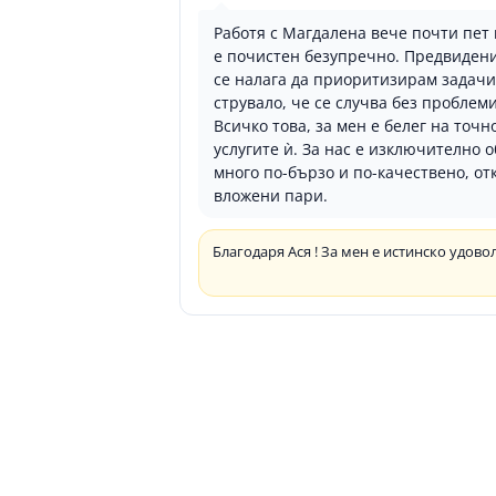
Работя с Магдалена вече почти пет 
е почистен безупречно. Предвидени
се налага да приоритизирам задачит
струвало, че се случва без проблем
Всичко това, за мен е белег на точ
услугите ѝ. За нас е изключително 
много по-бързо и по-качествено, от
вложени пари.
Благодаря Ася ! За мен е истинско удовол