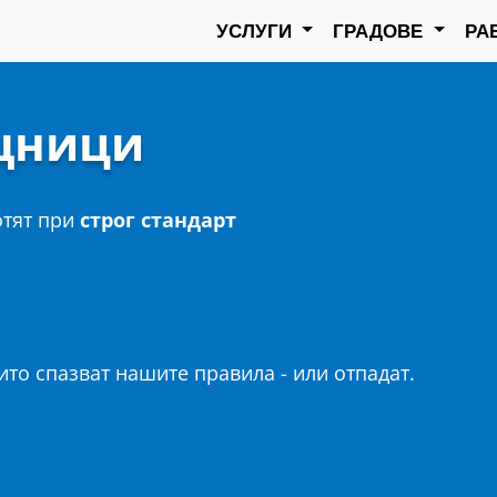
УСЛУГИ
ГРАДОВЕ
РА
щници
отят при
строг стандарт
то спазват нашите правила - или отпадат.