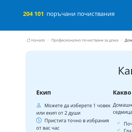
204 101
поръчани почиствания
Начало
Професионално почистване за дома
До
Ка
Екип
Какво
Домашни
Можете да изберете 1 човек
седмица
или екип от 2 души
Пристига точно в избрания
По
от вас час
Гла