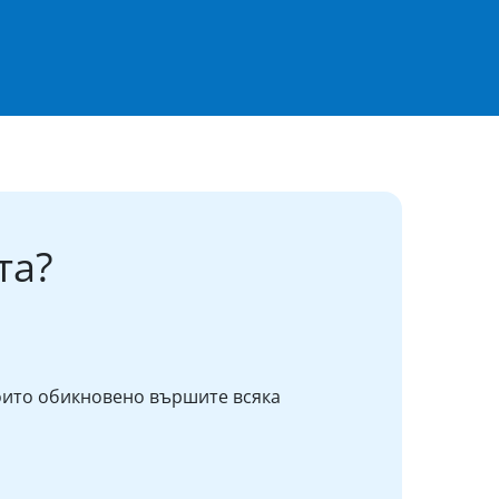
та?
оито обикновено вършите всяка