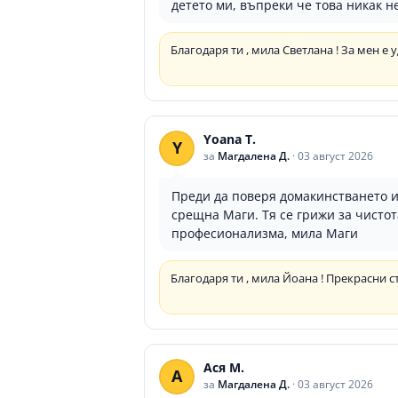
детето ми, въпреки че това никак не
Благодаря ти , мила Светлана ! За мен е 
Yoana T.
Y
за
Магдалена Д.
·
03 август 2026
Преди да поверя домакинстването и 
срещна Маги. Тя се грижи за чистот
професионализма, мила Маги
Благодаря ти , мила Йоана ! Прекрасни ст
Ася М.
А
за
Магдалена Д.
·
03 август 2026