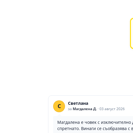
Светлана
С
за
Магдалена Д.
·
03 август 2026
Магдалена е човек с изключително 
спретнато. Винаги се съобразява с