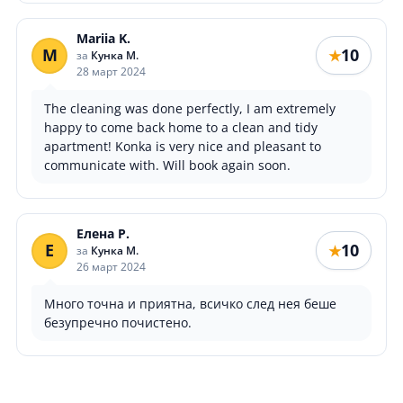
Mariia K.
M
10
★
за
Кунка М.
28 март 2024
The cleaning was done perfectly, I am extremely
happy to come back home to a clean and tidy
apartment! Konka is very nice and pleasant to
communicate with. Will book again soon.
Елена Р.
Е
10
★
за
Кунка М.
26 март 2024
Много точна и приятна, всичко след нея беше
безупречно почистено.