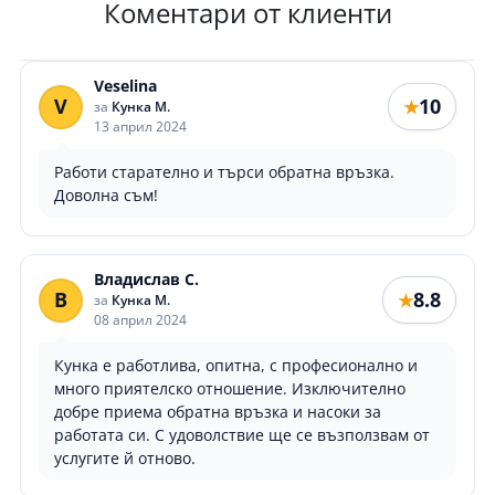
Коментари от клиенти
Veselina
V
10
★
за
Кунка М.
13 април 2024
Работи старателно и търси обратна връзка.
Доволна съм!
Владислав С.
В
8.8
★
за
Кунка М.
08 април 2024
Кунка е работлива, опитна, с професионално и
много приятелско отношение. Изключително
добре приема обратна връзка и насоки за
работата си. С удоволствие ще се възползвам от
услугите й отново.