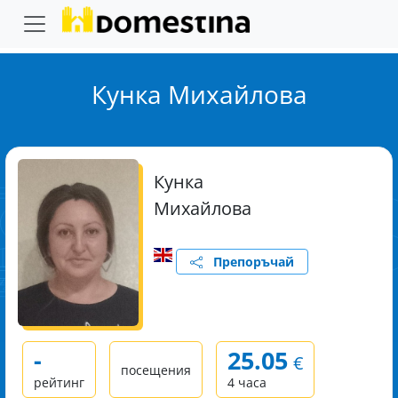
Кунка Михайлова
Кунка
Михайлова
Препоръчай
-
25.05
€
посещения
рейтинг
4 часа