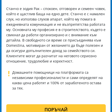
Станчо е зодия Рак – спокоен, отговорен и семеен човек,
който е щастлив баща на едно дете. Станчо е с намален
слух, но използва слухов апарат, който му помага в
ежедневната комуникация и не възпрепятства работата
му. Основната му професия е в строителството, където е
свикнал да работи организирано и с внимание към
детайла. В свободното си време се присъединява към
Domestina, мотивиран от желанието да бъде полезен и
да осигури допълнителен доход за семейството си.
Клиентите могат да разчитат на неговото сериозно
отношение, трудолюбие и коректност.
!
Домашните помощници на платформата са
независими професионалисти и сами определят на
каква цена работят и 100% от заработеното остава
за тях.
ПОРЪЧАЙ