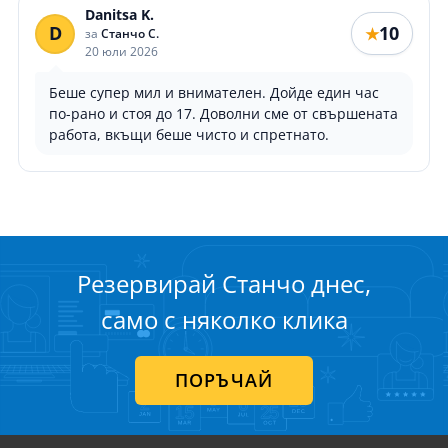
Danitsa K.
D
10
★
за
Станчо С.
20 юли 2026
Беше супер мил и внимателен. Дойде един час
по-рано и стоя до 17. Доволни сме от свършената
работа, вкъщи беше чисто и спретнато.
Резервирай Станчо днес,
само с няколко клика
ПОРЪЧАЙ