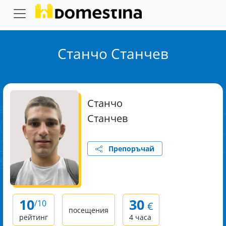
Станчо Станчев
Станчо
Станчев
Препоръчай
10
30
/10
€
посещения
рейтинг
4 часа