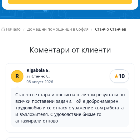
Начало
Домашни помощници в София
Станчо Станчев
Коментари от клиенти
Rigabela E.
R
10
★
за
Станчо С.
08 август 2026
Станчо се стара и постигна отлични резултати по
всички поставени задачи. Той е добронамерен,
трудолюбив и се отнася с уважение към работата
и възложителя. С удоволствие бихме го
ангажирали отново