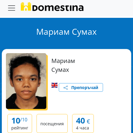
Мариам Сумах
Мариам
Сумах
Препоръчай
10
40
/10
€
посещения
рейтинг
4 часа