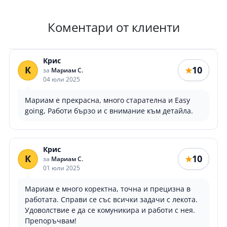
Коментари от клиенти
Крис
К
10
★
за
Мариам С.
04 юли 2025
Мариам е прекрасна, много старателна и Easy
going, Работи бързо и с внимание към детайла.
Крис
К
10
★
за
Мариам С.
01 юли 2025
Мариам е много коректна, точна и прецизна в
работата. Справи се със всички задачи с лекота.
Удоволствие е да се комуникира и работи с нея.
Препоръчвам!