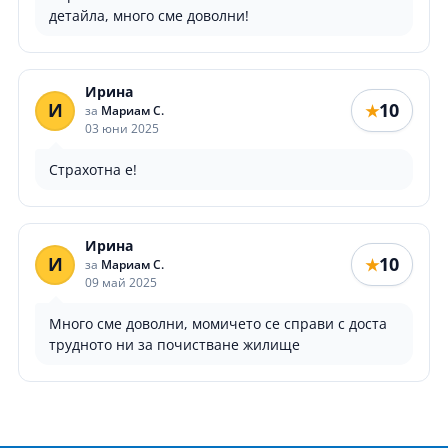
детайла, много сме доволни!
Ирина
И
10
★
за
Мариам С.
03 юни 2025
Страхотна е!
Ирина
И
10
★
за
Мариам С.
09 май 2025
Много сме доволни, момичето се справи с доста
трудното ни за почистване жилище