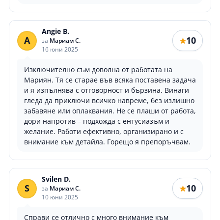
Angie B.
A
10
★
за
Мариам С.
16 юни 2025
Изключително съм доволна от работата на
Мариян. Тя се старае във всяка поставена задача
и я изпълнява с отговорност и бързина. Винаги
гледа да приключи всичко навреме, без излишно
забавяне или оплаквания. Не се плаши от работа,
дори напротив – подхожда с ентусиазъм и
желание. Работи ефективно, организирано и с
внимание към детайла. Горещо я препоръчвам.
Svilen D.
S
10
★
за
Мариам С.
10 юни 2025
Справи се отлично с много внимание към