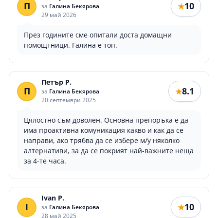
П
10
★
за
Галина Бекярова
29 май 2026
През годините сме опитали доста домащни
помощтници. Галина е топ.
Петър Р.
П
8.1
★
за
Галина Бекярова
20 септември 2025
Цялостно съм доволен. Основна препоръка е да
има проактивна комуникация какво и как да се
направи, ако трябва да се избере м/у няколко
алтернативи, за да се покрият най-важните неща
за 4-те часа.
Ivan P.
I
10
★
за
Галина Бекярова
28 май 2025