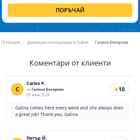
ПОРЪЧАЙ
Начало
Домашни помощници в София
Галина Бекярова
Коментари от клиенти
Carlos P.
C
10
★
за
Галина Бекярова
05 юни 2026
Galina comes here every week and she always does
a great job! Thank you, Galina
Петър Й.