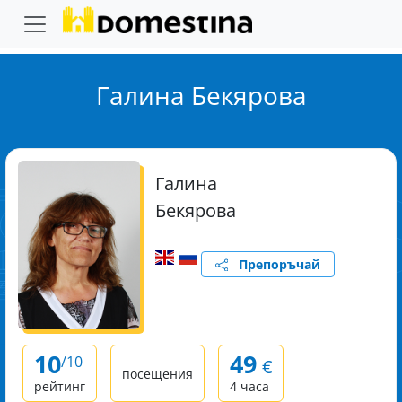
Галина Бекярова
Галина
Бекярова
Препоръчай
10
49
/10
€
посещения
рейтинг
4 часа