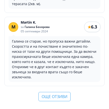
терасата (2кв. м).
Martin K.
M
6.3
★
за
Галина Бекярова
05 септември 2024
Галина се старае, но пропуска важни детайли.
Скоростта и на почистване е значително по-
ниска от тази на други помощници. За да включи
прахосмукачката беше изключила една камера,
която нито е казала, че е изключила, нито нищо.
Открихме че в друг контакт където е закачен
звънеца за входната врата също го беше
изключила.
ОЩЕ ОТЗИВИ