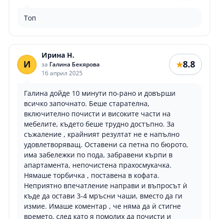
Топ
Ирина Н.
И
8.8
★
за
Галина Бекярова
16 април 2025
Галина дойде 10 минути по-рано и довърши
всичко започнато. Беше старателна,
включително почисти и високите части на
мебелите, където беше трудно достъпно. За
съжаление , крайният резултат не е напълно
удовлетворяващ. Оставени са петна по бюрото,
има забележки по пода, забравени кърпи в
апартамента, непочистена прахосмукачка.
Нямаше торбичка , поставена в кофата.
Неприятно впечатление направи и въпросът ѝ
къде да остави 3-4 мръсни чаши, вместо да ги
измие. Имаше коментар , че няма да ѝ стигне
времето, след като я помолих да почисти и