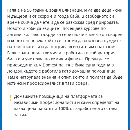
Галя е на 56 години, зодия Близнаци. Има две деца - син
и дъщеря и от скоро е и горда баба. В свободното си
време обича да чете и да се разхожда сред природата.
Новото и хоби са езиците - посещава курсове по
английски. Галя твърди за себе си, че е много отговорен
и коректен човек, който се стреми да опознава нуждите
на клиентите си и да покрива всичките им очаквания.
Галя е завършила химия и е работила в лаборатория,
била е и учителка по химия и физика. Преди да се
присъедини към Domestina, тя е била една година в
Лондон,където е работила като домашна помощница.
Там е натрупала знания и опит, които и помагат да бъде
истински професионалист в тази сфера.
!
Домашните помощници на платформата са
независими професионалисти и сами определят на
каква цена работят и 100% от заработеното остава
за тях.