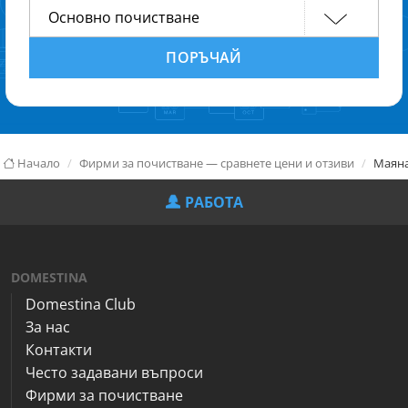
ПОРЪЧАЙ
Начало
Фирми за почистване — сравнете цени и отзиви
Маян
РАБОТА
DOMESTINA
Domestina Club
За нас
Контакти
Често задавани въпроси
Фирми за почистване