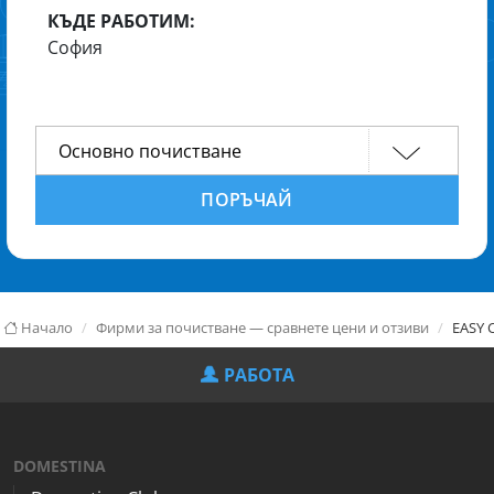
КЪДЕ РАБОТИМ:
София
ПОРЪЧАЙ
Начало
Фирми за почистване — сравнете цени и отзиви
EASY 
РАБОТА
DOMESTINA