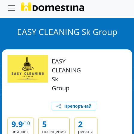
EASY CLEANING Sk Group
EASY
CLEANING
Sk
Group
Препоръчай
9.9
5
2
/10
рейтинг
посещения
ревюта