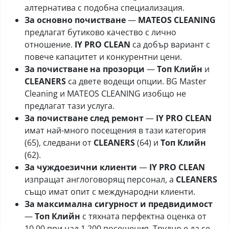
алтернатива с подобна специализация.
За основно почистване
—
MATEOS CLEANING
предлагат бутиково качество с лично
отношение.
IY PRO CLEAN
са добър вариант с
повече капацитет и конкурентни цени.
За почистване на прозорци
—
Топ Клийн
и
CLEANERS
са двете водещи опции. BG Master
Cleaning и MATEOS CLEANING изобщо не
предлагат тази услуга.
За почистване след ремонт
—
IY PRO CLEAN
имат най-много посещения в тази категория
(65), следвани от
CLEANERS
(64) и
Топ Клийн
(62).
За чуждоезични клиенти
—
IY PRO CLEAN
изпращат англоговорящ персонал, а
CLEANERS
също имат опит с международни клиенти.
За максимална сигурност и предвидимост
—
Топ Клийн
с тяхната перфектна оценка от
10.00 при над 1 200 посещения. Трудно е да се