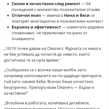
Силни в почистване след ремонт
— 64
посещения с множество положителни отзиви
Отличен екип
— имената
Нина и Веси
се
повтарят многократно в положителен контекст
Бързина и ефективност
— клиентите редовно
споменават, че приключват по-рано от
очакваното
„10/10 точки давам на Cleaners. Фурната си никога
не бях успявала да почистя до нивото, което
достигнаха те за нула време."
„Съобразиха се с всички наши молби, като
например използването на по-щадящи препарати,
тъй като чакаме бебе. Всичко беше изчистено
безупречно. Препоръчвам Cleaners — бързи и
качествени!"
„Вглъбени в работата, изпипваха детайлите,
изключително внимателни. Отказаха предложено