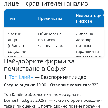
лице – сравнителен анализ
Недостатъци /
Тип
Предимства
Рискове
Частни
Обикновено
Липса на
лица
по-ниска
договор,
(обяви в
часова ставка.
никаква
социални
гаранция за
мрежи)
качество, риск
Най-добрите фирми за
от кражби,
почистване в София
невъзможност
за замяна при
1.
Топ Клийн
— Безспорният лидер
отсъствие.
Средна оценка:
10.00 |
Отзиви с коментар:
322
Класически
Носят
Висока
Топ Клийн е абсолютният номер едно на
агенции за
собствено
минимална
Domestina.bg за 2025 г. — както по брой посещения,
почистване
оборудване,
цена за
така и по оценка. С почти двойно повече поръчки