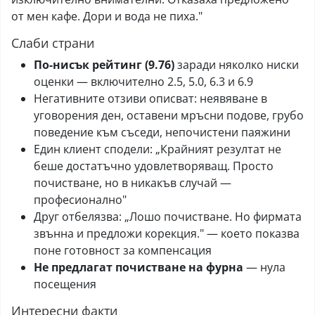
от мен кафе. Дори и вода не пиха."
Слаби страни
По-нисък рейтинг (9.76)
заради няколко ниски
оценки — включително 2.5, 5.0, 6.3 и 6.9
Негативните отзиви описват: неявяване в
уговорения ден, оставени мръсни подове, грубо
поведение към съседи, непочистени паяжини
Един клиент сподели: „Крайният резултат не
беше достатъчно удовлетворяващ. Просто
почистване, но в никакъв случай —
професионално"
Друг отбелязва: „Лошо почистване. Но фирмата
звънна и предложи корекция." — което показва
поне готовност за компенсация
Не предлагат почистване на фурна
— нула
посещения
Интересни факти