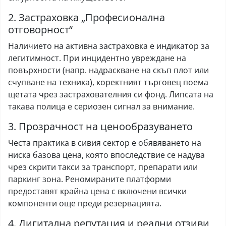
2. Застраховка „Професионална
отговорност“
Наличието на активна застраховка е индикатор за
легитимност. При инцидентно увреждане на
повърхности (напр. надраскване на скъп плот или
счупване на техника), коректният търговец поема
щетата чрез застрахователния си фонд. Липсата на
такава полица е сериозен сигнал за внимание.
3. Прозрачност на ценообразуването
Честа практика в сивия сектор е обявяването на
ниска базова цена, която впоследствие се надува
чрез скрити такси за транспорт, препарати или
паркинг зона. Реномираните платформи
предоставят крайна цена с включени всички
компоненти още преди резервацията.
4. Дигитална репутация и реални отзиви