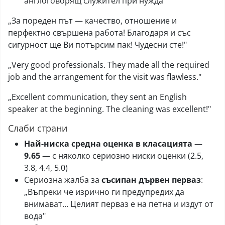
англоговорящ служител при нужда
„За пореден път — качество, отношение и
перфектно свършена работа! Благодаря и със
сигурност ще Ви потърсим пак! Чудесни сте!"
„Very good professionals. They made all the required
job and the arrangement for the visit was flawless."
„Excellent communication, they sent an English
speaker at the beginning. The cleaning was excellent!"
Слаби страни
Най-ниска средна оценка в класацията —
9.65
— с няколко сериозно ниски оценки (2.5,
3.8, 4.4, 5.0)
Сериозна жалба за
съсипан дървен перваз
:
„Въпреки че изрично ги предупредих да
внимават... Целият перваз е на петна и издут от
вода"