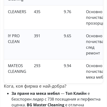
CLEANERS
435
9.76
Основно
почистван
прозорци
IY PRO
391
9.65
Основно
CLEAN
почистван
след
ремонт
MATEOS
293
9.94
Основно
CLEANING
почистван
мека мебе
Кога, коя фирма е най-добра?
За пране на мека мебел
—
Топ Клийн
е
безспорен лидер с 738 посещения и перфектна
оценка.
BG Master Cleaning
е отлична