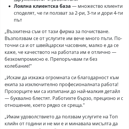
Лоялна клиентска база
— множество клиенти
споделят, че ги ползват за 2-ри, 3-ти и дори 4-ти
път
„Възхитена съм от тази фирма за почистване.
Възползвам се от услугите им вече много пъти. По-
точни са и от швейцарски часовник, малко е да се
каже, че качеството на работата им е отлично —
безкомпромисно е. Препоръчвам ги без
колебание!"
„Искам да изкажа огромната си благодарност към
екипа за изключително професионалната работа!
Прозорците ми са изпипани до най-малкия детайл
— буквално блестят. Работихте бързо, прецизно и с
отношение, което рядко се среща."
„Имам удоволствието да ползвам услугите на Топ
клийн от години и не ми е и минавала мисълта да