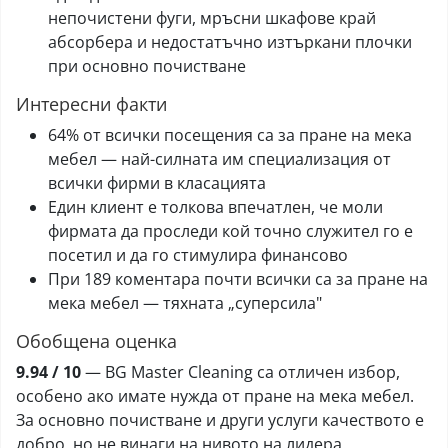
непочистени фуги, мръсни шкафове край
абсорбера и недостатъчно изтъркани плочки
при основно почистване
Интересни факти
64% от всички посещения са за пране на мека
мебел — най-силната им специализация от
всички фирми в класацията
Един клиент е толкова впечатлен, че моли
фирмата да проследи кой точно служител го е
посетил и да го стимулира финансово
При 189 коментара почти всички са за пране на
мека мебел — тяхната „суперсила"
Обобщена оценка
9.94 / 10
— BG Master Cleaning са отличен избор,
особено ако имате нужда от пране на мека мебел.
За основно почистване и други услуги качеството е
добро, но не винаги на нивото на лидера.