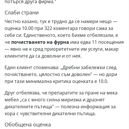
потърся друга фирма."
Слаби страни
Честно казано, тук е трудно да се намери нещо —
оценка 10.00 при 322 коментара говори сама за
себе си. Единственото, което бихме отбелязали, е
че
почистването на фурна
има едва 11 посещения
— явно не е сред приоритетните им услуги, макар
клиентите да са доволни и от нея.
Един клиент споменава: „Дребни забележки след
почистването, цялостно съм доволен" — но дори
при тази минимална критика оценката е 10.0.
Друг отбелязва, че препаратите за пране на мека
мебел „са с много силна миризма и дразнят
дихателните пътища" — полезна информация за
хора с чувствителни дихателни пътища.
Обобщена оценка