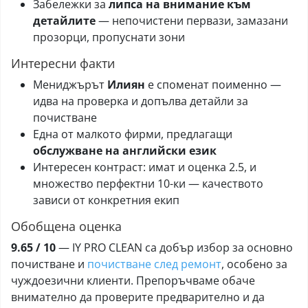
Забележки за
липса на внимание към
детайлите
— непочистени первази, замазани
прозорци, пропуснати зони
Интересни факти
Мениджърът
Илиян
е споменат поименно —
идва на проверка и допълва детайли за
почистване
Една от малкото фирми, предлагащи
обслужване на английски език
Интересен контраст: имат и оценка 2.5, и
множество перфектни 10-ки — качеството
зависи от конкретния екип
Обобщена оценка
9.65 / 10
— IY PRO CLEAN са добър избор за основно
почистване и
почистване след ремонт
, особено за
чуждоезични клиенти. Препоръчваме обаче
внимателно да проверите предварително и да