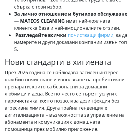
сбърка с този избор.
За лично отношение и бутиково обслужване
—
MATEOS CLEANING
имат най-лоялната
клиентска база и най-емоционалните отзиви.
Разгледайте всички
почистващи фирми
, за да
намерите и други доказани компании извън топ
5.
Нови стандарти в хигиената
През 2026 година се наблюдава засилен интерес
към био почистване и използване на пробиотични
препарати, които са безопасни за домашни
любимци и деца. Все по-често се търсят услуги с
парочистачка, която позволява дезинфекция без
агресивна химия. Друга трайна тенденция е
дигитализацията – възможността за управление на
абонамента и комуникация с домашната
помощница през мобилно приложение.