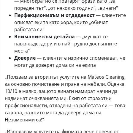
— многократно се повтарят фрази като „за
пореден път", „от няколко години", „винаги"
Перфекционизъм и отдаденост
— клиентите
описват екипа като хора, които „обичат
работата си"
Внимание към детайла
— „мушкат се
навсякъде, дори и в най-трудно достъпните
места"
Доверие
— клиентите изрично споменават, че
могат да доверят дома си на екипа
„Ползвам за втори път услугите на Mateos Cleaning
за основно почистване и пране на мебели. Оценка
10/10 е малко, защото винаги намират начин да
надминат очакванията ми. Екип от страхотни
професионалисти, отдадени на работата си — това
са хора, на които мога да доверя дома си.
Незаменими са!"
„Използвам услугите на фирмата вече повече от