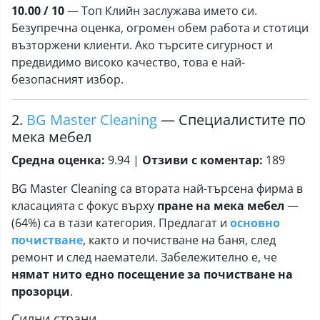
10.00 / 10
— Топ Клийн заслужава името си.
Безупречна оценка, огромен обем работа и стотици
възторжени клиенти. Ако търсите сигурност и
предвидимо високо качество, това е най-
безопасният избор.
2.
BG Master Cleaning
— Специалистите по
мека мебел
Средна оценка:
9.94 |
Отзиви с коментар:
189
BG Master Cleaning са втората най-търсена фирма в
класацията с фокус върху
пране на мека мебел
—
(64%) са в тази категория. Предлагат и
основно
почистване
, както и почистване на баня, след
ремонт и след наематели. Забележително е, че
нямат нито едно посещение за почистване на
прозорци
.
Силни страни