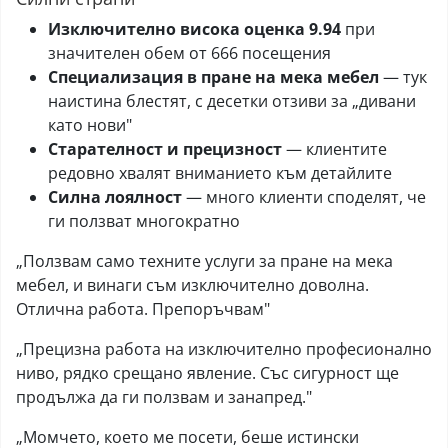
Изключително висока оценка 9.94
при
значителен обем от 666 посещения
Специализация в пране на мека мебел
— тук
наистина блестят, с десетки отзиви за „дивани
като нови"
Старателност и прецизност
— клиентите
редовно хвалят вниманието към детайлите
Силна лоялност
— много клиенти споделят, че
ги ползват многократно
„Ползвам само техните услуги за пране на мека
мебел, и винаги съм изключително доволна.
Отлична работа. Препоръчвам"
„Прецизна работа на изключително професионално
ниво, рядко срещано явление. Със сигурност ще
продължа да ги ползвам и занапред."
„Момчето, което ме посети, беше истински