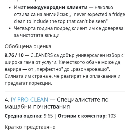
Имат
международни клиенти
— няколко
отзива са на английски: „I never expected a fridge
clean to include the top that can't be seen"
Четвърта година подред клиент им се доверява
за чистотата вкъщи
Обобщена оценка
9.76 / 10
— CLEANERS са добър универсален избор с
широка гама от услуги. Качеството обаче може да
варира — от „перфектно" до „разочароващо".
Силната им страна е, че реагират на оплаквания и
предлагат корекции.
4.
IY PRO CLEAN
— Специалистите по
мащабни почиствания
Средна оценка:
9.65 |
Отзиви с коментар:
103
Кратко представяне