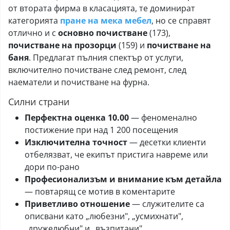
работят с
посещение,
от втората фирма в класацията, те доминират
екипи.
тромава
категорията
пране на мека мебел
, но се справят
комуникация,
отлично и с
основно почистване
(173),
сложно
почистване на прозорци
(159) и
почистване на
запазване на
баня
. Предлагат пълния спектър от услуги,
час.
включително почистване след ремонт, след
наематели и почистване на фурна.
Дигитални
Директен
Оптимален
Силни страни
платформи
достъп до
баланс между
Перфектна оценка 10.00
— феноменално
(тип
графика на
цена,
постижение при над 1 200 посещения
Domestina)
изпълнителите,
сигурност и
Изключителна точност
— десетки клиенти
рейтинг
удобство.
отбелязват, че екипът пристига навреме или
система,
дори по-рано
гарантирана
Професионализъм и внимание към детайла
замяна при
— повтарящ се мотив в коментарите
нужда, сигурни
Приветливо отношение
— служителите са
плащания и
описвани като „любезни", „усмихнати",
застраховка на
„дружелюбни" и „възпитани"
услугата.