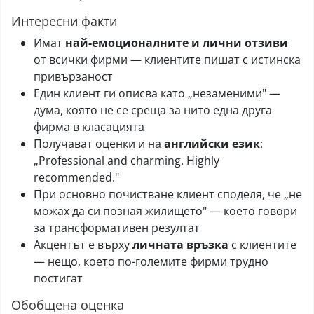
Интересни факти
Имат
най-емоционалните и лични отзиви
от всички фирми — клиентите пишат с истинска
привързаност
Един клиент ги описва като „незаменими" —
дума, която не се среща за нито една друга
фирма в класацията
Получават оценки и на
английски език
:
„Professional and charming. Highly
recommended."
При основно почистване клиент споделя, че „не
можах да си позная жилището" — което говори
за трансформативен резултат
Акцентът е върху
личната връзка
с клиентите
— нещо, което по-големите фирми трудно
постигат
Обобщена оценка