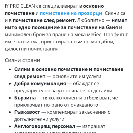
IY PRO CLEAN се специализират в
основно
почистване
и
почистване на прозорци
. Силни са
и в
почистване след ремонт
. Любопитно —
нямат
нито едно посещение за почистване на баня
и
минимален брой за пране на мека мебел. Профилът
им е на фирма, ориентирана към по-мащабни,
цялостни почиствания.
Силни страни
Силни в основно почистване и почистване
след ремонт
— основните им услуги
Добра комуникация
— обаждат се
предварително за уточняване на детайли
Бързина
— няколко клиенти отбелязват, че
приключват по-рано от очакваното
Гъвкавост
— компенсират закъснения с
допълнителни услуги
Англоговорящ персонал
— изпращат