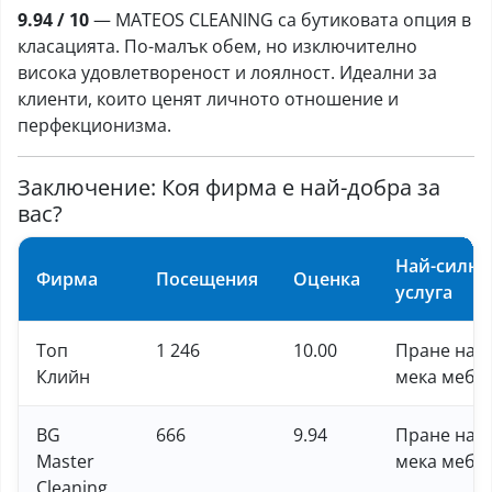
9.94 / 10
— MATEOS CLEANING са бутиковата опция в
класацията. По-малък обем, но изключително
висока удовлетвореност и лоялност. Идеални за
клиенти, които ценят личното отношение и
перфекционизма.
Заключение: Коя фирма е най-добра за
вас?
Най-силна
Фирма
Посещения
Оценка
услуга
Топ
1 246
10.00
Пране на
Клийн
мека мебе
BG
666
9.94
Пране на
Master
мека мебе
Cleaning