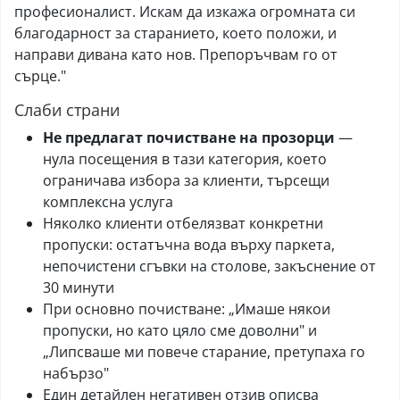
професионалист. Искам да изкажа огромната си
благодарност за старанието, което положи, и
направи дивана като нов. Препоръчвам го от
сърце."
Слаби страни
Не предлагат почистване на прозорци
—
нула посещения в тази категория, което
ограничава избора за клиенти, търсещи
комплексна услуга
Няколко клиенти отбелязват конкретни
пропуски: остатъчна вода върху паркета,
непочистени сгъвки на столове, закъснение от
30 минути
При основно почистване: „Имаше някои
пропуски, но като цяло сме доволни" и
„Липсваше ми повече старание, претупаха го
набързо"
Един детайлен негативен отзив описва