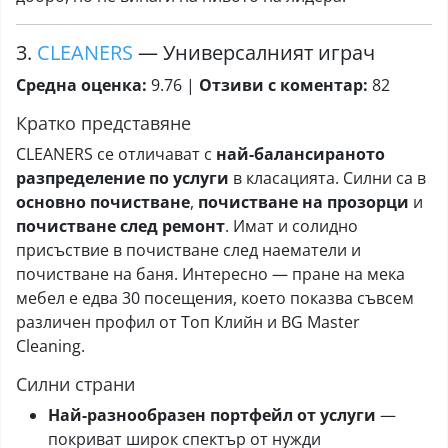
3.
CLEANERS
— Универсалният играч
Средна оценка:
9.76 |
Отзиви с коментар:
82
Кратко представяне
CLEANERS се отличават с
най-балансираното
разпределение по услуги
в класацията. Силни са в
основно почистване
,
почистване на прозорци
и
почистване след ремонт
. Имат и солидно
присъствие в почистване след наематели и
почистване на баня. Интересно — пране на мека
мебел е едва 30 посещения, което показва съвсем
различен профил от Топ Клийн и BG Master
Cleaning.
Силни страни
Най-разнообразен портфейл от услуги
—
покриват широк спектър от нужди