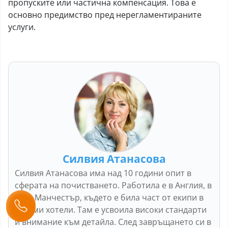
пропуските или частична компенсация. Това е
основно предимство пред нерегламентираните
услуги.
Силвия Атанасова
Силвия Атанасова има над 10 години опит в
сферата на почистването. Работила е в Англия, в
град Манчестър, където е била част от екипи в
големи хотели. Там е усвоила високи стандарти
и внимание към детайла. След завръщането си в