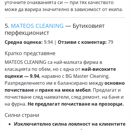
уточните очакванията си — при тях качеството
може да варира значително в зависимост от екипа.
5.
MATEOS CLEANING
— Бутиковият
перфекционист
Средна оценка:
9.94 |
Отзиви с коментар:
79
Кратко представяне
MATEOS CLEANING са най-малката фирма в
класацията по обем, но с една от
най-високите
оценки — 9.94
, наравно с BG Master Cleaning.
Разпределението им е балансирано между
основно
почистване
и
пране на мека мебел
. Предлагат и
почистване след наематели, след ремонт, на баня и
на фурна.
Не предлагат почистване на прозорци.
Силни страни
Изключително силна лоялност на клиентите