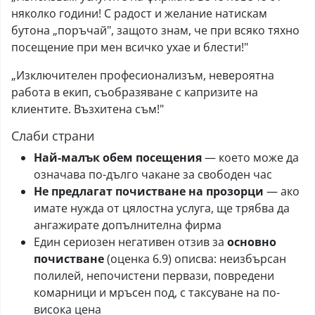
няколко години! С радост и желание натискам
бутона „поръчай", защото знам, че при всяко тяхно
посещение при мен всичко ухае и блести!"
„Изключителен професионализъм, невероятна
работа в екип, съобразяване с капризите на
клиентите. Възхитена съм!"
Слаби страни
Най-малък обем посещения
— което може да
означава по-дълго чакане за свободен час
Не предлагат почистване на прозорци
— ако
имате нужда от цялостна услуга, ще трябва да
ангажирате допълнителна фирма
Един сериозен негативен отзив за
основно
почистване
(оценка 6.9) описва: неизбърсан
полилей, непочистени первази, повредени
комарници и мръсен под, с таксуване на по-
висока цена