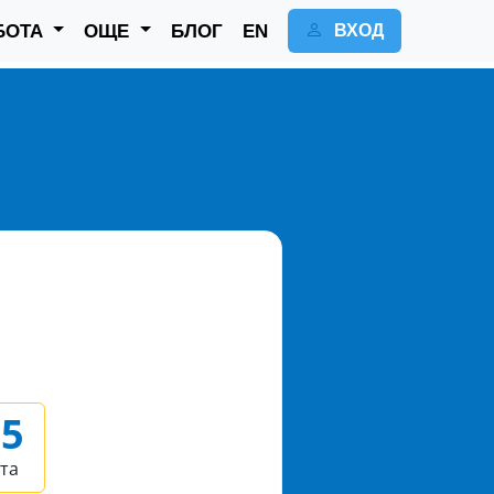
БОТА
ОЩЕ
БЛОГ
EN
ВХОД
05
та