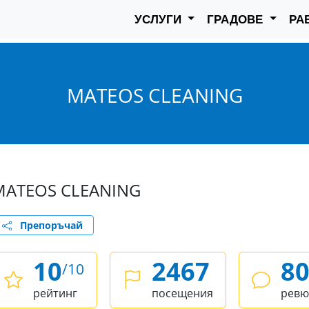
УСЛУГИ
ГРАДОВЕ
РА
MATEOS CLEANING
MATEOS CLEANING
Препоръчай
10
2467
8
/10
рейтинг
посещения
ревю