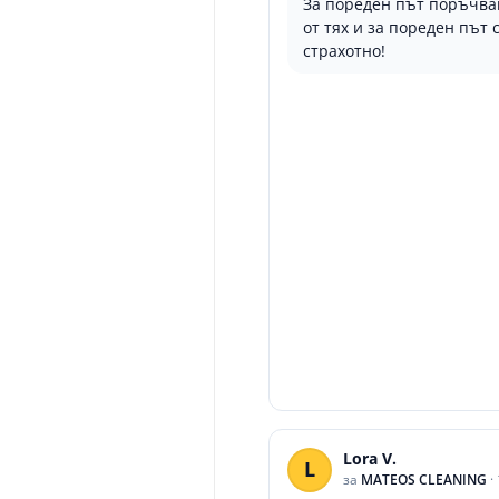
За пореден път поръчва
от тях и за пореден път 
страхотно!
Lora V.
L
за
MATEOS CLEANING
·