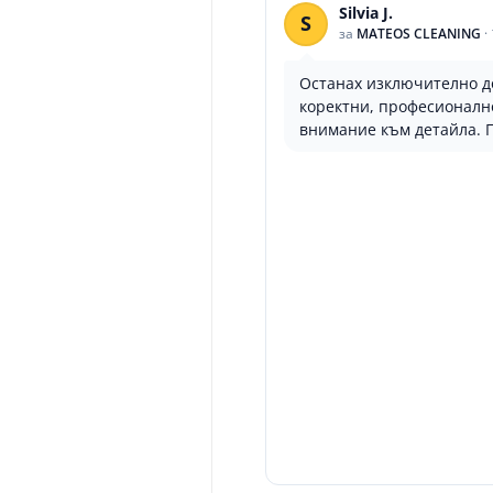
Silvia J.
S
за
MATEOS CLEANING
·
Останах изключително д
коректни, професионалн
внимание към детайла. 