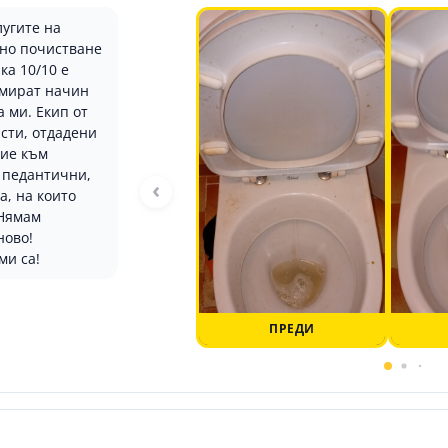
лугите на
вно почистване
ка 10/10 е
амират начин
 ми. Екип от
сти, отдадени
ние към
 педантични,
‹
а, на които
 Нямам
ново!
и са!
ПРЕДИ