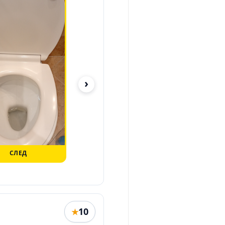
›
СЛЕД
ПРЕДИ
10
★