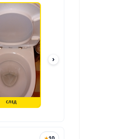
›
СЛЕД
ПРЕДИ
10
★