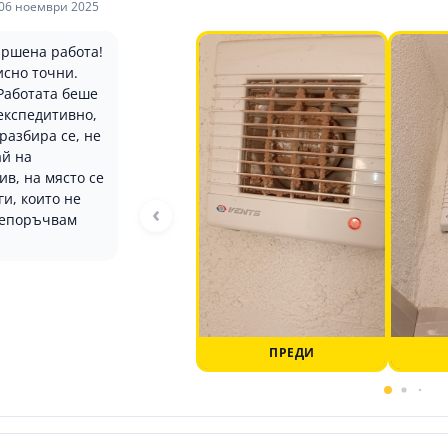
06 ноември 2025
ршена работа!
исно точни.
 Работата беше
експедитивно,
 разбира се, не
ай на
ив, на място се
ги, които не
‹
репоръчвам
ПРЕДИ