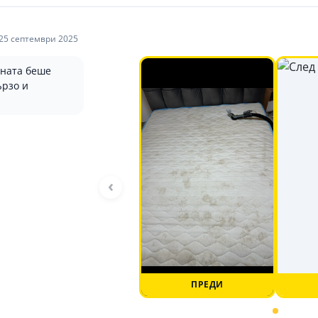
25 септември 2025
ената беше
ързо и
‹
ПРЕДИ