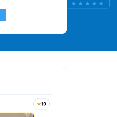
Й
10
★