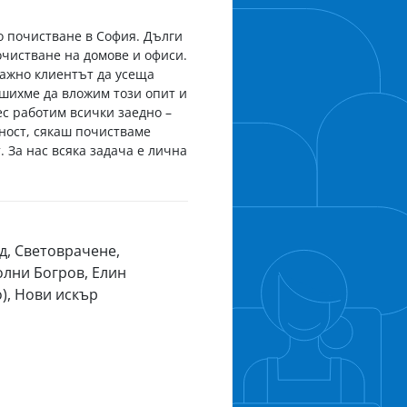
о почистване в София. Дълги
очистване на домове и офиси.
важно клиентът да усеща
ешихме да вложим този опит и
ес работим всички заедно –
рност, сякаш почистваме
 За нас всяка задача е лична
д, Световрачeне,
олни Богров, Елин
о), Нови искър