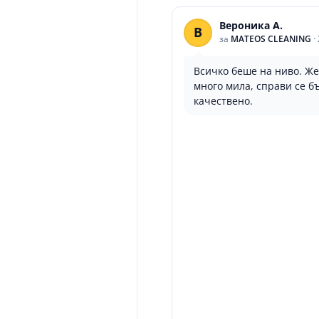
Вероника А.
В
за
MATEOS CLEANING
·
Всичко беше на ниво. Ж
много мила, справи се б
качествено.