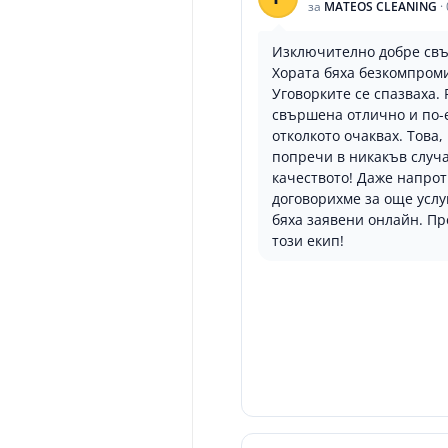
за
MATEOS CLEANING
·
Изключително добре свъ
Хората бяха безкомпром
Уговорките се спазваха.
свършена отлично и по-
отколкото очаквах. Това,
попречи в никакъв случ
качеството! Даже напрот
договорихме за още услу
бяха заявени онлайн. П
този екип!