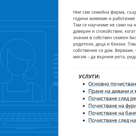
Ние сме семейна фирма, създ
години живяхме и работихме 
Там се научихме не само на 
доверие и спокойствие, когат
знания в собствен семеен би
родители, деца и близки. То
собствения си дом. Вярваме,
мисия – да върнем уюта, реда
УСЛУГИ:
Основно почистван
Пране на дивани и 
Почистване след р
Почистване на фур
Почистване на бан
Почистване след н