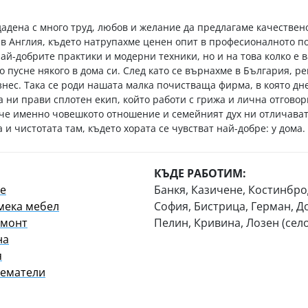
адена с много труд, любов и желание да предлагаме качествен
в Англия, където натрупахме ценен опит в професионалното п
най-добрите практики и модерни техники, но и на това колко е 
о пусне някого в дома си. След като се върнахме в България, р
знес. Така се роди нашата малка почистваща фирма, в която дн
ва ни прави сплотен екип, който работи с грижа и лична отгово
 че именно човешкото отношение и семейният дух ни отличават.
 и чистотата там, където хората се чувстват най-добре: у дома.
КЪДЕ РАБОТИМ:
е
Банкя, Казичене, Костинбро
мека мебел
София, Бистрица, Герман, Д
емонт
Пелин, Кривина, Лозен (сел
на
я
аематели