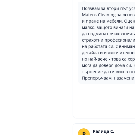
Ползвам за втори път ус
Mateos Cleaning за осно
и пране на мебели. Оцен
малко, защото винаги н
да надминат очакванията
страхотни професионали
на работата си, с внима
детайла и изключително
но най-вече - това са хор
мога да доверя дома си.
търпение да ги викна от
Препоръчвам, назаменим
Ралица С.
Р