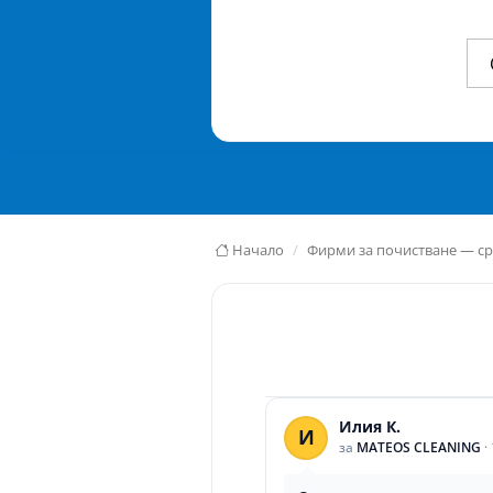
Начало
Фирми за почистване — ср
Илия К.
И
за
MATEOS CLEANING
·