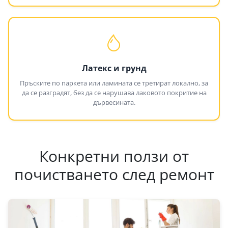
Латекс и грунд
Пръските по паркета или ламината се третират локално, за
да се разградят, без да се нарушава лаковото покритие на
дървесината.
Конкретни ползи от
почистването след ремонт