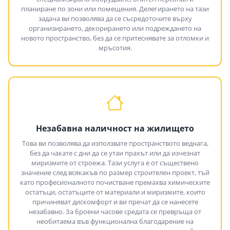
планиране по зони или помещения. Делегирането на тази
задача ви позволява да се съсредоточите върху
организирането, декорирането или подреждането на
новото пространство, без да се притеснявате за отломки и
мръсотия.
Незабавна наличност на жилището
Това ви позволява да използвате пространството веднага,
без да чакате с дни да се утаи прахът или да изчезнат
миризмите от строежа. Тази услуга е от съществено
значение след всякакъв по размер строителен проект, тъй
като професионалното почистване премахва химическите
остатъци, остатъците от материали и миризмите, които
причиняват дискомфорт и ви пречат да се нанесете
незабавно. За броени часове средата се превръща от
необитаема във функционална благодарение на