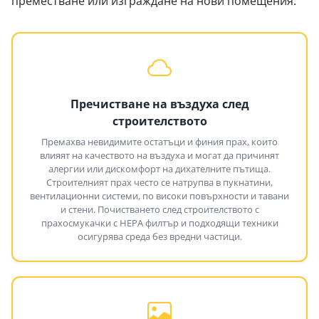
преместване или изграждане на нови помещения:
Пречистване на въздуха след
строителството
Премахва невидимите остатъци и финия прах, които
влияят на качеството на въздуха и могат да причинят
алергии или дискомфорт на дихателните пътища.
Строителният прах често се натрупва в пукнатини,
вентилационни системи, по високи повърхности и тавани
и стени. Почистването след строителството с
прахосмукачки с HEPA филтър и подходящи техники
осигурява среда без вредни частици.