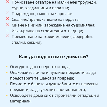
Почистване отвътре на малки електроуреди,
фурни, хладилници и перални;
Подреждане, смяна на чаршафи;
Сваляне/пране/качване на пердета;
Миене на чинии, зареждане на съдомиялна;
Изхвърляне на строителни отпадъци;
Преместване на тежки мебели (гардероби,
спални, секции).
Как да подготвите дома си?
Осигурете достъп до ток и вода;
Опаковайте лични и чупливи предмети, за да
предотвратите шанса за повреда;
Почистете баните и душ-кабините от ненужни
предмети, за да улесните почистването;
Освободете дома си от строителни отпадъци и
материали.