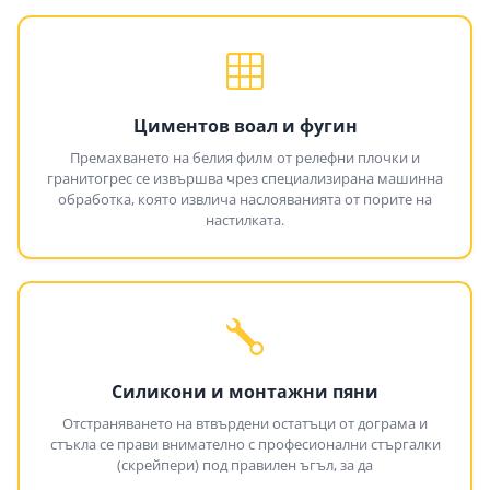
Циментов воал и фугин
Премахването на белия филм от релефни плочки и
гранитогрес се извършва чрез специализирана машинна
обработка, която извлича наслояванията от порите на
настилката.
Силикони и монтажни пяни
Отстраняването на втвърдени остатъци от дограма и
стъкла се прави внимателно с професионални стъргалки
(скрейпери) под правилен ъгъл, за да