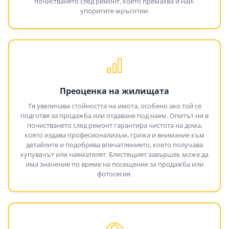
почистването след ремонт, което премахва и най-
упоритите мръсотии.
Преоценка на жилищата
Тя увеличава стойността на имота, особено ако той се
подготвя за продажба или отдаване под наем. Опитът ни в
почистването след ремонт гарантира чистота на дома,
която издава професионализъм, грижа и внимание към
детайлите и подобрява впечатлението, което получава
купувачът или наемателят. Блестящият завършек може да
има значение по време на посещение за продажба или
фотосесия.