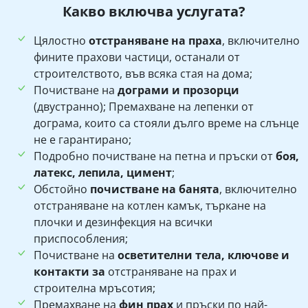
Какво включва услугата?
Цялостно
отстраняване на праха
, включително
фините прахови частици, останали от
строителството, във всяка стая на дома;
Почистване на
дограми и прозорци
(двустранно); Премахване на лепенки от
дограма, които са стояли дълго време на слънце
не е гарантирано;
Подробно почистване на петна и пръски от
боя,
латекс, лепила, цимент
;
Обстойно
почистване на банята
, включително
отстраняване на котлен камък, търкане на
плочки и дезинфекция на всички
приспособления;
Почистване на
осветителни тела, ключове и
контакти за
отстраняване на прах и
строителна мръсотия;
Премахване на
фин прах
и пръски по най-