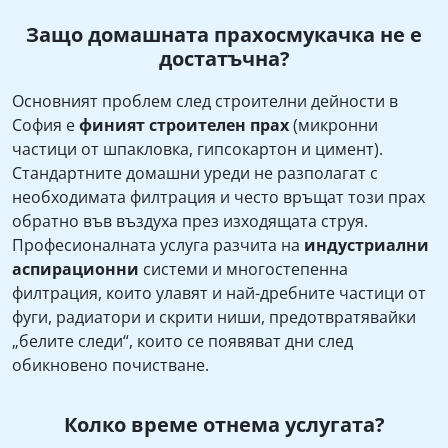
Защо домашната прахосмукачка не е
достатъчна?
Основният проблем след строителни дейности в
София е
финият строителен прах
(микронни
частици от шпакловка, гипсокартон и цимент).
Стандартните домашни уреди не разполагат с
необходимата филтрация и често връщат този прах
обратно във въздуха през изходящата струя.
Професионалната услуга разчита на
индустриални
аспирационни
системи и многостепенна
филтрация, които улавят и най-дребните частици от
фуги, радиатори и скрити ниши, предотвратявайки
„белите следи“, които се появяват дни след
обикновено почистване.
Колко време отнема услугата?