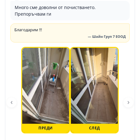
Много сме доволни от почистването.
Препоръчвам ги
Благодарим !!!
— Шайн Груп 7 ЕООД
‹
›
ПРЕДИ
СЛЕД