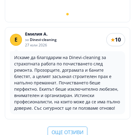
Емилия А.
Е
10
★
за
Dinevi-cleaning
27 юли 2026
Искаме да благодарим на Dinevi-cleaning за
страхотната работа по почистването след
ремонта. Прозорците, дограмата и баните
блестят, а целият засъхнал строителен прах е
напълно премахнат. Почистването беше
перфектно. Екипът беше изключително любезен,
внимателен и организиран. Истински
професионалисти, на които може да се има пълно
доверие. Със сигурност ще ги ползваме отново!
ОЩЕ ОТЗИВИ