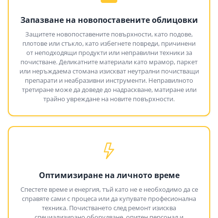
Запазване на новопоставените облицовки
Защитете новопоставените повърхности, като подове,
плотове или стъкло, като избегнете повреди, причинени
от неподходящи продукти или неправилни техники за
почистване. Деликатните материали като мрамор, паркет
или неръждаема стомана изискват неутрални почистващи
препарати и неабразивни инструменти. Неправилното
третиране може да доведе до надраскване, матиране или
трайно увреждане на новите повърхности.
Оптимизиране на личното време
Спестете време и енергия, тъй като не е необходимо да се
справяте сами с процеса или да купувате професионална
техника. Почистването след ремонт изисква
специализирано оборудване, опитен персонал и