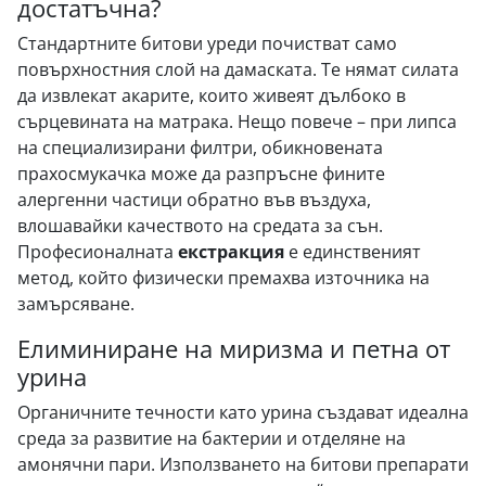
достатъчна?
Стандартните битови уреди почистват само
повърхностния слой на дамаската. Те нямат силата
да извлекат акарите, които живеят дълбоко в
сърцевината на матрака. Нещо повече – при липса
на специализирани филтри, обикновената
прахосмукачка може да разпръсне фините
алергенни частици обратно във въздуха,
влошавайки качеството на средата за сън.
Професионалната
екстракция
е единственият
метод, който физически премахва източника на
замърсяване.
Елиминиране на миризма и петна от
урина
Органичните течности като урина създават идеална
среда за развитие на бактерии и отделяне на
амонячни пари. Използването на битови препарати