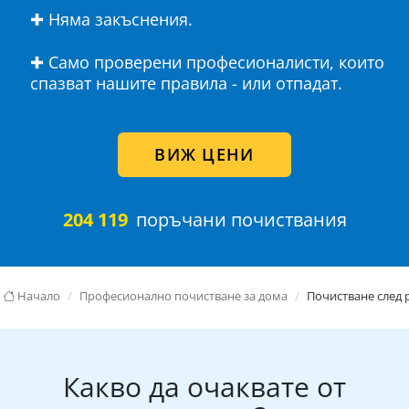
✚ Няма закъснения.
✚ Само проверени професионалисти, които
спазват нашите правила - или отпадат.
ВИЖ ЦЕНИ
204 119
поръчани почиствания
Начало
Професионално почистване за дома
Почистване след 
Какво да очаквате от