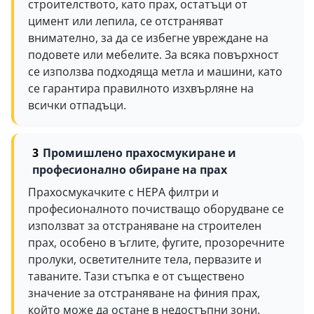
строителството, като прах, остатъци от
цимент или лепила, се отстраняват
внимателно, за да се избегне увреждане на
подовете или мебелите. За всяка повърхност
се използва подходяща метла и машини, като
се гарантира правилното изхвърляне на
всички отпадъци.
Промишлено прахосмукиране и
професионално обиране на прах
Прахосмукачките с HEPA филтри и
професионалното почистващо оборудване се
използват за отстраняване на строителен
прах, особено в ъглите, фугите, прозоречните
пролуки, осветителните тела, первазите и
таваните. Тази стъпка е от съществено
значение за отстраняване на финия прах,
който може да остане в недостъпни зони.