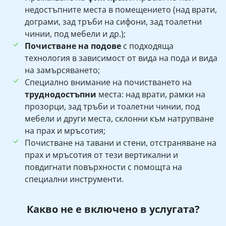
недостъпните места в помещението (над врати,
дограми, зад тръби на сифони, зад тоалетни
чинии, под мебели и др.);
Почистване на подове
с подходяща
технология в зависимост от вида на пода и вида
на замърсяването;
Специално внимание на почистването на
труднодостъпни
места: над врати, рамки на
прозорци, зад тръби и тоалетни чинии, под
мебели и други места, склонни към натрупване
на прах и мръсотия;
Почистване на тавани и стени, отстраняване на
прах и мръсотия от тези вертикални и
повдигнати повърхности с помощта на
специални инструменти.
Какво не е включено в услугата?