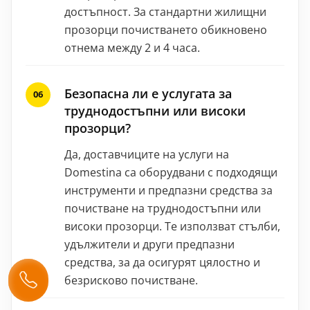
достъпност. За стандартни жилищни
прозорци почистването обикновено
отнема между 2 и 4 часа.
Безопасна ли е услугата за
труднодостъпни или високи
прозорци?
Да, доставчиците на услуги на
Domestina са оборудвани с подходящи
инструменти и предпазни средства за
почистване на труднодостъпни или
високи прозорци. Те използват стълби,
удължители и други предпазни
средства, за да осигурят цялостно и
безрисково почистване.