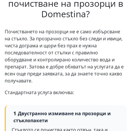
почистване на прозорци в
Domestina?
Почистването на прозорци не е само избърсване
на стъкло. За прозрачно стъкло без следи и ивици,
чиста дограма и щори без прах е нужна
последователност от стъпки с правилно
оборудване и контролирано количество вода и
препарат. Затова е добре обхватът на услугата да е
ясен още преди заявката, за да знаете точно какво
получавате.
Стандартната услуга включва:
Двустранно измиване на прозорци и
стъклопакети
Стъклото се почиства както отвън, така и