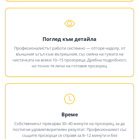
Поглед към детайла
Професионалистът работи системно — отгоре надолу, от
външния ъгъл към вътрешния, със смяна на гумата на
чистачката на всеки 10–15 прозореца. Дребна подробност,
но точно тя личи на готовия прозорец.
Време
Собственикът прекарва 30–40 минути на прозорец, за да
постигне удовлетворителен резултат. Професионалист със
същите прозорци се справя за 8–12 минути и без