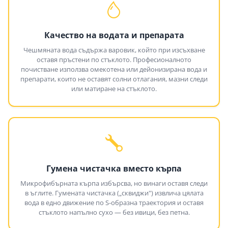
Качество на водата и препарата
Чешмяната вода съдържа варовик, който при изсъхване
оставя пръстени по стъклото. Професионалното
почистване използва омекотена или дейонизирана вода и
препарати, които не оставят солни отлагания, мазни следи
или матиране на стъклото.
Гумена чистачка вместо кърпа
Микрофибърната кърпа избърсва, но винаги оставя следи
в ъглите. Гумената чистачка („сквиджи") извлича цялата
вода в едно движение по S-образна траектория и оставя
стъклото напълно сухо — без ивици, без петна.