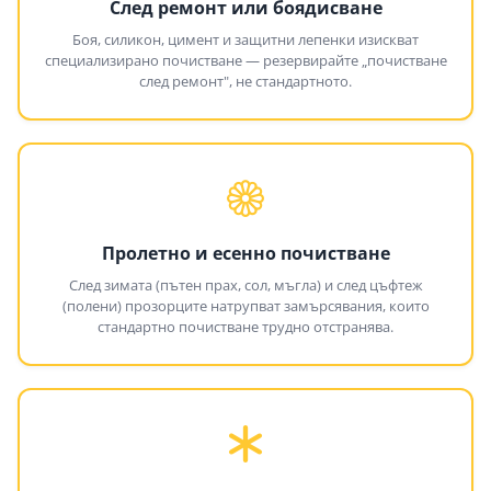
След ремонт или боядисване
Боя, силикон, цимент и защитни лепенки изискват
специализирано почистване — резервирайте „почистване
след ремонт", не стандартното.
Пролетно и есенно почистване
След зимата (пътен прах, сол, мъгла) и след цъфтеж
(полени) прозорците натрупват замърсявания, които
стандартно почистване трудно отстранява.