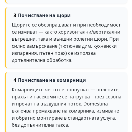
Почистване на щори
Щорите се обезпрашават и при необходимост
се измиват — както хоризонтални/вертикални
вътрешни, така и външни ролетни щори. При
силно замърсяване (тютюнев дим, кухненски
изпарения, пътен прах) се използва
допълнителна обработка.
Почистване на комарници
Комарниците често се пропускат — полените,
прахът и насекомите се натрупват през сезона
и пречат на въздушния поток. Domestina
включва премахване на комарника, измиване
и обратно монтиране в стандартната услуга,
без допълнителна такса.