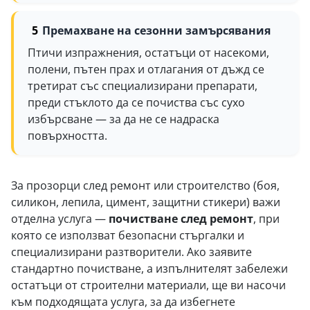
Премахване на сезонни замърсявания
Птичи изпражнения, остатъци от насекоми,
полени, пътен прах и отлагания от дъжд се
третират със специализирани препарати,
преди стъклото да се почиства със сухо
избърсване — за да не се надраска
повърхността.
За прозорци след ремонт или строителство (боя,
силикон, лепила, цимент, защитни стикери) важи
отделна услуга —
почистване след ремонт
, при
която се използват безопасни стъргалки и
специализирани разтворители. Ако заявите
стандартно почистване, а изпълнителят забележи
остатъци от строителни материали, ще ви насочи
към подходящата услуга, за да избегнете