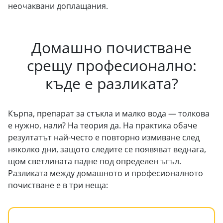
неочаквани доплащания.
Домашно почистване
срещу професионално:
къде е разликата?
Кърпа, препарат за стъкла и малко вода — толкова
е нужно, нали? На теория да. На практика обаче
резултатът най-често е повторно измиване след
няколко дни, защото следите се появяват веднага,
щом светлината падне под определен ъгъл.
Разликата между домашното и професионалното
почистване е в три неща: