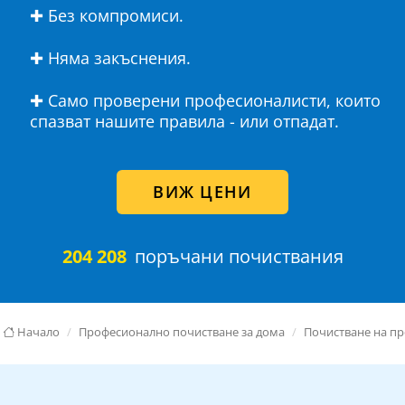
✚ Без компромиси.
✚ Няма закъснения.
✚ Само проверени професионалисти, които
спазват нашите правила - или отпадат.
ВИЖ ЦЕНИ
204 208
поръчани почиствания
Начало
Професионално почистване за дома
Почистване на п