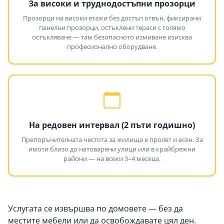
За високи и труднодостъпни прозорци
Прозорци на високи етажи без достъп отвън, фиксирани
панелни прозорци, остъклени тераси с голямо
остъкляване — там безопасното измиване изисква
професионално оборудване.
На редовен интервал (2 пъти годишно)
Препоръчителната честота за жилища е пролет и есен. За
имоти близо до натоварени улици или в крайбрежни
райони — на всеки 3–4 месеца.
Услугата се извършва по домовете — без да
местите мебели или да освобождавате цял ден.