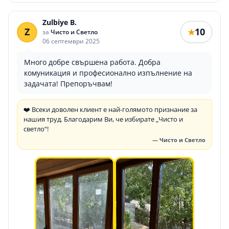
Zulbiye B.
Z
10
★
за
Чисто и Светло
06 септември 2025
Много добре свършена работа. Добра
комуникация и професионално изпълнение на
задачата! Препоръчвам!
❤️ Всеки доволен клиент е най-голямото признание за
нашия труд. Благодарим Ви, че избирате „Чисто и
светло“!
— Чисто и Светло