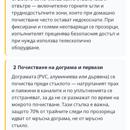
отвътре — включително горните ъгли и
труднодостъпните зони, които при домашно
почистване често остават недокоснати. При
фиксирани и големи неотварящи се прозорци,
изпълнителят преценява безопасния достъп и
при нужда използва телескопично
оборудване.
Почистване на дограма и первази
Дограмата (PVC, алуминиева или дървена) се
почиства преди стъклото — натрупаният прах
и паяжини в каналите и по уплътненията се
отстраняват, за да не се размажат по време на
мокрото почистване. Тази стъпка е важна,
защото 70% от трайните следи по прозореца
идват от мръсна дограма, не от мръсно
стъкло.