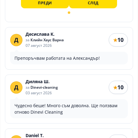
ПРЕДИ
СЛЕД
Десислава К.
Д
10
★
за
Клийн Хаус Варна
07 август 2026
Препоръчвам работата на Александър!
Диляна Ш.
Д
10
★
за
Dinevi-cleaning
03 август 2026
Чудесно беше! Много съм доволна. Ще ползвам
отново Dinevi Cleaning
Daniel T.