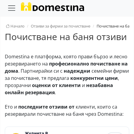
Начало
Отзиви за фирми за почистване
Почистване на баня
Почистване на баня отзиви
Domestina е платформа, която прави бързо и лесно
резервирането на
професионално почистване на
дома
. Партнирайки си с
надеждни
семейни фирми
за почистване, тя предлага
конкурентни цени
,
прозрачни
оценки от клиенти
и
незабавна
онлайн резервация
.
Ето и
последните отзиви от
клиенти, които са
резервирали почистване на баня чрез Domestina:
Жулиета В.