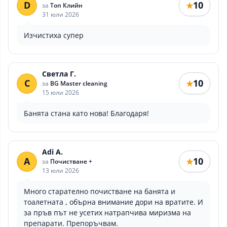
D
10
★
за
Топ Клийн
31 юли 2026
Изчистиха супер
Светла Г.
С
10
★
за
BG Master cleaning
15 юли 2026
Банята стана като нова! Благодаря!
Adi A.
A
10
★
за
Почистване +
13 юли 2026
Много старателно почистване на банята и
тоалетната , обърна внимание дори на вратите. И
за пръв път не усетих натрапчива миризма на
препарати. Препоръчвам.