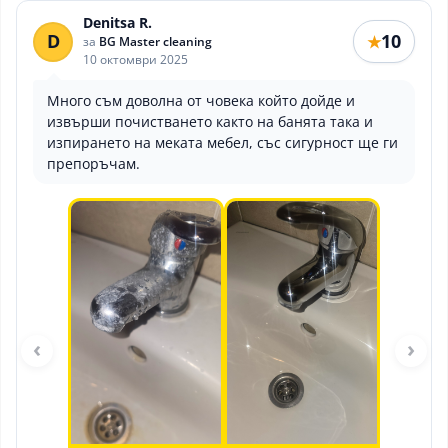
Denitsa R.
D
10
★
за
BG Master cleaning
10 октомври 2025
Много съм доволна от човека който дойде и
извърши почистването както на банята така и
изпирането на меката мебел, със сигурност ще ги
препоръчам.
‹
›