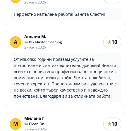
28 юни 2026
Перфектно изпълена работа! Банята блести!
Анелия М.
А
10
★
за
BG Master cleaning
27 юни 2026
От няколко години ползвам услугите за
почистване и съм изключително доволна! Винаги
всичко е почистено професионално, прецизно и с
внимание към всеки детайл. Екипът е любезен,
точен и коректен. Препоръчвам ви с удоволствие
на всеки, който търси качествено и надеждно
почистване. Благодаря ви за отличната работа!
Милена Г.
М
10
★
за
Clean On
22 юни 2026