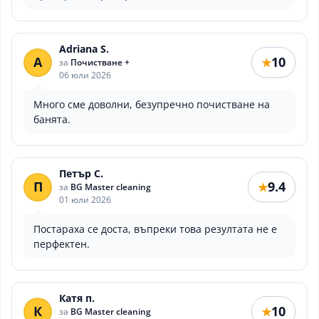
Adriana S.
A
10
★
за
Почистване +
06 юли 2026
Много сме доволни, безупречно почистване на
банята.
Петър С.
П
9.4
★
за
BG Master cleaning
01 юли 2026
Постараха се доста, въпреки това резултата не е
перфектен.
Катя п.
К
10
★
за
BG Master cleaning