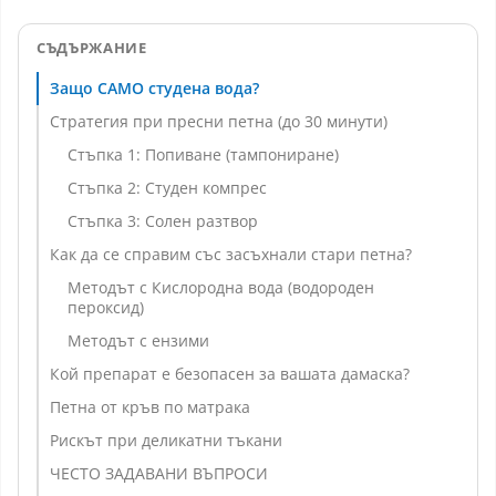
СЪДЪРЖАНИЕ
Защо САМО студена вода?
Стратегия при пресни петна (до 30 минути)
Стъпка 1: Попиване (тампониране)
Стъпка 2: Студен компрес
Стъпка 3: Солен разтвор
Как да се справим със засъхнали стари петна?
Методът с Кислородна вода (водороден
пероксид)
Методът с eнзими
Кой препарат е безопасен за вашата дамаска?
Петна от кръв по матрака
Рискът при деликатни тъкани
ЧЕСТО ЗАДАВАНИ ВЪПРОСИ