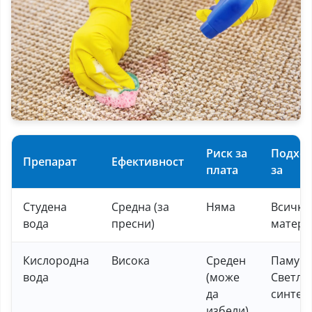
Риск за
Подхо
Препарат
Ефективност
плата
за
Студена
Средна (за
Няма
Всички
вода
пресни)
матери
Кислородна
Висока
Среден
Памук,
вода
(може
Светла
да
синтет
избели)