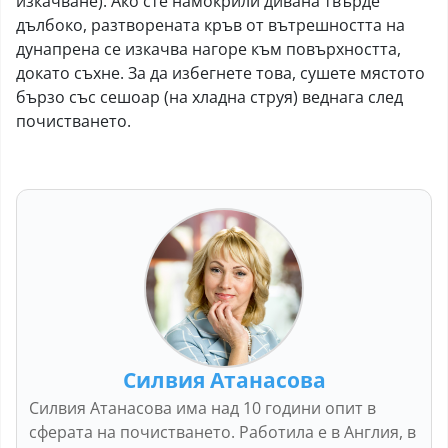
изкачване). Ако сте намокрили дивана твърде
дълбоко, разтворената кръв от вътрешността на
дунапрена се изкачва нагоре към повърхността,
докато съхне. За да избегнете това, сушете мястото
бързо със сешоар (на хладна струя) веднага след
почистването.
Силвия Атанасова
Силвия Атанасова има над 10 години опит в
сферата на почистването. Работила е в Англия, в