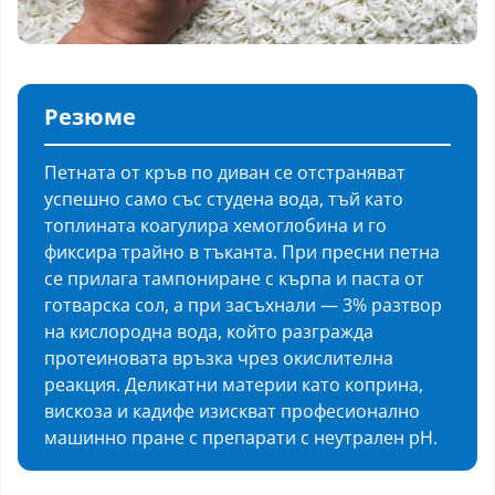
Резюме
Петната от кръв по диван се отстраняват
успешно само със студена вода, тъй като
топлината коагулира хемоглобина и го
фиксира трайно в тъканта. При пресни петна
се прилага тампониране с кърпа и паста от
готварска сол, а при засъхнали — 3% разтвор
на кислородна вода, който разгражда
протеиновата връзка чрез окислителна
реакция. Деликатни материи като коприна,
вискоза и кадифе изискват професионално
машинно пране с препарати с неутрален pH.