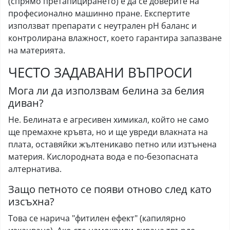
(спрямо претапицирането) е да се доверите на
професионално машинно пране. Експертите
използват препарати с неутрален pH баланс и
контролирана влажност, което гарантира запазване
на материята.
ЧЕСТО ЗАДАВАНИ ВЪПРОСИ
Мога ли да използвам белина за белия
диван?
Не. Белината е агресивен химикал, който не само
ще премахне кръвта, но и ще увреди влакната на
плата, оставяйки жълтеникаво петно или изтънена
материя. Кислородната вода е по-безопасната
алтернатива.
Защо петното се появи отново след като
изсъхна?
Това се нарича "фитилен ефект" (капилярно