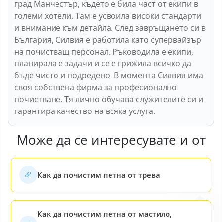
град Манчестър, където е била част от екипи в
големи хотели. Там е усвоила високи стандарти
и внимание към детайла. След завръщането си в
България, Силвия е работила като супервайзър
на почистващ персонал. Ръководила е екипи,
планирала е задачи и се е грижила всичко да
бъде чисто и подредено. В момента Силвия има
своя собствена фирма за професионално
почистване. Тя лично обучава служителите си и
гарантира качество на всяка услуга.
Може да се интересувате и от
Как да почистим петна от трева
Как да почистим петна от мастило,