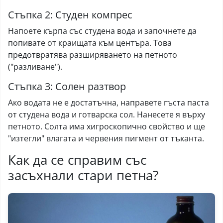
Стъпка 2: Студен компрес
Напоете кърпа със студена вода и започнете да
попивате от краищата към центъра. Това
предотвратява разширяването на петното
("разливане").
Стъпка 3: Солен разтвор
Ако водата не е достатъчна, направете гъста паста
от студена вода и готварска сол. Нанесете я върху
петното. Солта има хигроскопично свойство и ще
"изтегли" влагата и червения пигмент от тъканта.
Как да се справим със
засъхнали стари петна?