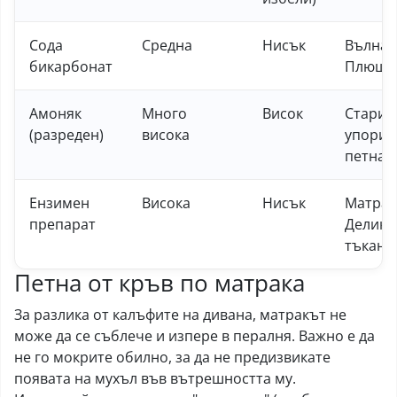
Сода
Средна
Нисък
Вълна,
бикарбонат
Плюш
Амоняк
Много
Висок
Стари
(разреден)
висока
упорит
петна
Ензимен
Висока
Нисък
Матрац
препарат
Делика
тъкани
Петна от кръв по матрака
За разлика от калъфите на дивана, матракът не
може да се съблече и изпере в пералня. Важно е да
не го мокрите обилно, за да не предизвикате
появата на мухъл във вътрешността му.