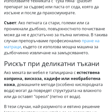
Използвайте техниката с "суха пяна" (разбит
препарат за съдове) или паста от сода, която да
изсъхне и после да прахосмукирате.
Съвет
: Ако петната са стари, големи или са
проникнали дълбоко, повърхностното почистване
може да не е достатъчно за пълна хигиена. В такива
случаи препоръчваме професионално
пране на
матраци
, където се използва мощна машина за
дълбочинно извличане на замърсяването.
Рискът при деликатни тъкани
Ако меката ви мебел е тапицирана с
естествена
коприна, вискоза, кадифе или необработена
кожа
, домашните методи (особено кислородната
вода) могат да повредят структурата на влакното
или да оставят "ореол" (петно от вода).
В тези случаи, най-разумното и евтино решение