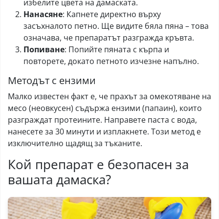
избелите цвета на дамаската.
Нанасяне
: Капнете директно върху
засъхналото петно. Ще видите бяла пяна – това
означава, че препаратът разгражда кръвта.
Попиване
: Попийте пяната с кърпа и
повторете, докато петното изчезне напълно.
Методът с eнзими
Малко известен факт е, че прахът за омекотяване на
месо (неовкусен) съдържа ензими (папаин), които
разграждат протеините. Направете паста с вода,
нанесете за 30 минути и изплакнете. Този метод е
изключително щадящ за тъканите.
Кой препарат е безопасен за
вашата дамаска?