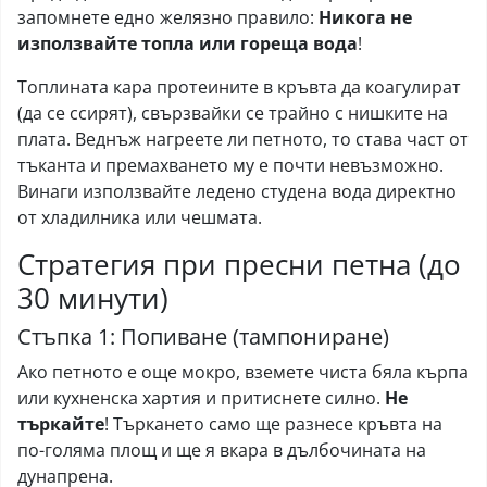
запомнете едно желязно правило:
Никога не
използвайте топла или гореща вода
!
Топлината кара протеините в кръвта да коагулират
(да се ссирят), свързвайки се трайно с нишките на
плата. Веднъж нагреете ли петното, то става част от
тъканта и премахването му е почти невъзможно.
Винаги използвайте ледено студена вода директно
от хладилника или чешмата.
Стратегия при пресни петна (до
30 минути)
Стъпка 1: Попиване (тампониране)
Ако петното е още мокро, вземете чиста бяла кърпа
или кухненска хартия и притиснете силно.
Не
търкайте
! Търкането само ще разнесе кръвта на
по-голяма площ и ще я вкара в дълбочината на
дунапрена.