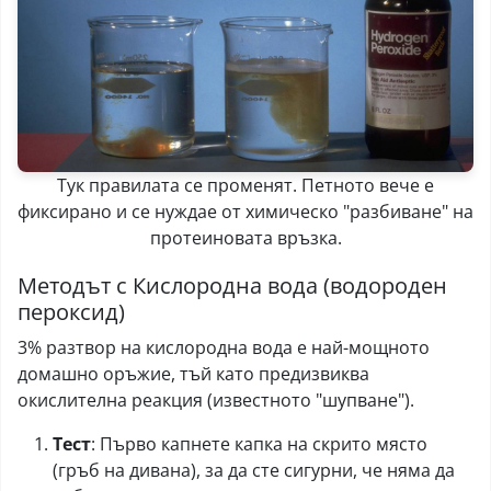
Тук правилата се променят. Петното вече е
фиксирано и се нуждае от химическо "разбиване" на
протеиновата връзка.
Методът с Кислородна вода (водороден
пероксид)
3% разтвор на кислородна вода е най-мощното
домашно оръжие, тъй като предизвиква
окислителна реакция (известното "шупване").
Тест
: Първо капнете капка на скрито място
(гръб на дивана), за да сте сигурни, че няма да