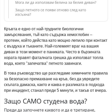
Мога ли да използвам белина за белия диван?
Защо петното се появи отново след като
изсъхна?
Кръвта е едно от най-трудните биологични 
замърсявания, тъй като съдържа хемоглобин – 
протеин, който действа като мощно лепило при контакт 
с въздуха и тъканите. Най-големият враг на вашия 
диван в този момент е паниката. Често в бързината 
хората правят фаталната грешка да използват топла 
вода, което "запечатва" петното завинаги.
В това ръководство ще разгледаме химичните правила 
за безопасно премахване на кръв, без да увредите 
скъпата дамаска, както и каква е разликата в подхода 
при инцидент, станал преди 5 минути, и такъв от вчера.
Защо САМО студена вода?
Преди да започнете каквото и да е третиране,