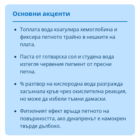
Основни акценти
Топлата вода коагулира хемоглобина и
фиксира петното трайно в нишките на
плата.
Паста от готварска сол и студена вода
изтегля червения пигмент от пресни
петна.
% разтвор на кислородна вода разгражда
засъхнала кръв чрез окислителна реакция,
но може да избели тъмни дамаски.
Фитилният ефект връща петното на
повърхността, ако дунапренът е намокрен
твърде дълбоко.