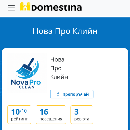
Нова Про Клийн
Нова
Про
Клийн
Препоръчай
10
16
3
/10
рейтинг
посещения
ревюта