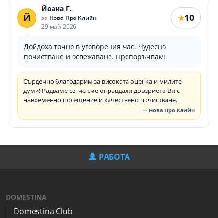
Йоана Г.
Й
10
★
за
Нова Про Клийн
29 май 2026
Дойдоха точно в уговорения час. Чудесно
почистване и освежаване. Препоръчвам!
Сърдечно благодарим за високата оценка и милите
думи! Радваме се, че сме оправдали доверието Ви с
навременно посещение и качествено почистване.
— Нова Про Клийн
РАБОТА
DOMESTINA
Domestina Club