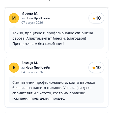
Ирена М.
И
10
★
за
Нова Про Клийн
07 август 2026
Точно, прецизно и професионално свършена
работа. Апартаментът блести. Благодаря!
Препоръчвам без колебание!
Елица М.
Е
10
★
за
Нова Про Клийн
04 август 2026
Симпатични професионалисти, които върнаха
блясъка на нашето жилище. Успяха :) и да се
сприятелят и с котето, което им правеше
компания през целия процес.