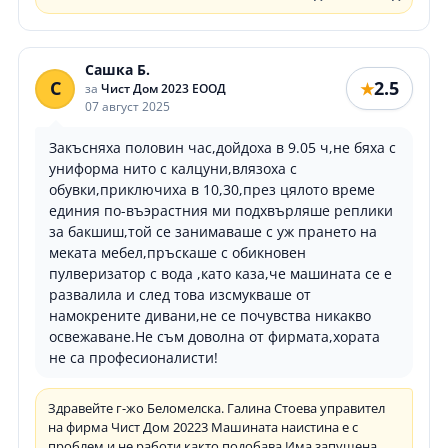
Сашка Б.
С
2.5
★
за
Чист Дом 2023 ЕООД
07 август 2025
Закъсняха половин час,дойдоха в 9.05 ч,не бяха с
униформа нито с калцуни,влязоха с
обувки,приключиха в 10,30,през цялото време
единия по-въэрастния ми подхвърляше реплики
за бакшиш,той се занимаваше с уж прането на
меката мебел,пръскаше с обикновен
пулверизатор с вода ,като каза,че машината се е
развалила и след това изсмукваше от
намокрените дивани,не се почувства никакво
освежаване.Не съм доволна от фирмата,хората
не са професионалисти!
Здравейте г-жо Беломелска. Галина Стоева управител
на фирма Чист Дом 20223 Машината наистина е с
проблем и не работи както подобава.Има запушена