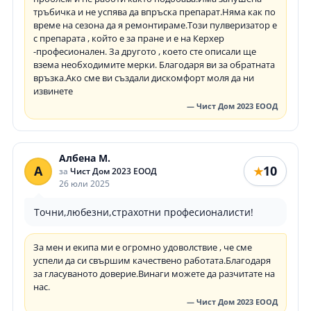
тръбичка и не успява да впръска препарат.Няма как по
време на сезона да я ремонтираме.Този пулверизатор е
с препарата , който е за пране и е на Керхер
-професионален. За другото , което сте описали ще
взема необходимите мерки. Благодаря ви за обратната
връзка.Ако сме ви създали дискомфорт моля да ни
извинете
— Чист Дом 2023 ЕООД
Албена М.
А
10
★
за
Чист Дом 2023 ЕООД
26 юли 2025
Точни,любезни,страхотни професионалисти!
За мен и екипа ми е огромно удоволствие , че сме
успели да си свършим качествено работата.Благодаря
за гласуваното доверие.Винаги можете да разчитате на
нас.
— Чист Дом 2023 ЕООД