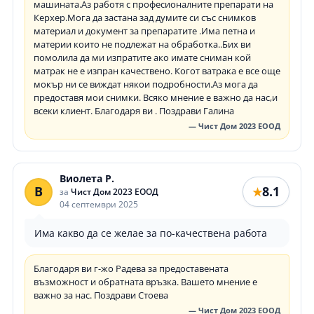
машината.Аз работя с професионалните препарати на
Керхер.Мога да застана зад думите си със снимков
материал и документ за препаратите .Има петна и
материи които не подлежат на обработка..Бих ви
помолила да ми изпратите ако имате сниман кой
матрак не е изпран качествено. Когот ватрака е все още
мокър ни се виждат някои подробности.Аз мога да
предоставя мои снимки. Всяко мнение е важно да нас,и
всеки клиент. Благодаря ви . Поздрави Галина
— Чист Дом 2023 ЕООД
Виолета Р.
В
8.1
★
за
Чист Дом 2023 ЕООД
04 септември 2025
Има какво да се желае за по-качествена работа
Благодаря ви г-жо Радева за предоставената
възможност и обратната връзка. Вашето мнение е
важно за нас. Поздрави Стоева
— Чист Дом 2023 ЕООД