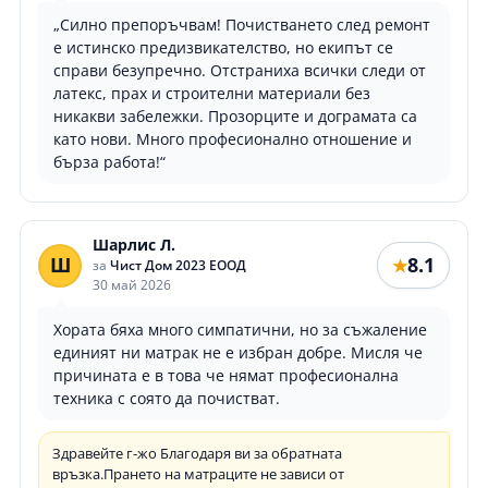
„Силно препоръчвам! Почистването след ремонт
е истинско предизвикателство, но екипът се
справи безупречно. Отстраниха всички следи от
латекс, прах и строителни материали без
никакви забележки. Прозорците и дограмата са
като нови. Много професионално отношение и
бърза работа!“
Шарлис Л.
Ш
8.1
★
за
Чист Дом 2023 ЕООД
30 май 2026
Хората бяха много симпатични, но за съжаление
единият ни матрак не е избран добре. Мисля че
причината е в това че нямат професионална
техника с соято да почистват.
Здравейте г-жо Благодаря ви за обратната
връзка.Прането на матраците не зависи от