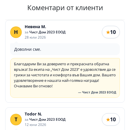
Коментари от клиенти
Невена М.
Н
10
★
за
Чист Дом 2023 ЕООД
28 юли 2026
Доволни сме.
Благодарим Ви за доверието и прекрасната обратна
връзка! За екипа на „Чист Дом 2023“ е удоволствие да се
грижи за чистотата и комфорта във Вашия дом. Вашето
удовлетворение е нашата най-голяма награда!
Очакваме Ви отново!
— Чист Дом 2023 ЕООД
Todor N.
T
10
★
за
Чист Дом 2023 ЕООД
12 юни 2026