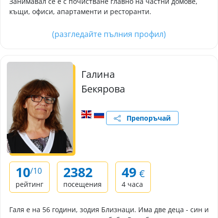
Занимавал се е с почистване главно на частни домове,
къщи, офиси, апартаменти и ресторанти.
(разгледайте пълния профил)
Галина
Бекярова
Препоръчай
10
2382
49
/10
€
рейтинг
посещения
4 часа
Галя е на 56 години, зодия Близнаци. Има две деца - син и