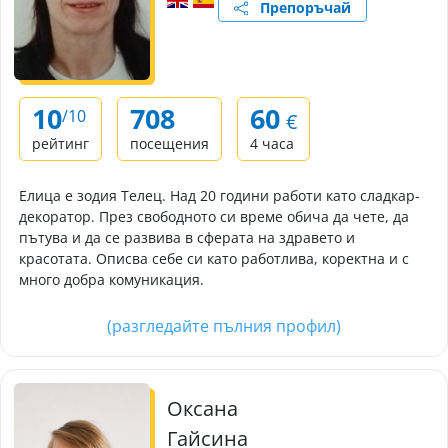
Препоръчай
10
708
60
/10
€
рейтинг
посещения
4 часа
Елица е зодия Телец. Над 20 години работи като сладкар-
декоратор. През свободното си време обича да чете, да
пътува и да се развива в сферата на здравето и
красотата. Описва себе си като работлива, коректна и с
много добра комуникация.
(разгледайте пълния профил)
Оксана
Гайсина