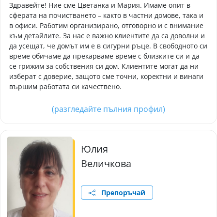
Здравейте! Ние сме Цветанка и Мария. Имаме опит в
сферата на почистването – както в частни домове, така и
в офиси. Работим организирано, отговорно и с внимание
към детайлите. За нас е важно клиентите да са доволни и
да усещат, че домът им е в сигурни ръце. В свободното си
време обичаме да прекарваме време с близките си и да
се грижим за собствения си дом. Клиентите могат да ни
изберат с доверие, защото сме точни, коректни и винаги
вършим работата си качествено.
(разгледайте пълния профил)
Юлия
Величкова
Препоръчай