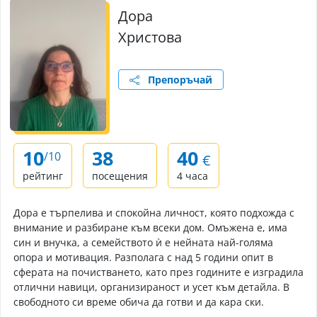
Дора
Христова
Препоръчай
10
38
40
/10
€
рейтинг
посещения
4 часа
Дора е търпелива и спокойна личност, която подхожда с
внимание и разбиране към всеки дом. Омъжена е, има
син и внучка, а семейството ѝ е нейната най-голяма
опора и мотивация. Разполага с над 5 години опит в
сферата на почистването, като през годините е изградила
отлични навици, организираност и усет към детайла. В
свободното си време обича да готви и да кара ски.