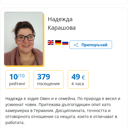
Надежда
Карашова
Препоръчай
10
379
49
/10
€
рейтинг
посещения
4 часа
Надежда е зодия Овен и е семейна. По природа е весел и
усмихнат човек. Притежава дългогодишен опит като
камериерка в Германия. Дисциплината, точността и
отговорното отношение са нещата, които я отличават в
работата.