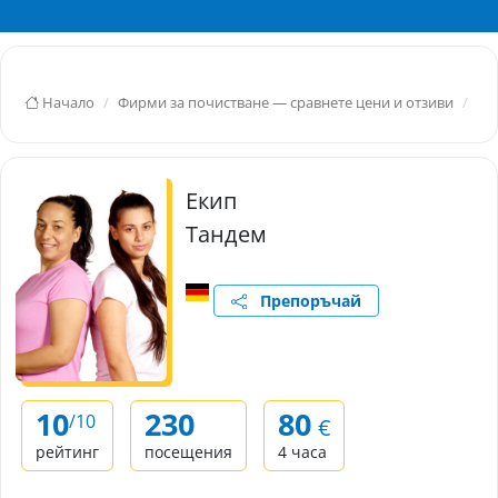
Начало
Фирми за почистване — сравнете цени и отзиви
Об
Екип
Тандем
Препоръчай
10
230
80
/10
€
рейтинг
посещения
4 часа