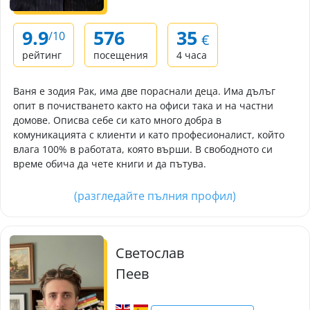
9.9
576
35
/10
€
рейтинг
посещения
4 часа
Ваня е зодия Рак, има две пораснали деца. Има дълъг
опит в почистването както на офиси така и на частни
домове. Описва себе си като много добра в
комуникацията с клиенти и като професионалист, който
влага 100% в работата, която върши. В свободното си
време обича да чете книги и да пътува.
(разгледайте пълния профил)
Светослав
Пеев