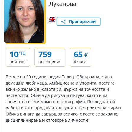
Луканова
Препоръчай
10
759
65
/10
€
рейтинг
посещения
4 часа
Петя е на 39 години, зодия Телец. Обвързана, с два
домашни любимеца. Амбициозна и упорита, постига
всичко желано в живота си, държи на точността и
честността. Обича да рисува и пътува, както и да
запечатва всеки момент с фотография. Последната ѝ
работа е като продавач консултант в строителна фирма.
Обича винаги да завършва всичко, с което се захване,
дисциплинирана и отговорна личност е.