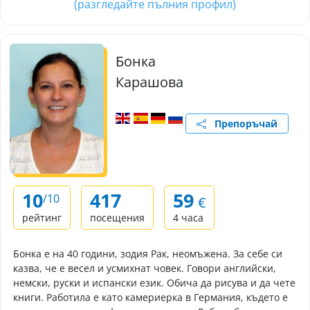
(разгледайте пълния профил)
Бонка
Карашова
Препоръчай
10
417
59
/10
€
рейтинг
посещения
4 часа
Бонка е на 40 години, зодия Рак, неомъжена. За себе си
казва, че е весел и усмихнат човек. Говори английски,
немски, руски и испански език. Обича да рисува и да чете
книги. Работила е като камериерка в Германия, където е