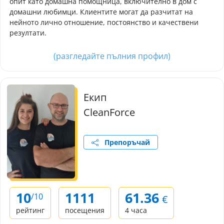
опит като домашна помощница, включително в дом с
домашни любимци. Клиентите могат да разчитат на
нейното лично отношение, постоянство и качествени
резултати.
(разгледайте пълния профил)
Екип
CleanForce
Препоръчай
10
1111
61.36
/10
€
рейтинг
посещения
4 часа