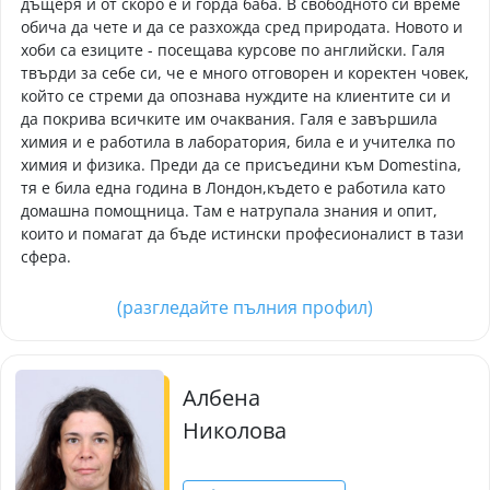
дъщеря и от скоро е и горда баба. В свободното си време
обича да чете и да се разхожда сред природата. Новото и
хоби са езиците - посещава курсове по английски. Галя
твърди за себе си, че е много отговорен и коректен човек,
който се стреми да опознава нуждите на клиентите си и
да покрива всичките им очаквания. Галя е завършила
химия и е работила в лаборатория, била е и учителка по
химия и физика. Преди да се присъедини към Domestina,
тя е била една година в Лондон,където е работила като
домашна помощница. Там е натрупала знания и опит,
които и помагат да бъде истински професионалист в тази
сфера.
(разгледайте пълния профил)
Албена
Николова