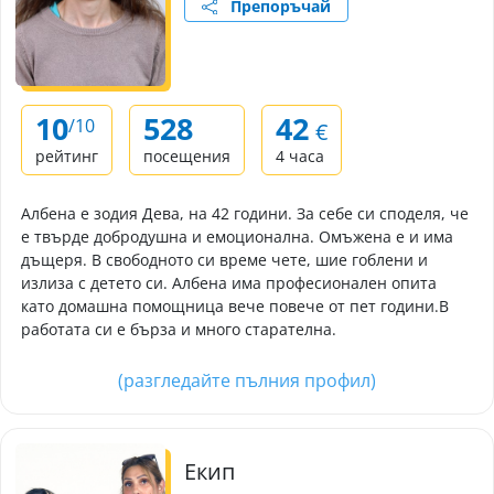
Препоръчай
10
528
42
/10
€
рейтинг
посещения
4 часа
Албена е зодия Дева, на 42 години. За себе си споделя, че
е твърде добродушна и емоционална. Омъжена е и има
дъщеря. В свободното си време чете, шие гоблени и
излиза с детето си. Албена има професионален опита
като домашна помощница вече повече от пет години.В
работата си е бърза и много старателна.
(разгледайте пълния профил)
Екип