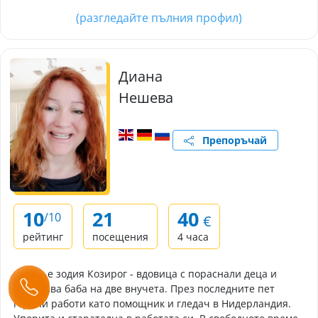
(разгледайте пълния профил)
Диана
Нешева
Препоръчай
10
21
40
/10
€
рейтинг
посещения
4 часа
Диана е зодия Козирог - вдовица с пораснали деца и
щастлива баба на две внучета. През последните пет
години работи като помощник и гледач в Нидерландия.