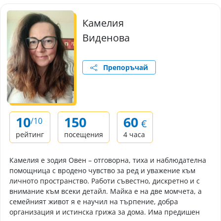
Камелия
Виденова
Препоръчай
10
150
60
/10
€
рейтинг
посещения
4 часа
Камелия е зодия Овен – отговорна, тиха и наблюдателна
помощница с вродено чувство за ред и уважение към
личното пространство. Работи съвестно, дискретно и с
внимание към всеки детайл. Майка е на две момчета, а
семейният живот я е научил на търпение, добра
организация и истинска грижа за дома. Има предишен