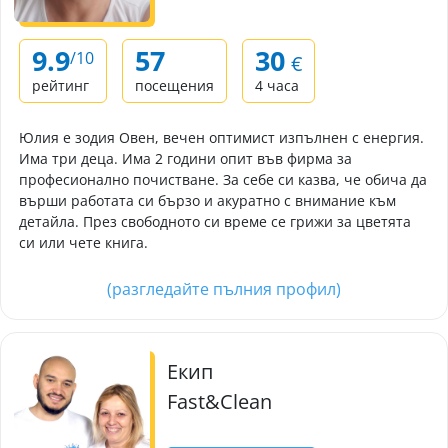
9.9
57
30
/10
€
рейтинг
посещения
4 часа
Юлия е зодия Овен, вечен оптимист изпълнен с енергия.
Има три деца. Има 2 години опит във фирма за
професионално почистване. За себе си казва, че обича да
върши работата си бързо и акуратно с внимание към
детайла. През свободното си време се грижи за цветята
си или чете книга.
(разгледайте пълния профил)
Екип
Fast&Clean