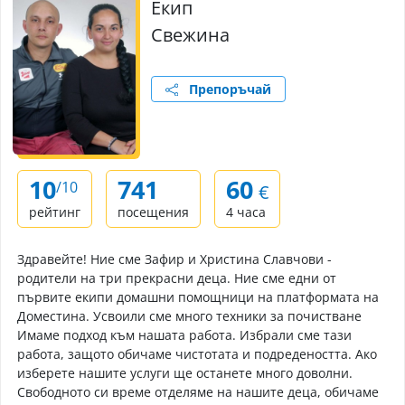
Екип
Свежина
Препоръчай
10
741
60
/10
€
рейтинг
посещения
4 часа
Здравейте! Ние сме Зафир и Христина Славчови -
родители на три прекрасни деца. Ние сме едни от
първите екипи домашни помощници на платформата на
Доместина. Усвоили сме много техники за почистване
Имаме подход към нашата работа. Избрали сме тази
работа, защото обичаме чистотата и подредеността. Ако
изберете нашите услуги ще останете много доволни.
Свободното си време отделяме на нашите деца, обичаме