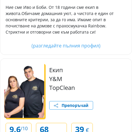
Ние сме Иво и Боби. От 18 години сме екип в
живота.Обичаме домашния уют, а чистота е един от
основните критерии, за да го има. Имаме опит в
почистване на домове с прахосмукачка Rainbow.
Стриктни и отговорни сме към работата си!
(разгледайте пълния профил)
Екип
Y&M
TopClean
Препоръчай
9.6
68
39
/10
€