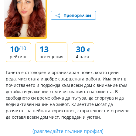
Препоръчай
10
13
30
/10
€
рейтинг
посещения
4 часа
Ганета е отговорен и организиран човек, който цени
реда, чистотата и добре свършената работа. Има опит в
почистването и подхожда към всеки дом с внимание към
детайла и уважение към изискванията на клиента. В
свободното си време обича да пътува, да спортува и да
води активен начин на живот. Клиентите могат да
разчитат на нейната коректност, старателност и стремеж
да оставя всеки дом чист, подреден и уютен.
(разгледайте пълния профил)