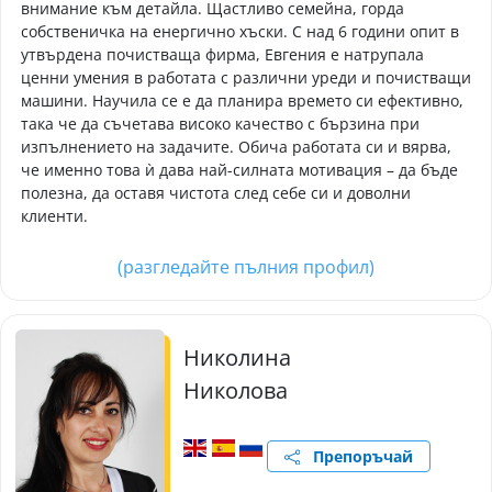
внимание към детайла. Щастливо семейна, горда
собственичка на енергично хъски. С над 6 години опит в
утвърдена почистваща фирма, Евгения е натрупала
ценни умения в работата с различни уреди и почистващи
машини. Научила се е да планира времето си ефективно,
така че да съчетава високо качество с бързина при
изпълнението на задачите. Обича работата си и вярва,
че именно това ѝ дава най-силната мотивация – да бъде
полезна, да оставя чистота след себе си и доволни
клиенти.
(разгледайте пълния профил)
Николина
Николова
Препоръчай