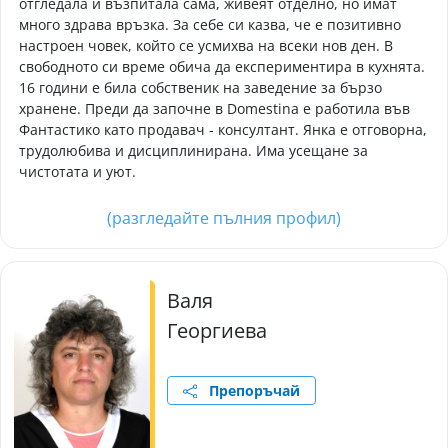
отгледала и възпитала сама, живеят отделно, но имат
много здрава връзка. За себе си казва, че е позитивно
настроен човек, който се усмихва на всеки нов ден. В
свободното си време обича да експериментира в кухнята.
16 години е била собственик на заведение за бързо
хранене. Преди да започне в Domestina е работила във
Фантастико като продавач - консултант. Янка е отговорна,
трудолюбива и дисциплинирана. Има усещане за
чистотата и уют.
(разгледайте пълния профил)
Валя
Георгиева
Препоръчай