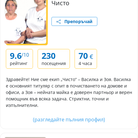
Чисто
Препоръчай
9.6
230
70
/10
€
рейтинг
посещения
4 часа
Здравейте! Ние сме екип „Чисто“ – Василка и Зоя. Василка
е основният титуляр с опит в почистването на домове и
офиси, а Зоя – нейната майка е доверен партньор и верен
помощник във всяка задача. Стриктни, точни и
изпълнителни.
(разгледайте пълния профил)