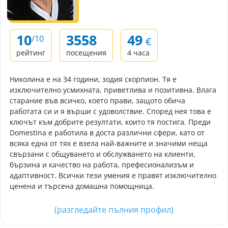
10
3558
49
/10
€
рейтинг
посещения
4 часа
Николина е на 34 години, зодия скорпион. Тя е
изключително усмихната, приветлива и позитивна. Влага
старание във всичко, което прави, защото обича
работата си и я върши с удоволствие. Според нея това е
ключът към добрите резултати, които тя постига. Преди
Domestina е работила в доста различни сфери, като от
всяка една от тях е взела най-важните и значими неща
свързани с общуването и обслужването на клиенти,
бързина и качество на работа, префесионализъм и
адаптивност. Всички тези умения е правят изключително
ценена и търсена домашна помощница.
(разгледайте пълния профил)