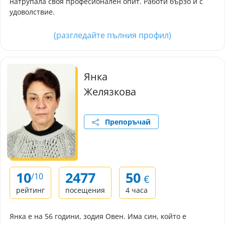
натрупала своя професионален опит. Работи бързо и с
удоволствие.
(разгледайте пълния профил)
Янка
Желязкова
Препоръчай
10
2477
50
/10
€
рейтинг
посещения
4 часа
Янка e на 56 години, зодия Овен. Има син, който е