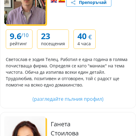
Препоръчай
9.6
23
40
/10
€
рейтинг
посещения
4 часа
Светослав е зодия Телец. Работил е една година в голяма
почистваща фирма. Определя се като "маниак" на тема
чистота. Обича да изпипва всеки един детайл.
Трудолюбив, позитивен и отговорен, той с радост ще
помогне на всяко едно домакинство.
(разгледайте пълния профил)
Ганета
Стоилова