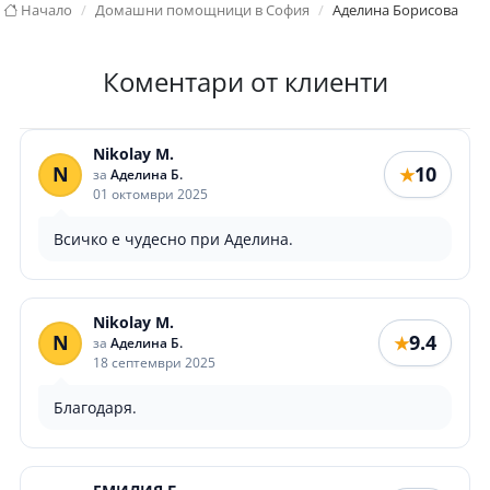
Начало
Домашни помощници в София
Аделина Борисова
Коментари от клиенти
Nikolay M.
N
10
★
за
Аделина Б.
01 октомври 2025
Всичко е чудесно при Аделина.
Nikolay M.
N
9.4
★
за
Аделина Б.
18 септември 2025
Благодаря.