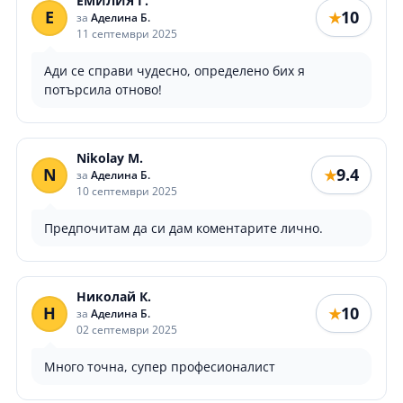
ЕМИЛИЯ Г.
Е
10
★
за
Аделина Б.
11 септември 2025
Ади се справи чудесно, определено бих я
потърсила отново!
Nikolay M.
N
9.4
★
за
Аделина Б.
10 септември 2025
Предпочитам да си дам коментарите лично.
Николай К.
Н
10
★
за
Аделина Б.
02 септември 2025
Много точна, супер професионалист