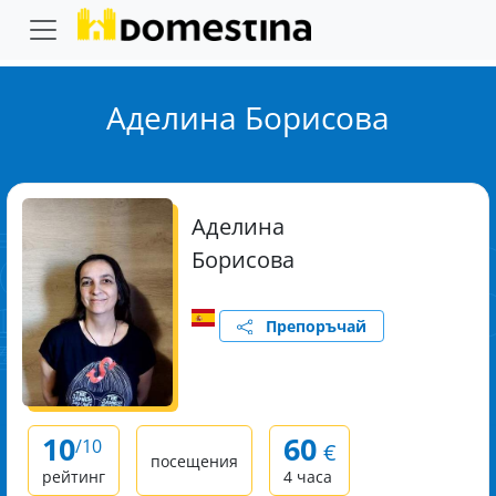
Аделина Борисова
Аделина
Борисова
Препоръчай
10
60
/10
€
посещения
рейтинг
4 часа