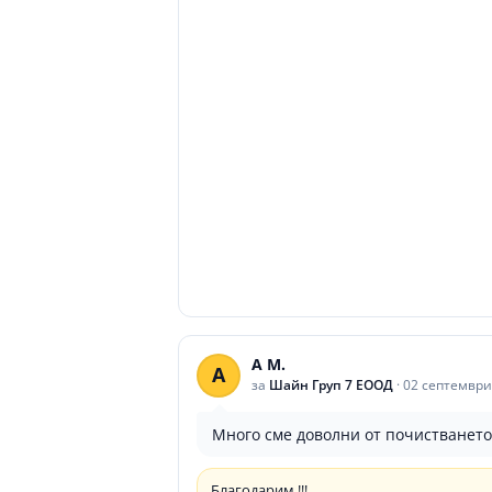
A M.
A
за
Шайн Груп 7 ЕООД
·
02 септември
Много сме доволни от почистванет
Благодарим !!!