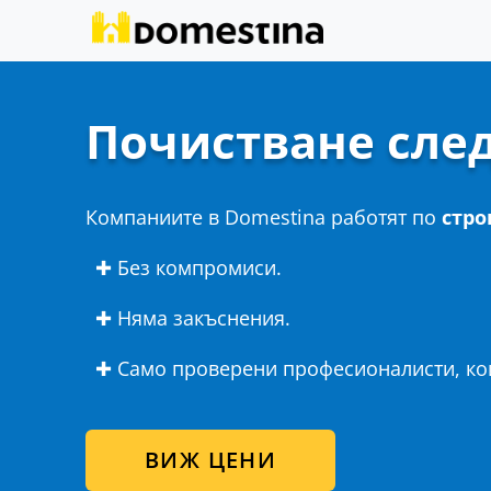
Почистване сле
Компаниите в Domestina работят по
стро
✚ Без компромиси.
✚ Няма закъснения.
✚ Само проверени професионалисти, кои
ВИЖ ЦЕНИ