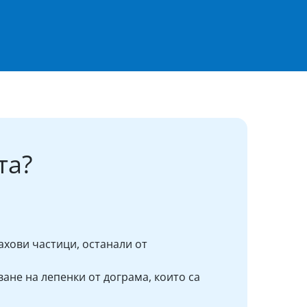
та?
ахови частици, останали от
ане на лепенки от дограма, които са