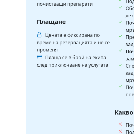
Под
почистващи препарати
Об
дез
Плащане
По
мръ
Цената е фиксирана по
Пр
време на резервацията и не се
зад
променя
По
Плаща се в брой на екипа
зам
след приключване на услугата
Спе
зад
мръ
Поч
пов
Какво
Поч
Под