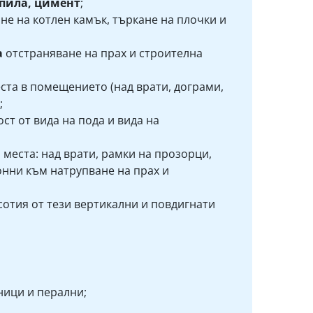
епила, цимент
;
не на котлен камък, търкане на плочки и
а
отстраняване на прах и строителна
ста в помещението (над врати, дограми,
;
ст от вида на пода и вида на
и
места: над врати, рамки на прозорци,
онни към натрупване на прах и
сотия от тези вертикални и повдигнати
ници и перални;