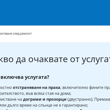
истване след ремонт
кво да очаквате от услуга
 включва услугата?
лостно
отстраняване на праха
, включително фините пр
оителството, във всяка стая на дома;
чистване на
дограми и прозорци
(двустранно); Премахв
яли дълго време на слънце не е гарантирано;