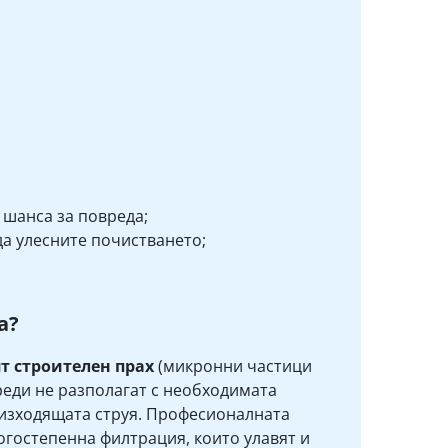
 шанса за повреда;
да улесните почистването;
а?
т строителен прах
(микронни частици
реди не разполагат с необходимата
 изходящата струя. Професионалната
гостепенна филтрация, които улавят и