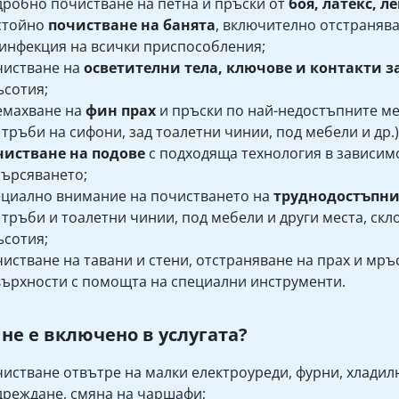
робно почистване на петна и пръски от
боя, латекс, л
стойно
почистване на банята
, включително отстранява
инфекция на всички приспособления;
чистване на
осветителни тела, ключове и контакти з
сотия;
емахване на
фин прах
и пръски по най-недостъпните ме
 тръби на сифони, зад тоалетни чинии, под мебели и др.)
чистване на подове
с подходяща технология в зависимо
ърсяването;
циално внимание на почистването на
труднодостъпн
 тръби и тоалетни чинии, под мебели и други места, скл
сотия;
истване на тавани и стени, отстраняване на прах и мръ
ърхности с помощта на специални инструменти.
 не е включено в услугата?
истване отвътре на малки електроуреди, фурни, хладил
реждане, смяна на чаршафи;