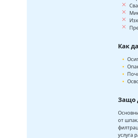
Сва
Мие
Изх
Пре
Как д
Осиг
Опак
Почи
Осво
Защо 
Основни
от шпак
филтрац
услуга 