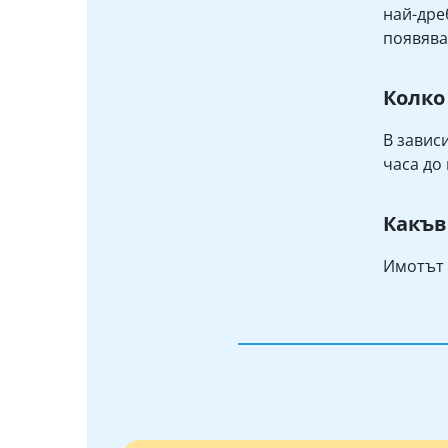
най-дре
появява
Колко
В завис
часа до 
Какъв
Имотът 