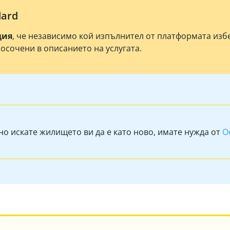
dard
ция
, че независимо кой изпълнител от платформата из
посочени в описанието на услугата.
но искате жилището ви да е като ново, имате нужда от
О