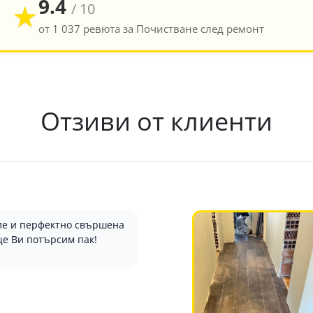
9.4
★
/ 10
от 1 037 ревюта за Почистване след ремонт
Отзиви от клиенти
ние и перфектно свършена
ще Ви потърсим пак!