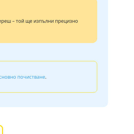
береш – той ще изпълни прецизно
сновно почистване
.