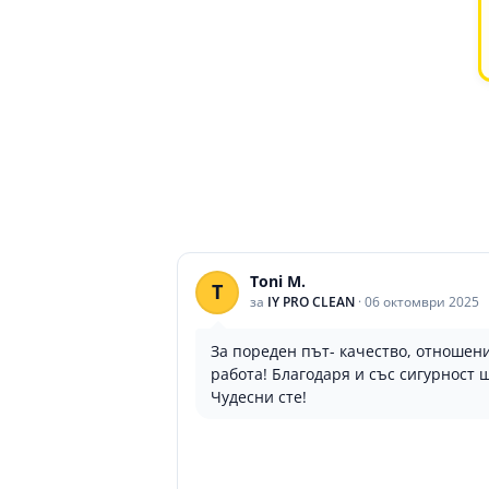
Toni M.
T
за
IY PRO CLEAN
·
06 октомври 2025
За пореден път- качество, отноше
работа! Благодаря и със сигурност 
Чудесни сте!