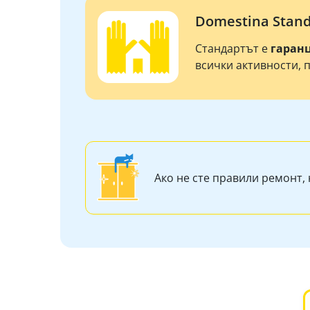
Domestina Stan
Стандартът е
гаран
всички активности, 
Ако не сте правили ремонт, 