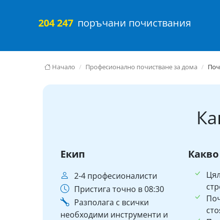
204 247
поръчани почиствания
Начало
Професионално почистване за дома
Поч
Ка
Екип
Какво
Ця
2-4 професионалисти
стр
Пристига точно в 08:30
По
Разполага с всички
сто
необходими инструменти и