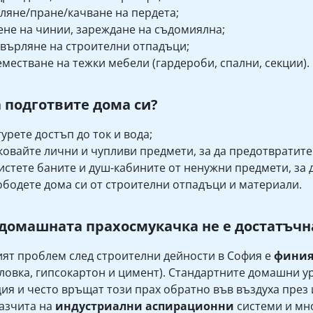
ляне/пране/качване на пердета;
не на чинии, зареждане на съдомиялна;
върляне на строителни отпадъци;
местване на тежки мебели (гардероби, спални, секции).
а подготвите дома си?
урете достъп до ток и вода;
овайте лични и чупливи предмети, за да предотвратите
стете баните и душ-кабините от ненужни предмети, за 
бодете дома си от строителни отпадъци и материали.
домашната прахосмукачка не е достатъчн
ят проблем след строителни дейности в София е
финия
ловка, гипсокартон и цимент). Стандартните домашни у
ия и често връщат този прах обратно във въздуха през
разчита на
индустриални аспирационни
системи и мно