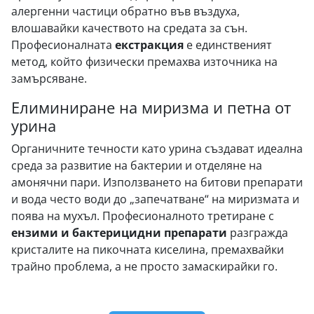
алергенни частици обратно във въздуха,
влошавайки качеството на средата за сън.
Професионалната
екстракция
е единственият
метод, който физически премахва източника на
замърсяване.
Елиминиране на миризма и петна от
урина
Органичните течности като урина създават идеална
среда за развитие на бактерии и отделяне на
амонячни пари. Използването на битови препарати
и вода често води до „запечатване“ на миризмата и
поява на мухъл. Професионалното третиране с
ензими и бактерицидни препарати
разгражда
кристалите на пикочната киселина, премахвайки
трайно проблема, а не просто замаскирайки го.