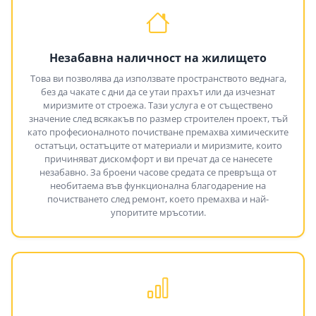
Незабавна наличност на жилището
Това ви позволява да използвате пространството веднага,
без да чакате с дни да се утаи прахът или да изчезнат
миризмите от строежа. Тази услуга е от съществено
значение след всякакъв по размер строителен проект, тъй
като професионалното почистване премахва химическите
остатъци, остатъците от материали и миризмите, които
причиняват дискомфорт и ви пречат да се нанесете
незабавно. За броени часове средата се превръща от
необитаема във функционална благодарение на
почистването след ремонт, което премахва и най-
упоритите мръсотии.