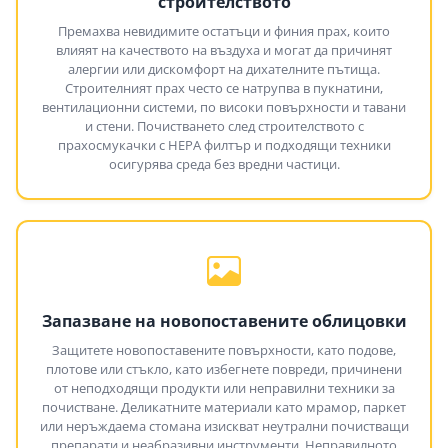
строителството
Премахва невидимите остатъци и финия прах, които
влияят на качеството на въздуха и могат да причинят
алергии или дискомфорт на дихателните пътища.
Строителният прах често се натрупва в пукнатини,
вентилационни системи, по високи повърхности и тавани
и стени. Почистването след строителството с
прахосмукачки с HEPA филтър и подходящи техники
осигурява среда без вредни частици.
Запазване на новопоставените облицовки
Защитете новопоставените повърхности, като подове,
плотове или стъкло, като избегнете повреди, причинени
от неподходящи продукти или неправилни техники за
почистване. Деликатните материали като мрамор, паркет
или неръждаема стомана изискват неутрални почистващи
препарати и неабразивни инструменти. Неправилното