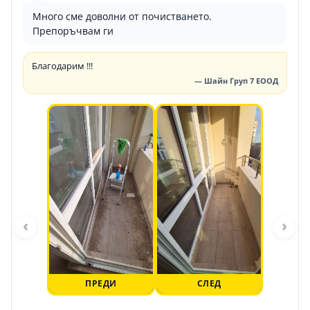
Много сме доволни от почистването.
Препоръчвам ги
Благодарим !!!
— Шайн Груп 7 ЕООД
‹
›
ПРЕДИ
СЛЕД