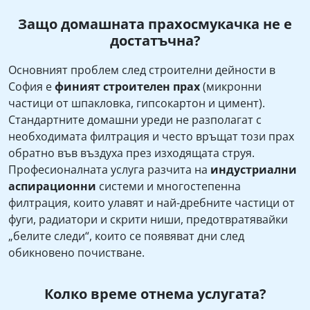
Защо домашната прахосмукачка не е
достатъчна?
Основният проблем след строителни дейности в
София е
финият строителен прах
(микронни
частици от шпакловка, гипсокартон и цимент).
Стандартните домашни уреди не разполагат с
необходимата филтрация и често връщат този прах
обратно във въздуха през изходящата струя.
Професионалната услуга разчита на
индустриални
аспирационни
системи и многостепенна
филтрация, които улавят и най-дребните частици от
фуги, радиатори и скрити ниши, предотвратявайки
„белите следи“, които се появяват дни след
обикновено почистване.
Колко време отнема услугата?