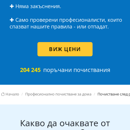
✚ Няма закъснения.
✚ Само проверени професионалисти, които
спазват нашите правила - или отпадат.
ВИЖ ЦЕНИ
204 245
поръчани почиствания
Начало
Професионално почистване за дома
Почистване след 
Какво да очаквате от