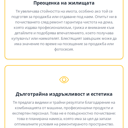
Преоценка на жилищата
Тя увеличава стойността на имота, особено ако той се
подготвя за продажба или отдаване под наем. Опитът ни в
почистването след ремонт гарантира чистота на дома,
която издава професионализъм, грижа и внимание към
детайлите и подобрява впечатлението, което получава
купувачът или наемателят. Блестящият завършек може да
има значение по време на посещение за продажба или
фотосесия.
Дълготрайна издръжливост и естетика
Тя предлага видими и трайни резултати благодарение на
комбинацията от машини, професионални продукти и
експертен персонал. Това не е повърхностно почистване:
това е планирана намеса, която има за цел да запази
оптималните условия на ремонтираното пространство.