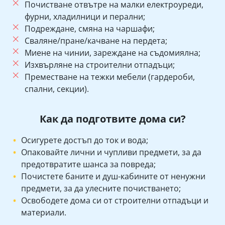
Почистване отвътре на малки електроуреди,
фурни, хладилници и перални;
Подреждане, смяна на чаршафи;
Сваляне/пране/качване на пердета;
Миене на чинии, зареждане на съдомиялна;
Изхвърляне на строителни отпадъци;
Преместване на тежки мебели (гардероби,
спални, секции).
Как да подготвите дома си?
Осигурете достъп до ток и вода;
Опаковайте лични и чупливи предмети, за да
предотвратите шанса за повреда;
Почистете баните и душ-кабините от ненужни
предмети, за да улесните почистването;
Освободете дома си от строителни отпадъци и
материали.