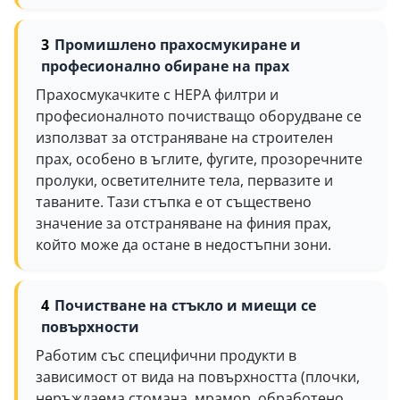
Промишлено прахосмукиране и
професионално обиране на прах
Прахосмукачките с HEPA филтри и
професионалното почистващо оборудване се
използват за отстраняване на строителен
прах, особено в ъглите, фугите, прозоречните
пролуки, осветителните тела, первазите и
таваните. Тази стъпка е от съществено
значение за отстраняване на финия прах,
който може да остане в недостъпни зони.
Почистване на стъкло и миещи се
повърхности
Работим със специфични продукти в
зависимост от вида на повърхността (плочки,
неръждаема стомана, мрамор, обработено