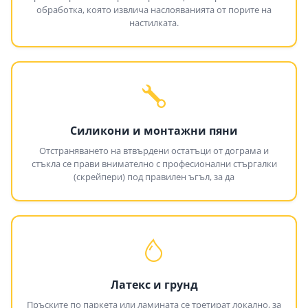
обработка, която извлича наслояванията от порите на
настилката.
Силикони и монтажни пяни
Отстраняването на втвърдени остатъци от дограма и
стъкла се прави внимателно с професионални стъргалки
(скрейпери) под правилен ъгъл, за да
Латекс и грунд
Пръските по паркета или ламината се третират локално, за