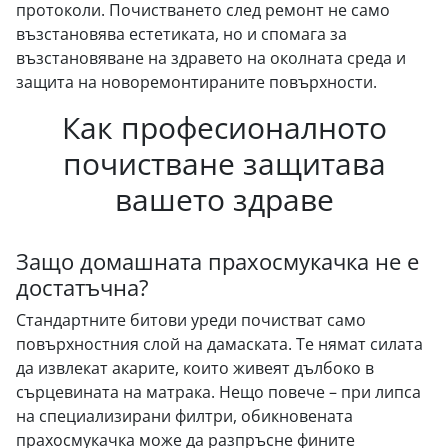
протоколи. Почистването след ремонт не само
възстановява естетиката, но и спомага за
възстановяване на здравето на околната среда и
защита на новоремонтираните повърхности.
Как професионалното
почистване защитава
вашето здраве
Защо домашната прахосмукачка не е
достатъчна?
Стандартните битови уреди почистват само
повърхностния слой на дамаската. Те нямат силата
да извлекат акарите, които живеят дълбоко в
сърцевината на матрака. Нещо повече – при липса
на специализирани филтри, обикновената
прахосмукачка може да разпръсне фините