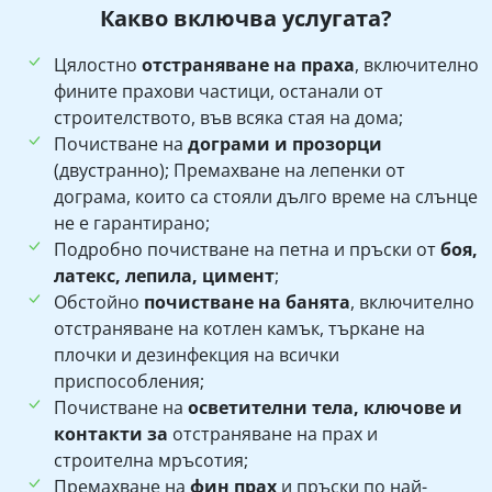
Какво включва услугата?
Цялостно
отстраняване на праха
, включително
фините прахови частици, останали от
строителството, във всяка стая на дома;
Почистване на
дограми и прозорци
(двустранно); Премахване на лепенки от
дограма, които са стояли дълго време на слънце
не е гарантирано;
Подробно почистване на петна и пръски от
боя,
латекс, лепила, цимент
;
Обстойно
почистване на банята
, включително
отстраняване на котлен камък, търкане на
плочки и дезинфекция на всички
приспособления;
Почистване на
осветителни тела, ключове и
контакти за
отстраняване на прах и
строителна мръсотия;
Премахване на
фин прах
и пръски по най-