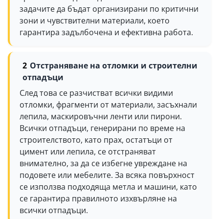
задачите да бъдат организирани по критични
зони и чувствителни материали, което
гарантира задълбочена и ефективна работа.
Отстраняване на отломки и строителни
отпадъци
След това се разчистват всички видими
отломки, фрагменти от материали, засъхнали
лепила, маскировъчни ленти или пирони.
Всички отпадъци, генерирани по време на
строителството, като прах, остатъци от
цимент или лепила, се отстраняват
внимателно, за да се избегне увреждане на
подовете или мебелите. За всяка повърхност
се използва подходяща метла и машини, като
се гарантира правилното изхвърляне на
всички отпадъци.