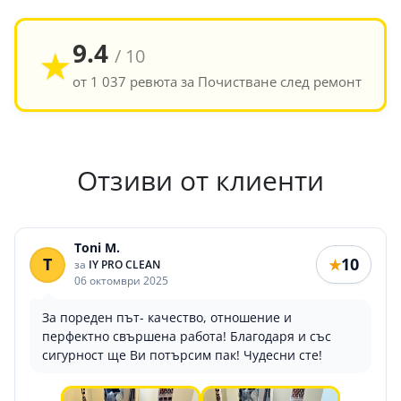
9.4
★
/ 10
от 1 037 ревюта за Почистване след ремонт
Отзиви от клиенти
Toni M.
T
10
★
за
IY PRO CLEAN
06 октомври 2025
За пореден път- качество, отношение и
перфектно свършена работа! Благодаря и със
сигурност ще Ви потърсим пак! Чудесни сте!