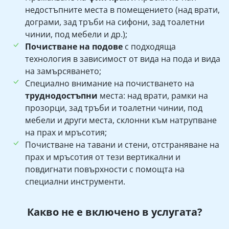
недостъпните места в помещението (над врати,
дограми, зад тръби на сифони, зад тоалетни
чинии, под мебели и др.);
Почистване на подове
с подходяща
технология в зависимост от вида на пода и вида
на замърсяването;
Специално внимание на почистването на
труднодостъпни
места: над врати, рамки на
прозорци, зад тръби и тоалетни чинии, под
мебели и други места, склонни към натрупване
на прах и мръсотия;
Почистване на тавани и стени, отстраняване на
прах и мръсотия от тези вертикални и
повдигнати повърхности с помощта на
специални инструменти.
Какво не е включено в услугата?