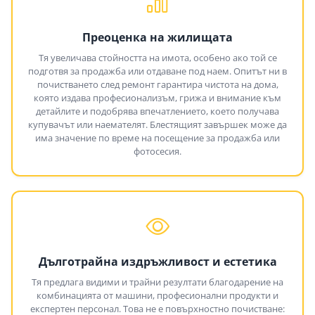
Преоценка на жилищата
Тя увеличава стойността на имота, особено ако той се
подготвя за продажба или отдаване под наем. Опитът ни в
почистването след ремонт гарантира чистота на дома,
която издава професионализъм, грижа и внимание към
детайлите и подобрява впечатлението, което получава
купувачът или наемателят. Блестящият завършек може да
има значение по време на посещение за продажба или
фотосесия.
Дълготрайна издръжливост и естетика
Тя предлага видими и трайни резултати благодарение на
комбинацията от машини, професионални продукти и
експертен персонал. Това не е повърхностно почистване: