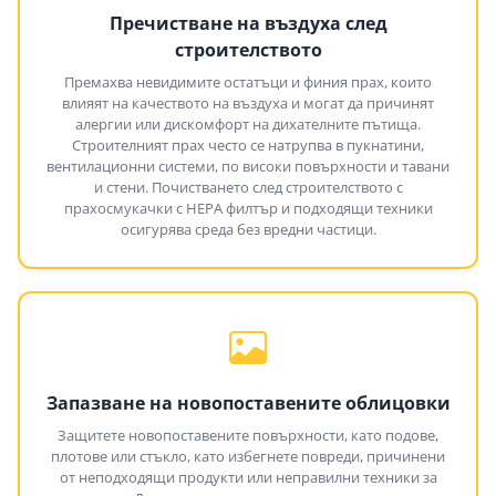
Пречистване на въздуха след
строителството
Премахва невидимите остатъци и финия прах, които
влияят на качеството на въздуха и могат да причинят
алергии или дискомфорт на дихателните пътища.
Строителният прах често се натрупва в пукнатини,
вентилационни системи, по високи повърхности и тавани
и стени. Почистването след строителството с
прахосмукачки с HEPA филтър и подходящи техники
осигурява среда без вредни частици.
Запазване на новопоставените облицовки
Защитете новопоставените повърхности, като подове,
плотове или стъкло, като избегнете повреди, причинени
от неподходящи продукти или неправилни техники за