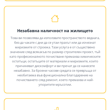
Незабавна наличност на жилището
Това ви позволява да използвате пространството веднага,
без да чакате с дни да се утаи прахът или да изчезнат
миризмите от строежа. Тази услуга е от съществено
значение след всякакъв по размер строителен проект, тъй
като професионалното почистване премахва химическите
остатъци, остатъците от материали и миризмите, които
причиняват дискомфорт и ви пречат да се нанесете
незабавно. За броени часове средата се превръща от
необитаема във функционална благодарение на
почистването след ремонт, което премахва и най-
упоритите мръсотии.