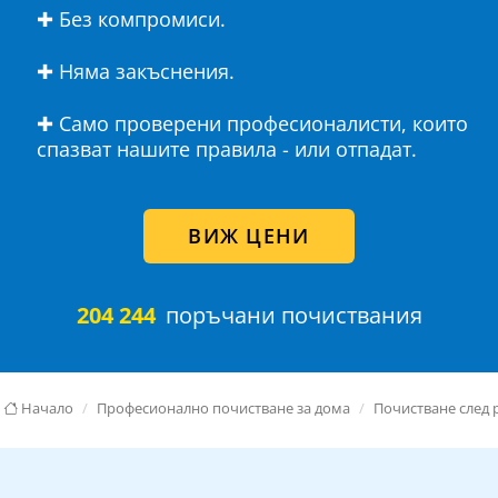
✚ Без компромиси.
✚ Няма закъснения.
✚ Само проверени професионалисти, които
спазват нашите правила - или отпадат.
ВИЖ ЦЕНИ
204 244
поръчани почиствания
Начало
Професионално почистване за дома
Почистване след 