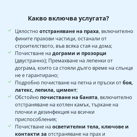
Какво включва услугата?
Цялостно
отстраняване на праха
, включително
фините прахови частици, останали от
строителството, във всяка стая на дома;
Почистване на
дограми и прозорци
(двустранно); Премахване на лепенки от
дограма, които са стояли дълго време на слънце
не е гарантирано;
Подробно почистване на петна и пръски от
боя,
латекс, лепила, цимент
;
Обстойно
почистване на банята
, включително
отстраняване на котлен камък, търкане на
плочки и дезинфекция на всички
приспособления;
Почистване на
осветителни тела, ключове и
контакти за
отстраняване на прах и