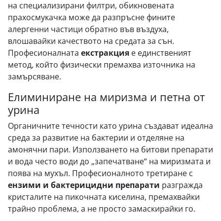
на специализирани филтри, обикновената
прахосмукачка може да разпръсне фините
алергенни частици обратно във въздуха,
влошавайки качеството на средата за сън.
Професионалната
екстракция
е единственият
метод, който физически премахва източника на
замърсяване.
Елиминиране на миризма и петна от
урина
Органичните течности като урина създават идеална
среда за развитие на бактерии и отделяне на
амонячни пари. Използването на битови препарати
и вода често води до „запечатване“ на миризмата и
поява на мухъл. Професионалното третиране с
ензими и бактерицидни препарати
разгражда
кристалите на пикочната киселина, премахвайки
трайно проблема, а не просто замаскирайки го.