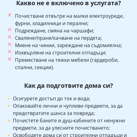
Какво не е включено в услугата?
Почистване отвътре на малки електроуреди,
фурни, хладилници и перални;
Подреждане, смяна на чаршафи;
Сваляне/пране/качване на пердета;
Миене на чинии, зареждане на съдомиялна;
Изхвърляне на строителни отпадъци;
Преместване на тежки мебели (гардероби,
спални, секции).
Как да подготвите дома си?
Осигурете достъп до ток и вода;
Опаковайте лични и чупливи предмети, за да
предотвратите шанса за повреда;
Почистете баните и душ-кабините от ненужни
предмети, за да улесните почистването;
Освободете дома си от строителни отпадъци и