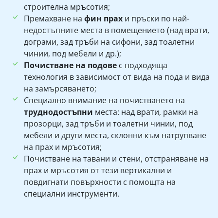
строителна мръсотия;
Премахване на
фин прах
и пръски по най-
недостъпните места в помещението (над врати,
дограми, зад тръби на сифони, зад тоалетни
чинии, под мебели и др.);
Почистване на подове
с подходяща
технология в зависимост от вида на пода и вида
на замърсяването;
Специално внимание на почистването на
труднодостъпни
места: над врати, рамки на
прозорци, зад тръби и тоалетни чинии, под
мебели и други места, склонни към натрупване
на прах и мръсотия;
Почистване на тавани и стени, отстраняване на
прах и мръсотия от тези вертикални и
повдигнати повърхности с помощта на
специални инструменти.