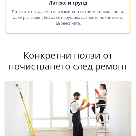
Латекс и грунд
Пръските по паркета или ламината се третират локално, за
да се разградят, без да се нарушава лаковото покритие на
дървесината.
Конкретни ползи от
почистването след ремонт