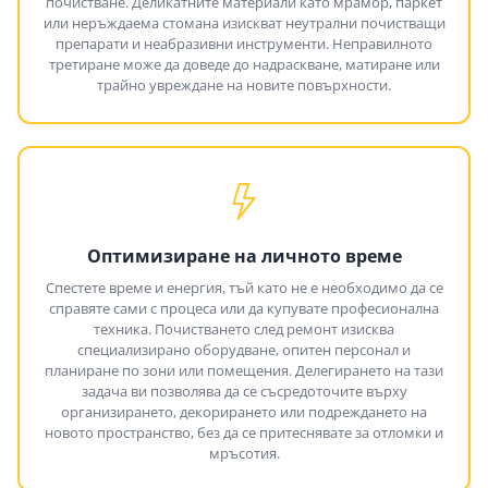
почистване. Деликатните материали като мрамор, паркет
или неръждаема стомана изискват неутрални почистващи
препарати и неабразивни инструменти. Неправилното
третиране може да доведе до надраскване, матиране или
трайно увреждане на новите повърхности.
Оптимизиране на личното време
Спестете време и енергия, тъй като не е необходимо да се
справяте сами с процеса или да купувате професионална
техника. Почистването след ремонт изисква
специализирано оборудване, опитен персонал и
планиране по зони или помещения. Делегирането на тази
задача ви позволява да се съсредоточите върху
организирането, декорирането или подреждането на
новото пространство, без да се притеснявате за отломки и
мръсотия.