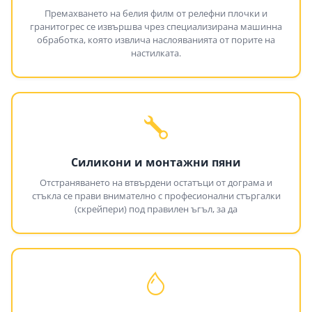
Премахването на белия филм от релефни плочки и
гранитогрес се извършва чрез специализирана машинна
обработка, която извлича наслояванията от порите на
настилката.
Силикони и монтажни пяни
Отстраняването на втвърдени остатъци от дограма и
стъкла се прави внимателно с професионални стъргалки
(скрейпери) под правилен ъгъл, за да