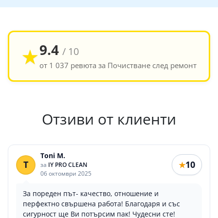
9.4
★
/ 10
от 1 037 ревюта за Почистване след ремонт
Отзиви от клиенти
Toni M.
T
10
★
за
IY PRO CLEAN
06 октомври 2025
За пореден път- качество, отношение и
перфектно свършена работа! Благодаря и със
сигурност ще Ви потърсим пак! Чудесни сте!