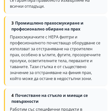
се гарантира правилното изхвърляне на
всички отпадъци.
Промишлено прахосмукиране и
професионално обиране на прах
Прахосмукачките с HEPA филтри и
професионалното почистващо оборудване се
използват за отстраняване на строителен
прах, особено в ъглите, фугите, прозоречните
пролуки, осветителните тела, первазите и
таваните. Тази стъпка е от съществено
значение за отстраняване на финия прах,
който може да остане в недостъпни зони.
Почистване на стъкло и миещи се
повърхности
Работим със специфични продукти в