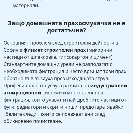
материали.
Защо домашната прахосмукачка не е
достатъчна?
Основният проблем след строителни дейности в
София е
финият строителен прах
(микронни
частици от шпакловка, гипсокартон и цимент).
Стандартните домашни уреди не разполагат с
необходимата филтрация и често връщат този прах
обратно във въздуха през изходящата струя.
Професионалната услуга разчита на
индустриални
аспирационни
системи и многостепенна
филтрация, които улавят и най-дребните частици от
фуги, радиатори и скрити ниши, предотвратявайки
„белите следи“, които се появяват дни след
обикновено почистване.