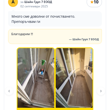
A
10
★
за
Шайн Груп 7 ЕООД
02 септември 2025
Много сме доволни от почистването.
Препоръчвам ги
Благодарим !!!
— Шайн Груп 7 ЕООД
‹
›