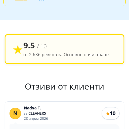
9.5
★
/ 10
от 2 636 ревюта за Основно почистване
Отзиви от клиенти
Nadya T.
N
10
★
за
CLEANERS
28 април 2026