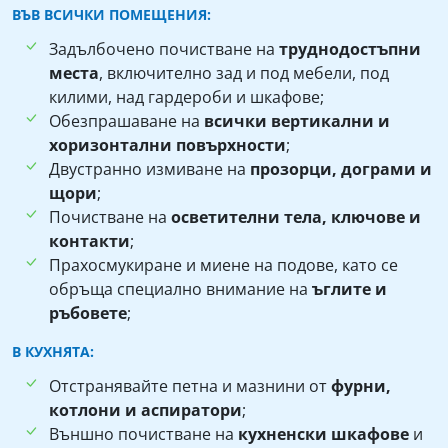
ВЪВ ВСИЧКИ ПОМЕЩЕНИЯ:
Задълбочено почистване на
труднодостъпни
места
, включително зад и под мебели, под
килими, над гардероби и шкафове;
Обезпрашаване на
всички вертикални и
хоризонтални повърхности
;
Двустранно измиване на
прозорци, дограми и
щори
;
Почистване на
осветителни тела, ключове и
контакти
;
Прахосмукиране и миене на подове, като се
обръща специално внимание на
ъглите и
ръбовете
;
В КУХНЯТА:
Отстранявайте петна и мазнини от
фурни,
котлони и аспиратори
;
Външно почистване на
кухненски шкафове
и