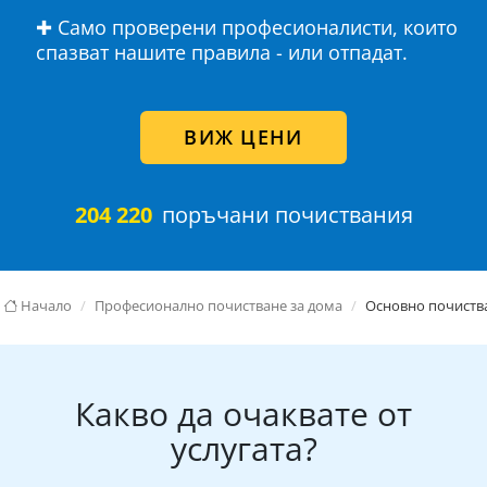
✚ Само проверени професионалисти, които
спазват нашите правила - или отпадат.
ВИЖ ЦЕНИ
204 220
поръчани почиствания
Начало
Професионално почистване за дома
Основно почиств
Какво да очаквате от
услугата?