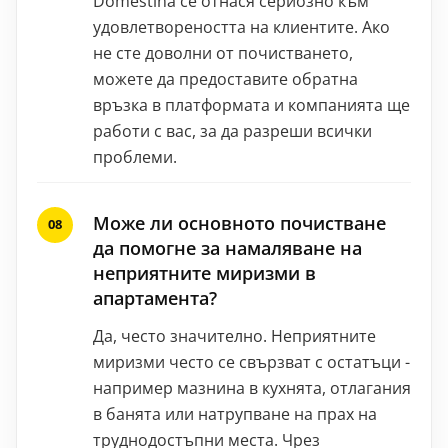
Domestina се отнася сериозно към
удовлетвореността на клиентите. Ако
не сте доволни от почистването,
можете да предоставите обратна
връзка в платформата и компанията ще
работи с вас, за да разреши всички
проблеми.
Може ли основното почистване
да помогне за намаляване на
неприятните миризми в
апартамента?
Да, често значително. Неприятните
миризми често се свързват с остатъци -
например мазнина в кухнята, отлагания
в банята или натрупване на прах на
труднодостъпни места. Чрез