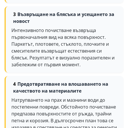
Възвръщане на блясъка и усещането за
новост
Интензивното почистване възвръща
първоначалния вид на всяка повърхност.
Паркетът, плотовете, стъклото, плочките и
смесителите възвръщат естествения си
блясък. Резултатът е визуално поразителен и
забележим от първия момент.
Предотвратяване на влошаването на
качеството на материалите
Натрупването на прах и мазнини води до
постепенни повреди. Обстойното почистване
предпазва повърхностите от ръжда, трайни
петна и корозия. В дългосрочен план това се
изразява в спестяване на средства за ремонти