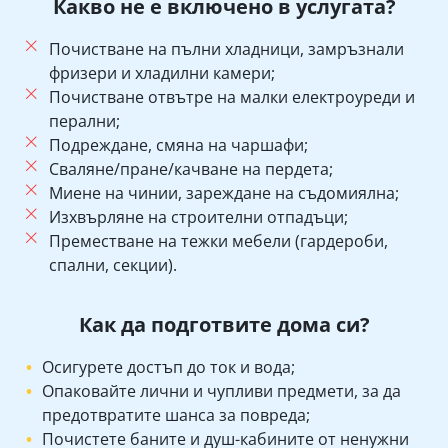
Какво не е включено в услугата?
Почистване на пълни хладници, замръзнали
фризери и хладилни камери;
Почистване отвътре на малки електроуреди и
перални;
Подреждане, смяна на чаршафи;
Сваляне/пране/качване на пердета;
Миене на чинии, зареждане на съдомиялна;
Изхвърляне на строителни отпадъци;
Преместване на тежки мебели (гардероби,
спални, секции).
Как да подготвите дома си?
Осигурете достъп до ток и вода;
Опаковайте лични и чупливи предмети, за да
предотвратите шанса за повреда;
Почистете баните и душ-кабините от ненужни