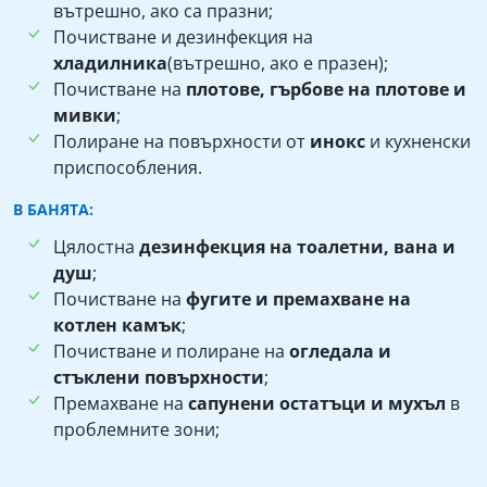
вътрешно, ако са празни;
Почистване и дезинфекция на
хладилника
(вътрешно, ако е празен);
Почистване на
плотове, гърбове на плотове и
мивки
;
Полиране на повърхности от
инокс
и кухненски
приспособления.
В БАНЯТА:
Цялостна
дезинфекция на тоалетни, вана и
душ
;
Почистване на
фугите и премахване на
котлен камък
;
Почистване и полиране на
огледала и
стъклени повърхности
;
Премахване на
сапунени остатъци и мухъл
в
проблемните зони;