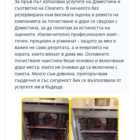
За пръв път използвах услугите на Доместина и
съответно на Cleaners. В началото без
резервирана към високата оценка и ревюта на
компанията за почистване и дори се свързах с
Доместина, за да попитам за истиността на
оценките. Изключително професионален екип -
точен, прецизен и усмихнат - защото за мен е
важен не само резултата, а и енергията на
хората, които влизат в дома ми. Основното
почистване наистина беше основно и включваше
дори места, които не очаквах да са включени с
пакета. Много съм доволна, препоръчвам
сърдечно и със сигурност бих се възползвала от
услугите им в бъдеще.