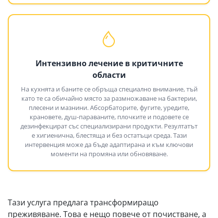
Интензивно лечение в критичните
области
На кухнята и баните се обръща специално внимание, тъй
като те са обичайно място за размножаване на бактерии,
плесени и мазнини. Абсорбаторите, фугите, уредите,
крановете, душ-параваните, плочките и подовете се
дезинфекцират със специализирани продукти. Резултатът
е хигиенична, блестяща и без остатъци среда. Тази
интервенция може да бъде адаптирана и към ключови
моменти на промяна или обновяване.
Тази услуга предлага трансформиращо
преживяване. Това е нещо повече от почистване, а