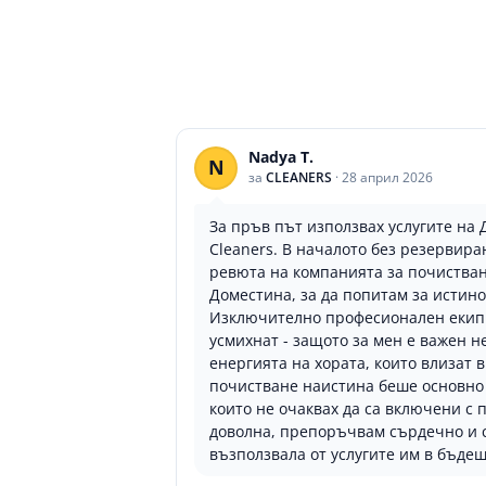
Nadya T.
N
за
CLEANERS
·
28 април 2026
За пръв път използвах услугите на 
Cleaners. В началото без резервира
ревюта на компанията за почистван
Доместина, за да попитам за истино
Изключително професионален екип 
усмихнат - защото за мен е важен не
енергията на хората, които влизат 
почистване наистина беше основно
които не очаквах да са включени с 
доволна, препоръчвам сърдечно и с
възползвала от услугите им в бъдещ