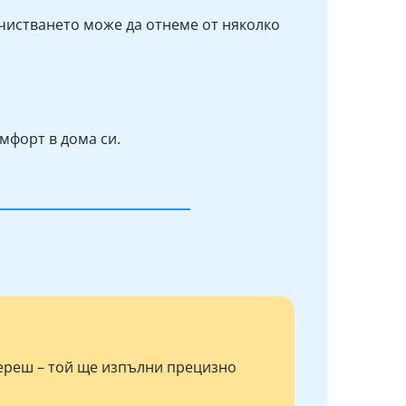
очистването може да отнеме от няколко
мфорт в дома си.
береш – той ще изпълни прецизно