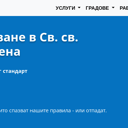
УСЛУГИ
ГРАДОВЕ
РА
не в Св. св.
ена
г стандарт
то спазват нашите правила - или отпадат.