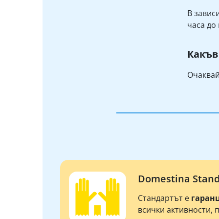
В завис
часа до 
Какъв
Очаквай
Domestina Stan
Стандартът е
гаран
всички активности, 