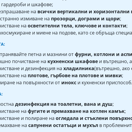
 гардероби и шкафове;
езпрашаване на
всички вертикални и хоризонтални 
странно измиване на
прозорци, дограми и щори
;
чистване на
осветителни тела, ключове и контакти
;
хосмукиране и миене на подове, като се обръща специ
ТА:
транявайте петна и мазнини от
фурни, котлони и асп
ншно почистване на
кухненски шкафове
и вътрешно, а
истване и дезинфекция на
хладилника
(вътрешно, ако 
чистване на
плотове, гърбове на плотове и мивки
;
иране на повърхности от
инокс
и кухненски приспособ
А:
лостна
дезинфекция на тоалетни, вана и душ
;
чистване на
фугите и премахване на котлен камък
;
истване и полиране на
огледала и стъклени повърхн
емахване на
сапунени остатъци и мухъл
в проблемнит