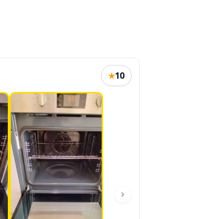
10
★
›