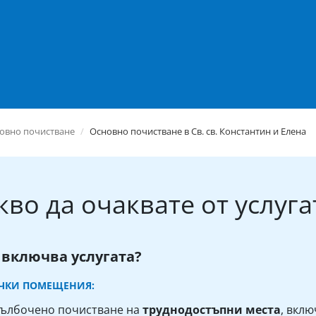
овно почистване
Основно почистване в Св. св. Константин и Елена
кво да очаквате от услуга
 включва услугата?
ИЧКИ ПОМЕЩЕНИЯ:
ълбочено почистване на
труднодостъпни места
, вклю