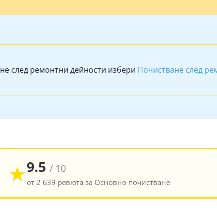
не след ремонтни дейности избери
Почистване след ре
9.5
★
/ 10
от 2 639 ревюта за Основно почистване