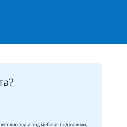
та?
чително зад и под мебели, под килими,