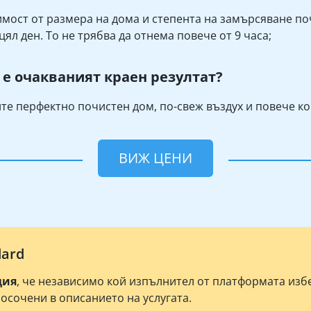
имост от размера на дома и степента на замърсяване п
цял ден. То не трябва да отнема повече от 9 часа;
 е очакваният краен резултат?
те перфектно почистен дом, по-свеж въздух и повече ко
ВИЖ ЦЕНИ
dard
ция
, че независимо кой изпълнител от платформата из
посочени в описанието на услугата.