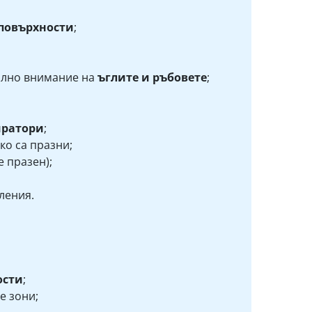
повърхности
;
ално внимание на
ъглите и ръбовете
;
иратори
;
ко са празни;
е празен);
ления.
ости
;
е зони;