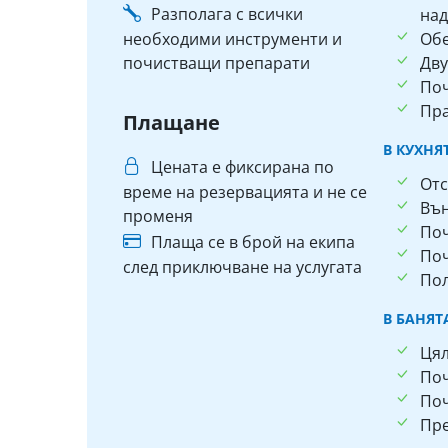
Разполага с всички
над
необходими инструменти и
Об
почистващи препарати
Дву
По
Пра
Плащане
В КУХНЯ
Цената е фиксирана по
Отс
време на резервацията и не се
Въ
променя
Поч
Плаща се в брой на екипа
По
след приключване на услугата
Пол
В БАНЯТ
Ця
По
Поч
Пр