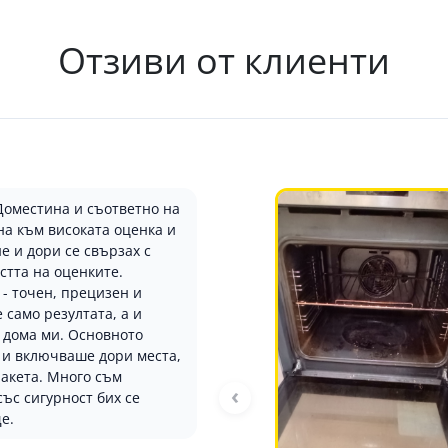
Отзиви от клиенти
Доместина и съответно на
на към високата оценка и
е и дори се свързах с
стта на оценките.
- точен, прецизен и
 само резултата, а и
в дома ми. Основното
 и включваше дори места,
пакета. Много съм
‹
ъс сигурност бих се
е.