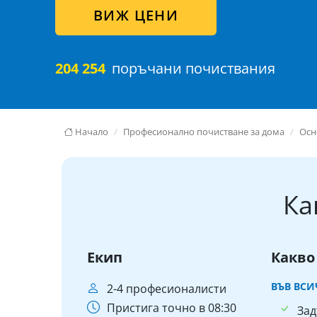
ВИЖ ЦЕНИ
204 254
поръчани почиствания
Начало
Професионално почистване за дома
Осн
Ка
Екип
Какво
ВЪВ ВС
2-4 професионалисти
Пристига точно в 08:30
Зад