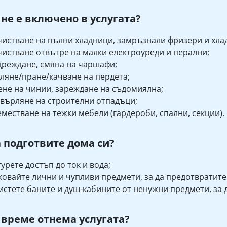
 не е включено в услугата?
истване на пълни хладници, замръзнали фризери и хла
истване отвътре на малки електроуреди и перални;
реждане, смяна на чаршафи;
ляне/пране/качване на пердета;
не на чинии, зареждане на съдомиялна;
върляне на строителни отпадъци;
местване на тежки мебели (гардероби, спални, секции).
а подготвите дома си?
урете достъп до ток и вода;
овайте лични и чупливи предмети, за да предотвратите
стете баните и душ-кабините от ненужни предмети, за 
 време отнема услугата?