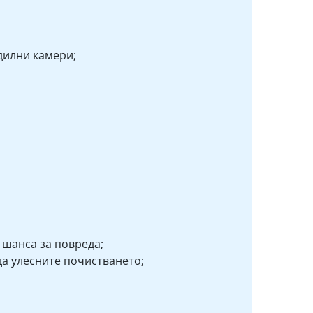
дилни камери;
 шанса за повреда;
да улесните почистването;