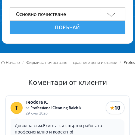
ПОРЪЧАЙ
Начало
Фирми за почистване — сравнете цени и отзиви
Profes
Коментари от клиенти
Teodora K.
T
10
★
за
Professional Cleaning Balchik
29 юли 2026
Доволна съм.Екипът си свърши работата
професионално и коректно!