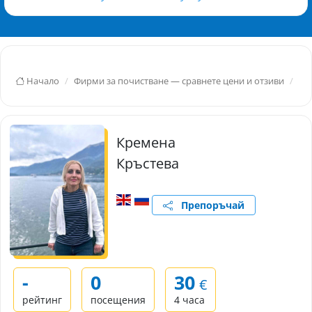
Начало
Фирми за почистване — сравнете цени и отзиви
Мл
Кремена
Кръстева
Препоръчай
-
0
30
€
рейтинг
посещения
4 часа