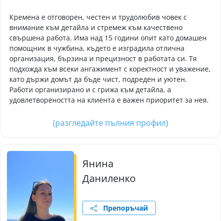
Кремена е отговорен, честен и трудолюбив човек с
внимание към детайла и стремеж към качествено
свършена работа. Има над 15 години опит като домашен
помощник в чужбина, където е изградила отлична
организация, бързина и прецизност в работата си. Тя
подхожда към всеки ангажимент с коректност и уважение,
като държи домът да бъде чист, подреден и уютен.
Работи организирано и с грижа към детайла, а
удовлетвореността на клиента е важен приоритет за нея.
(разгледайте пълния профил)
Янина
Даниленко
Препоръчай