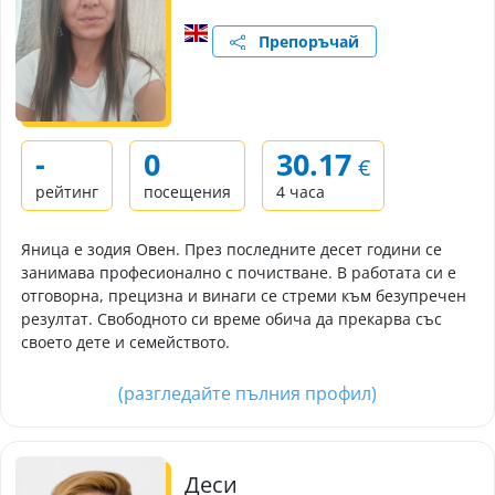
Препоръчай
-
0
30.17
€
рейтинг
посещения
4 часа
Яница е зодия Овен. През последните десет години се
занимава професионално с почистване. В работата си е
отговорна, прецизна и винаги се стреми към безупречен
резултат. Свободното си време обича да прекарва със
своето дете и семейството.
(разгледайте пълния профил)
Деси