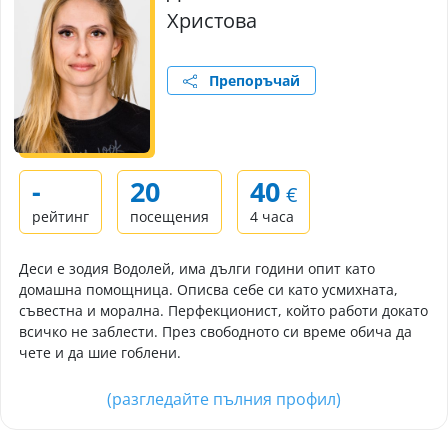
Христова
Препоръчай
-
20
40
€
рейтинг
посещения
4 часа
Деси е зодия Водолей, има дълги години опит като
домашна помощница. Описва себе си като усмихната,
съвестна и морална. Перфекционист, който работи докато
всичко не заблести. През свободното си време обича да
чете и да шие гоблени.
(разгледайте пълния профил)