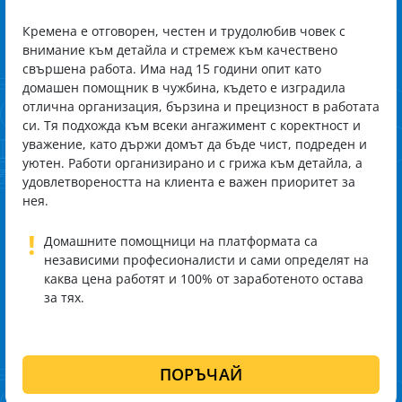
Кремена е отговорен, честен и трудолюбив човек с
внимание към детайла и стремеж към качествено
свършена работа. Има над 15 години опит като
домашен помощник в чужбина, където е изградила
отлична организация, бързина и прецизност в работата
си. Тя подхожда към всеки ангажимент с коректност и
уважение, като държи домът да бъде чист, подреден и
уютен. Работи организирано и с грижа към детайла, а
удовлетвореността на клиента е важен приоритет за
нея.
!
Домашните помощници на платформата са
независими професионалисти и сами определят на
каква цена работят и 100% от заработеното остава
за тях.
ПОРЪЧАЙ