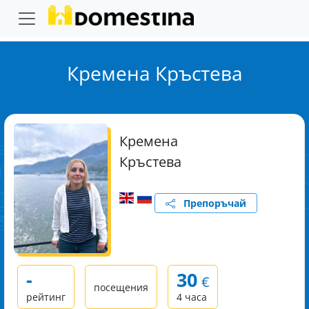
Кремена Кръстева
Кремена
Кръстева
Препоръчай
-
30
€
посещения
рейтинг
4 часа