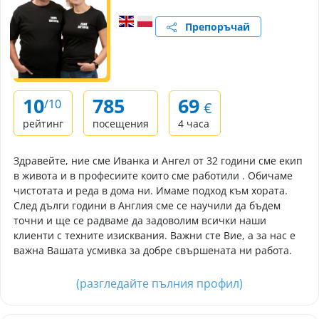
Препоръчай
10
785
69
/10
€
рейтинг
посещения
4 часа
Здравейте, ние сме Иванка и Ангел от 32 години сме екип
в живота и в професиите които сме работили . Обичаме
чистотата и реда в дома ни. Имаме подход към хората.
След дълги години в Англия сме се научили да бъдем
точни и ще се радваме да задоволим всички наши
клиенти с техните изисквания. Важни сте Вие, а за нас е
важна Вашата усмивка за добре свършената ни работа.
(разгледайте пълния профил)