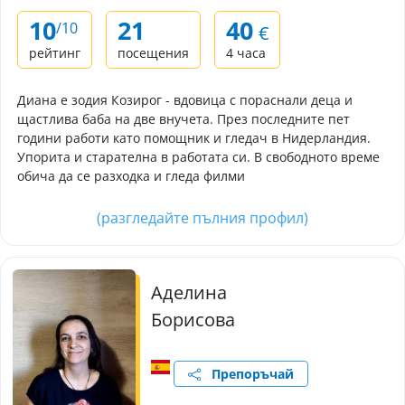
10
21
40
/10
€
рейтинг
посещения
4 часа
Диана е зодия Козирог - вдовица с пораснали деца и
щастлива баба на две внучета. През последните пет
години работи като помощник и гледач в Нидерландия.
Упорита и старателна в работата си. В свободното време
обича да се разходка и гледа филми
(разгледайте пълния профил)
Аделина
Борисова
Препоръчай