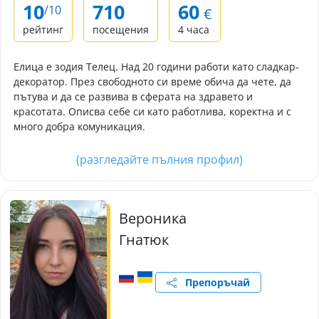
10
710
60
/10
€
рейтинг
посещения
4 часа
Елица е зодия Телец. Над 20 години работи като сладкар-
декоратор. През свободното си време обича да чете, да
пътува и да се развива в сферата на здравето и
красотата. Описва себе си като работлива, коректна и с
много добра комуникация.
(разгледайте пълния профил)
Вероника
Гнатюк
Препоръчай