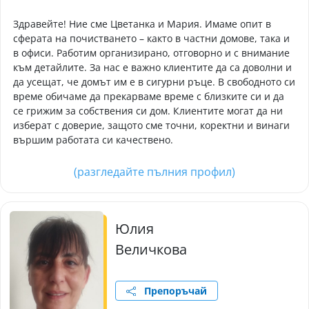
Здравейте! Ние сме Цветанка и Мария. Имаме опит в
сферата на почистването – както в частни домове, така и
в офиси. Работим организирано, отговорно и с внимание
към детайлите. За нас е важно клиентите да са доволни и
да усещат, че домът им е в сигурни ръце. В свободното си
време обичаме да прекарваме време с близките си и да
се грижим за собствения си дом. Клиентите могат да ни
изберат с доверие, защото сме точни, коректни и винаги
вършим работата си качествено.
(разгледайте пълния профил)
Юлия
Величкова
Препоръчай