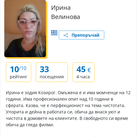
Ирина
Велинова
Препоръчай
10
33
45
/10
€
рейтинг
посещения
4 часа
Ирина е зодия Козирог. Омъжена е и има момченце на 12
години. Има професионален опит над 10 години в
сферата. Казва, че е перфекционист на тема чистотата.
Упорита и дейна в работата си, обича да внася уют и
чистота в домовете на клиентите. В свободното си време
обича да гледа филми.