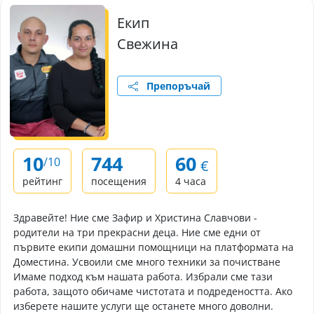
Екип
Свежина
Препоръчай
10
744
60
/10
€
рейтинг
посещения
4 часа
Здравейте! Ние сме Зафир и Христина Славчови -
родители на три прекрасни деца. Ние сме едни от
първите екипи домашни помощници на платформата на
Доместина. Усвоили сме много техники за почистване
Имаме подход към нашата работа. Избрали сме тази
работа, защото обичаме чистотата и подредеността. Ако
изберете нашите услуги ще останете много доволни.