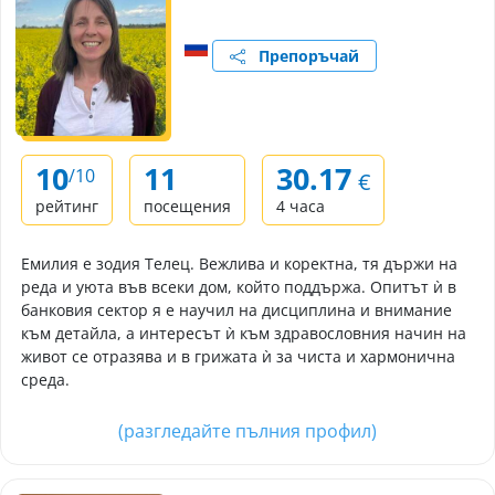
Препоръчай
10
11
30.17
/10
€
рейтинг
посещения
4 часа
Емилия е зодия Телец. Вежлива и коректна, тя държи на
реда и уюта във всеки дом, който поддържа. Опитът ѝ в
банковия сектор я е научил на дисциплина и внимание
към детайла, а интересът ѝ към здравословния начин на
живот се отразява и в грижата ѝ за чиста и хармонична
среда.
(разгледайте пълния профил)