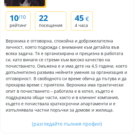
10
22
45
/10
€
рейтинг
посещения
4 часа
Вероника е отговорна, спокойна и доброжелателна
личност, която подхожда с внимание към детайла във
всяка задача. Тя е организирана и прецизна в работата
си, като винаги се стреми към високо качество на
почистването. Омъжена е и има дете на 4,5 години, което
допълнително развива нейните умения за организация и
отговорност. В свободното си време обича да пътува и да
прекарва време с приятели. Вероника има практически
опит в почистването – работила е в хотел, където е
поддържала общи части, както и в клининг компания,
където е почиствала краткосрочни апартаменти и е
изпълнявала частни поръчки за домове и жилища.
(разгледайте пълния профил)