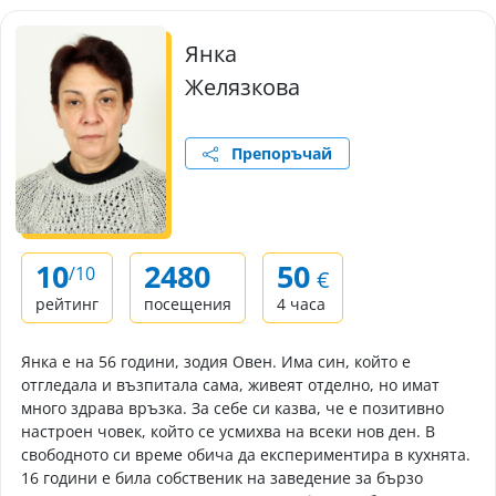
Янка
Желязкова
Препоръчай
10
2480
50
/10
€
рейтинг
посещения
4 часа
Янка e на 56 години, зодия Овен. Има син, който е
отгледала и възпитала сама, живеят отделно, но имат
много здрава връзка. За себе си казва, че е позитивно
настроен човек, който се усмихва на всеки нов ден. В
свободното си време обича да експериментира в кухнята.
16 години е била собственик на заведение за бързо