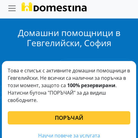
Домашни помощници в
Гевгелийски, София
Това е списък с активните домашни помощници в
Гевгелийски. Не всички са налични за поръчка в
този момент, защото са
100% резервирани
.
Натисни бутона "ПОРЪЧАЙ" за да видиш
свободните.
ПОРЪЧАЙ
Научи повече за услугата