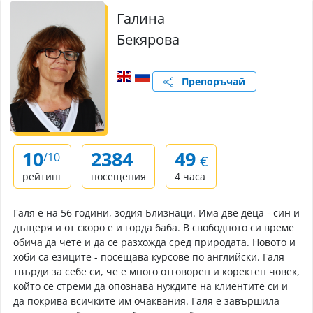
Галина
Бекярова
Препоръчай
10
2384
49
/10
€
рейтинг
посещения
4 часа
Галя е на 56 години, зодия Близнаци. Има две деца - син и
дъщеря и от скоро е и горда баба. В свободното си време
обича да чете и да се разхожда сред природата. Новото и
хоби са езиците - посещава курсове по английски. Галя
твърди за себе си, че е много отговорен и коректен човек,
който се стреми да опознава нуждите на клиентите си и
да покрива всичките им очаквания. Галя е завършила