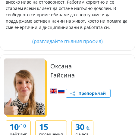
високо ниво на отговорност. Работим коректно и се
стараем всеки клиент да остане напълно доволен. В
свободното си време обичаме да спортуваме и да
поддържаме активен начин на живот, което ни помага да
сме енергични и дисциплинирани в работата си.
(разгледайте пълния профил)
Оксана
Гайсина
Препоръчай
10
15
30
/10
€
рейтинг
посещения
4 часа