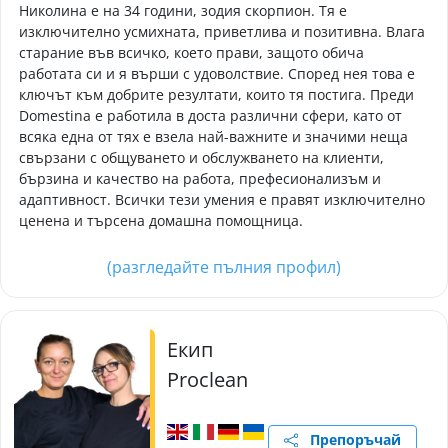
Николина е на 34 години, зодия скорпион. Тя е
изключително усмихната, приветлива и позитивна. Влага
старание във всичко, което прави, защото обича
работата си и я върши с удоволствие. Според нея това е
ключът към добрите резултати, които тя постига. Преди
Domestina е работила в доста различни сфери, като от
всяка една от тях е взела най-важните и значими неща
свързани с общуването и обслужването на клиенти,
бързина и качество на работа, префесионализъм и
адаптивност. Всички тези умения е правят изключително
ценена и търсена домашна помощница.
(разгледайте пълния профил)
Екип
Proclean
Препоръчай