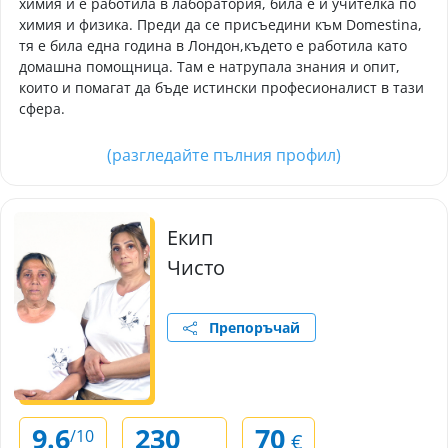
химия и е работила в лаборатория, била е и учителка по
химия и физика. Преди да се присъедини към Domestina,
тя е била една година в Лондон,където е работила като
домашна помощница. Там е натрупала знания и опит,
които и помагат да бъде истински професионалист в тази
сфера.
(разгледайте пълния профил)
Екип
Чисто
Препоръчай
9.6
230
70
/10
€