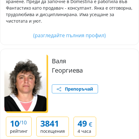
хранене. Преди да започне в Domestina е работила във
Фантастико като продавач - консултант. Янка е отговорна,
трудолюбива и дисциплинирана. Има усещане за
чистотата и уют.
(разгледайте пълния профил)
Валя
Георгиева
Препоръчай
10
3841
49
/10
€
рейтинг
посещения
4 часа