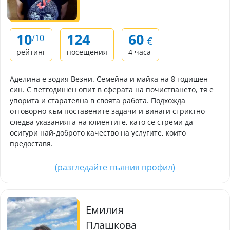
10
124
60
/10
€
рейтинг
посещения
4 часа
Аделина е зодия Везни. Семейна и майка на 8 годишен
син. С петгодишен опит в сферата на почистването, тя е
упорита и старателна в своята работа. Подхожда
отговорно към поставените задачи и винаги стриктно
следва указанията на клиентите, като се стреми да
осигури най-доброто качество на услугите, които
предоставя.
(разгледайте пълния профил)
Емилия
Плашкова