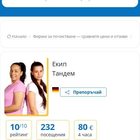
Начало
Фирми за почистване — сравнете цени и отзиви
Ге
Екип
Тандем
Препоръчай
10
232
80
/10
€
рейтинг
посещения
4 часа