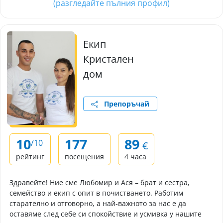
(разгледайте пълния профил)
Екип
Кристален
дом
Препоръчай
10
177
89
/10
€
рейтинг
посещения
4 часа
Здравейте! Ние сме Любомир и Ася – брат и сестра,
семейство и екип с опит в почистването. Работим
старателно и отговорно, а най-важното за нас е да
оставяме след себе си спокойствие и усмивка у нашите