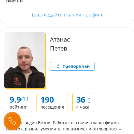
клиенти.
(разгледайте пълния профил)
Атанас
Петев
Препоръчай
9.9
190
36
/10
€
рейтинг
посещения
4 часа
Атанас е зодия Везни. Работил е в почистваща фирма,
където е развил умения за прецизност и отговорност –