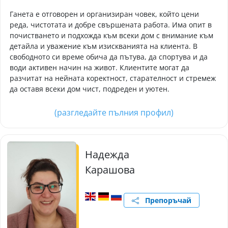
Ганета е отговорен и организиран човек, който цени
реда, чистотата и добре свършената работа. Има опит в
почистването и подхожда към всеки дом с внимание към
детайла и уважение към изискванията на клиента. В
свободното си време обича да пътува, да спортува и да
води активен начин на живот. Клиентите могат да
разчитат на нейната коректност, старателност и стремеж
да оставя всеки дом чист, подреден и уютен.
(разгледайте пълния профил)
Надежда
Карашова
Препоръчай