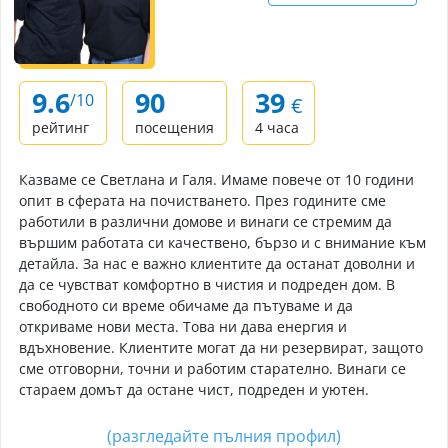
9.6
90
39
/10
€
рейтинг
посещения
4 часа
Казваме се Светлана и Галя. Имаме повече от 10 години
опит в сферата на почистването. През годините сме
работили в различни домове и винаги се стремим да
вършим работата си качествено, бързо и с внимание към
детайла. За нас е важно клиентите да останат доволни и
да се чувстват комфортно в чистия и подреден дом. В
свободното си време обичаме да пътуваме и да
откриваме нови места. Това ни дава енергия и
вдъхновение. Клиентите могат да ни резервират, защото
сме отговорни, точни и работим старателно. Винаги се
стараем домът да остане чист, подреден и уютен.
(разгледайте пълния профил)