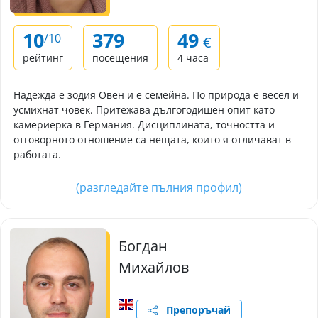
10
379
49
/10
€
рейтинг
посещения
4 часа
Надежда е зодия Овен и е семейна. По природа е весел и
усмихнат човек. Притежава дългогодишен опит като
камериерка в Германия. Дисциплината, точността и
отговорното отношение са нещата, които я отличават в
работата.
(разгледайте пълния профил)
Богдан
Михайлов
Препоръчай