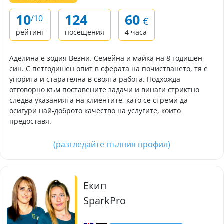
10
124
60
/10
€
рейтинг
посещения
4 часа
Аделина е зодия Везни. Семейна и майка на 8 годишен
син. С петгодишен опит в сферата на почистването, тя е
упорита и старателна в своята работа. Подхожда
отговорно към поставените задачи и винаги стриктно
следва указанията на клиентите, като се стреми да
осигури най-доброто качество на услугите, които
предоставя.
(разгледайте пълния профил)
Екип
SparkPro