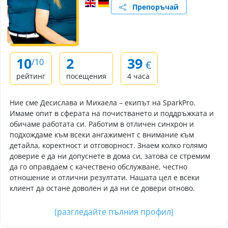
Препоръчай
10
2
39
/10
€
рейтинг
посещения
4 часа
Ние сме Десислава и Михаела – екипът на SparkPro.
Имаме опит в сферата на почистването и поддръжката и
обичаме работата си. Работим в отличен синхрон и
подхождаме към всеки ангажимент с внимание към
детайла, коректност и отговорност. Знаем колко голямо
доверие е да ни допуснете в дома си, затова се стремим
да го оправдаем с качествено обслужване, честно
отношение и отлични резултати. Нашата цел е всеки
клиент да остане доволен и да ни се довери отново.
(разгледайте пълния профил)