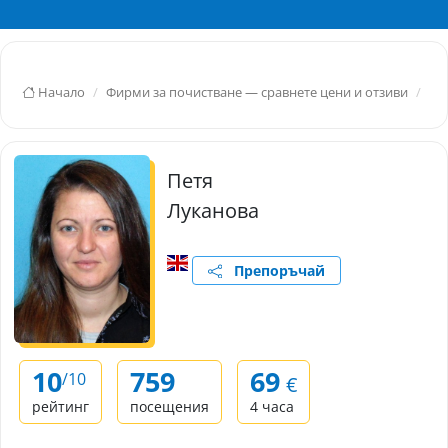
Начало
Фирми за почистване — сравнете цени и отзиви
Из
Петя
Луканова
Препоръчай
10
759
69
/10
€
рейтинг
посещения
4 часа