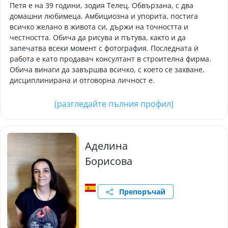
Петя е на 39 години, зодия Телец. Обвързана, с два
домашни любимеца. Амбициозна и упорита, постига
всичко желано в живота си, държи на точността и
честността. Обича да рисува и пътува, както и да
запечатва всеки момент с фотография. Последната ѝ
работа е като продавач консултант в строителна фирма.
Обича винаги да завършва всичко, с което се захване,
дисциплинирана и отговорна личност е.
(разгледайте пълния профил)
Аделина
Борисова
Препоръчай