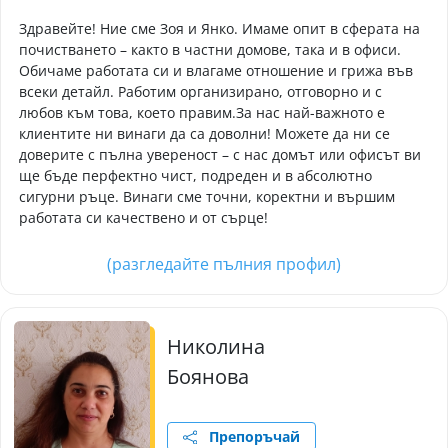
Здравейте! Ние сме Зоя и Янко. Имаме опит в сферата на
почистването – както в частни домове, така и в офиси.
Обичаме работата си и влагаме отношение и грижа във
всеки детайл. Работим организирано, отговорно и с
любов към това, което правим.​За нас най-важното е
клиентите ни винаги да са доволни! Можете да ни се
доверите с пълна увереност – с нас домът или офисът ви
ще бъде перфектно чист, подреден и в абсолютно
сигурни ръце. Винаги сме точни, коректни и вършим
работата си качествено и от сърце!
(разгледайте пълния профил)
Николина
Боянова
Препоръчай