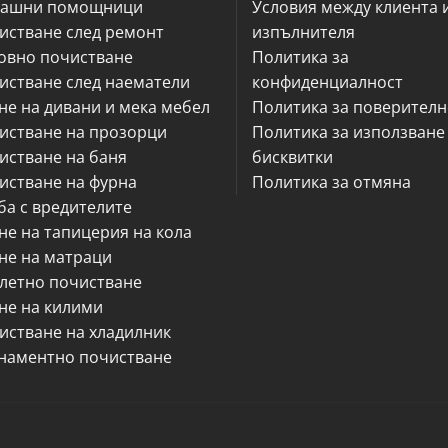
ашни помощници
Условия между клиента 
истване след ремонт
изпълнителя
овно почистване
Политика за
истване след наематели
конфиденциалност
не на дивани и мека мебел
Политика за поверителн
истване на прозорци
Политика за използване
истване на баня
бисквитки
истване на фурна
Политика за отмяна
ба с вредителите
не на тапицерия на кола
не на матраци
летно почистване
не на килими
истване на хладилник
наментно почистване