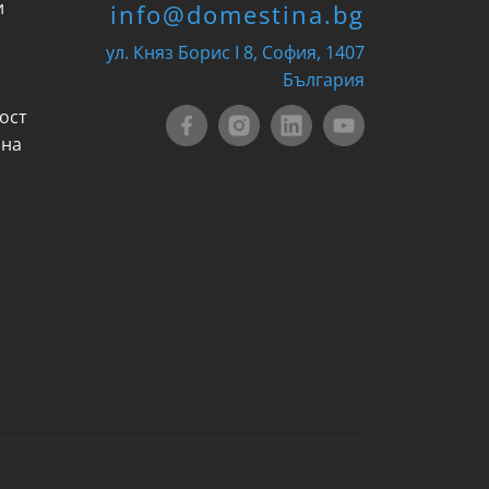
и
info@domestina.bg
ул. Княз Борис I 8, София, 1407
България
ост
 на