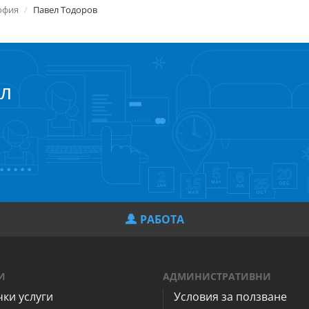
офия
Павел Тодоров
л
РАБОТА
И
АДМИНИСТРАТИВНИ
чки услуги
Условия за ползване