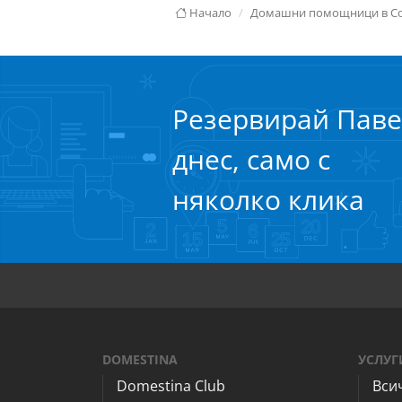
Начало
Домашни помощници в С
Резервирай Паве
днес, само с
няколко клика
DOMESTINA
УСЛУГ
Domestina Club
Вси