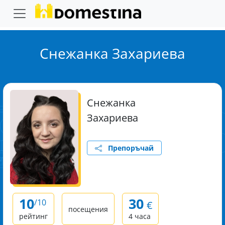
Снежанка Захариева
Снежанка
Захариева
Препоръчай
10
30
/10
€
посещения
рейтинг
4 часа