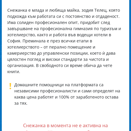
Снежанка е млада и любяща майка, зодия Телец, която
подхожда към работата си с постоянство и отдаденост.
Има солиден професионален опит, придобит след
завършване на професионална гимназия по туризъм и
хотелиерство, както и работа във водещи хотели в
София. Преминала е през всички етапи в
хотелиерството – от перално помещение и
камериерство до управленски позиции, което ѝ дава
цялостен поглед и високи стандарти за чистота и
организация. В свободното си време обича да чете
книги.
!
Домашните помощници на платформата са
независими професионалисти и сами определят на
каква цена работят и 100% от заработеното остава
за тях.
Снежанка в момента не е активна на