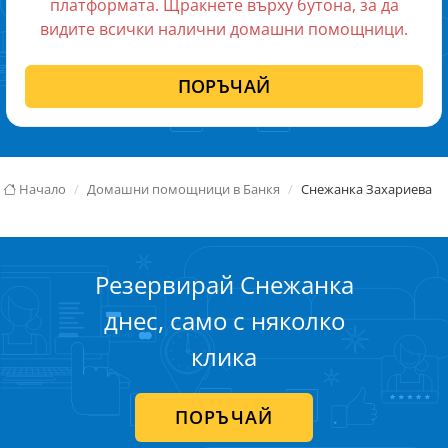
платформата. Щракнете върху бутона, за да
видите всички налични домашни помощници.
ПОРЪЧАЙ
Начало
Домашни помощници в Банкя
Снежанка Захариева
Резервирай Снежанка
днес, само с няколко
клика
ПОРЪЧАЙ