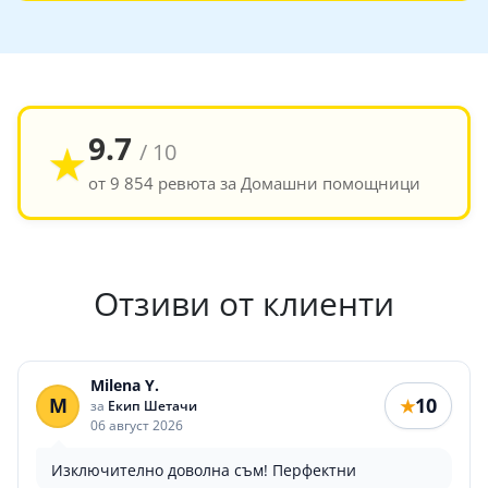
9.7
★
/ 10
от 9 854 ревюта за Домашни помощници
Отзиви от клиенти
Milena Y.
M
10
★
за
Екип Шетачи
06 август 2026
Изключително доволна съм! Перфектни