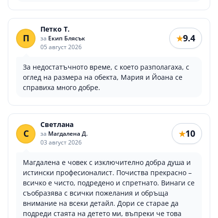
Петко Т.
П
9.4
★
за
Екип Блясък
05 август 2026
За недостатъчното време, с което разполагаха, с
оглед на размера на обекта, Мария и Йоана се
справиха много добре.
Светлана
С
10
★
за
Магдалена Д.
03 август 2026
Магдалена е човек с изключително добра душа и
истински професионалист. Почиства прекрасно –
всичко е чисто, подредено и спретнато. Винаги се
съобразява с всички пожелания и обръща
внимание на всеки детайл. Дори се старае да
подреди стаята на детето ми, въпреки че това