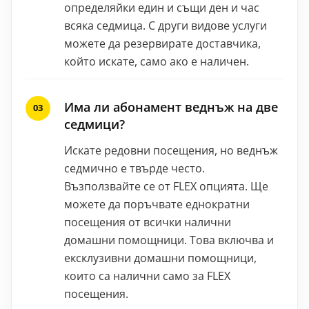
определяйки един и същи ден и час
всяка седмица. С други видове услуги
можете да резервирате доставчика,
който искате, само ако е наличен.
Има ли абонамент веднъж на две
седмици?
Искате редовни посещения, но веднъж
седмично е твърде често.
Възползвайте се от FLEX опцията. Ще
можете да поръчвате еднократни
посещения от всички налични
домашни помощници. Това включва и
ексклузивни домашни помощници,
които са налични само за FLEX
посещения.