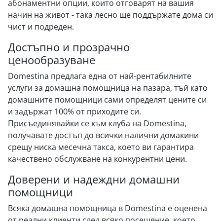
абонаментни опции, които отговарят на вашия
начин на живот - така лесно ще поддържате дома си
чист и подреден.
Достъпно и прозрачно
ценообразуване
Domestina предлага една от най-рентабилните
услуги за домашна помощница на пазара, тъй като
домашните помощници сами определят цените си
и задържат 100% от приходите си.
Присъединявайки се към клуба на Domestina,
получавате достъп до всички налични домакини
срещу ниска месечна такса, което ви гарантира
качествено обслужване на конкурентни цени.
Доверени и надеждни домашни
помощници
Всяка домашна помощница в Domestina е оценена
от реални клиенти след всяко посещение, което