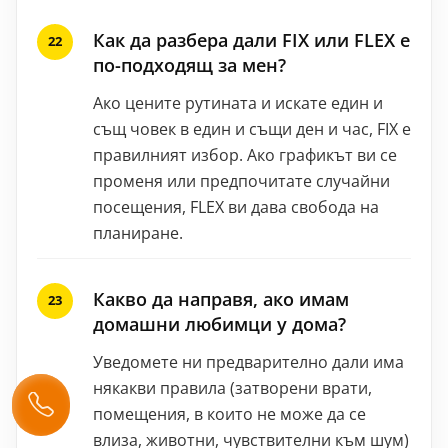
Как да разбера дали FIX или FLEX е
по-подходящ за мен?
Ако цените рутината и искате един и
същ човек в един и същи ден и час, FIX е
правилният избор. Ако графикът ви се
променя или предпочитате случайни
посещения, FLEX ви дава свобода на
планиране.
Какво да направя, ако имам
домашни любимци у дома?
Уведомете ни предварително дали има
някакви правила (затворени врати,
помещения, в които не може да се
влиза, животни, чувствителни към шум)