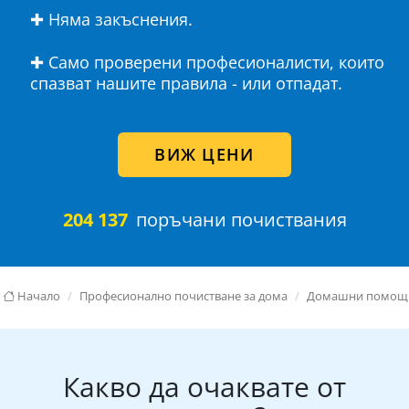
✚ Няма закъснения.
✚ Само проверени професионалисти, които
спазват нашите правила - или отпадат.
ВИЖ ЦЕНИ
204 137
поръчани почиствания
Начало
Професионално почистване за дома
Домашни помощ
Какво да очаквате от