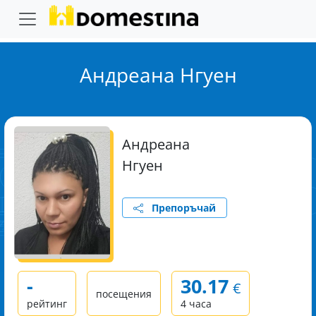
Андреана Нгуен
Андреана
Нгуен
Препоръчай
-
30.17
€
посещения
рейтинг
4 часа