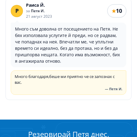
Раиса Й.
Р
10
★
за
Петя И.
21 август 2023
Много съм доволна от посещението на Петя. Не
бях използвала услугите й преди, но се радвам,
че попаднах на нея. Впечатли ме, че уплътни
времето си идеално, без да протака, но и без да
пришпорва нещата. Когато има възможност, бих
я ангажирала отново.
Много благодаря,беше ми приятно че се запознах с
вас.
— Петя И.
Резервирай Петя днес,