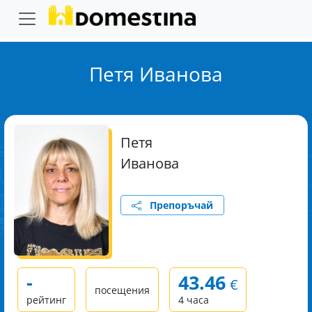
Петя Иванова
Петя
Иванова
Препоръчай
-
43.46
€
посещения
рейтинг
4 часа