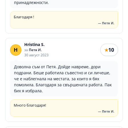
принадлежности.
Благодаря !
— Петя И.
Hristina S.
H
10
★
за
Петя И.
30 август 2023
Доволна съм от Петя. Дойде навреме, дори
подрани. Беше работила съвестно и си личеше,
че е наблегнала на местата, за които я бях
помолила. Благодаря за свършената работа. Пак
бих я избрала.
Много благодаря!
— Петя И.