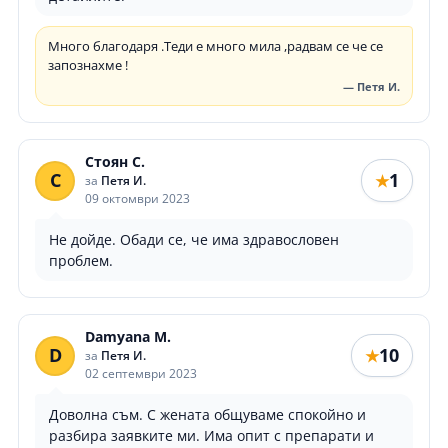
Много благодаря .Теди е много мила ,радвам се че се
запознахме !
— Петя И.
Стоян С.
С
1
★
за
Петя И.
09 октомври 2023
Не дойде. Обади се, че има здравословен
проблем.
Damyana M.
D
10
★
за
Петя И.
02 септември 2023
Доволна съм. С жената общуваме спокойно и
разбира заявките ми. Има опит с препарати и