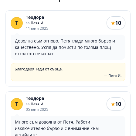
Теодора
Т
10
★
за
Петя И.
11 юни 2025
Доволна съм отново. Петя глади много бързо и
качествено. Успя да почисти по голяма площ
отколкото очаквах.
Благодаря Теди от сърце.
— Петя И.
Теодора
Т
10
★
за
Петя И.
05 юни 2025
Много съм доволна от Петя. Работи
изключително бързо и с внимание към
детайлите.